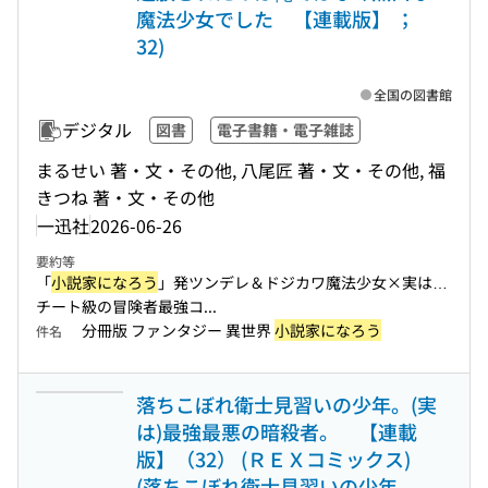
魔法少女でした 【連載版】 ；
32)
全国の図書館
デジタル
図書
電子書籍・電子雑誌
まるせい 著・文・その他, 八尾匠 著・文・その他, 福
きつね 著・文・その他
一迅社
2026-06-26
要約等
「
小説家になろう
」発ツンデレ＆ドジカワ魔法少女×実は…
チート級の冒険者最強コ...
分冊版 ファンタジー 異世界
小説家になろう
件名
落ちこぼれ衛士見習いの少年。(実
は)最強最悪の暗殺者。 【連載
版】（32） (ＲＥＸコミックス)
(落ちこぼれ衛士見習いの少年。