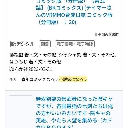
コミック版 （分冊版） 【第20
話】 (BKコミックス) (テイマーさ
んのVRMMO育成日誌 コミック版
（分冊版） ； 20)
全国の図書館
デジタル
図書
電子書籍・電子雑誌
藤松盟 著・文・その他, ジャジャ丸 著・文・その他,
はりもじ 著・文・その他
ぶんか社
2023-03-31
青年コミック なろう
小説家になろう
件名
無双剣聖の影武者になった陰キャ
ですが、各国最強の七剣たちは俺
の方がいいみたいです -陰キャの
英雄、やたら人望を集める- (カド
カワＢＯＯＫＳ)