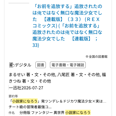
「お前を追放する」追放されたの
は俺ではなく無口な魔法少女でし
た 【連載版】（３３） (ＲＥＸ
コミックス) (「お前を追放する」
追放されたのは俺ではなく無口な
魔法少女でした 【連載版】 ；
33)
全国の図書館
デジタル
図書
電子書籍・電子雑誌
まるせい 著・文・その他, 八尾匠 著・文・その他, 福
きつね 著・文・その他
一迅社
2026-07-27
要約等
「
小説家になろう
」発ツンデレ＆ドジカワ魔法少女×実は…
チート級の冒険者最強コ...
分冊版 ファンタジー 異世界
小説家になろう
件名