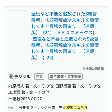
壁役など不要と追放されたS級冒
険者、≪奴隷解放≫スキルを駆使
して史上最強の国造り 【連載
版】（24） (ＲＥＸコミックス)
(壁役など不要と追放されたS級冒
険者、≪奴隷解放≫スキルを駆使
して史上最強の国造り 【連載
版】 ； 25)
全国の図書館
デジタル
図書
電子書籍・電子雑誌
向原行人 著・文・その他, 日野行望 著・文・その他,
珈琲猫 著・文・その他
一迅社
2026-07-27
分冊版 ファンタジー 異世界
小説家になろう
件名