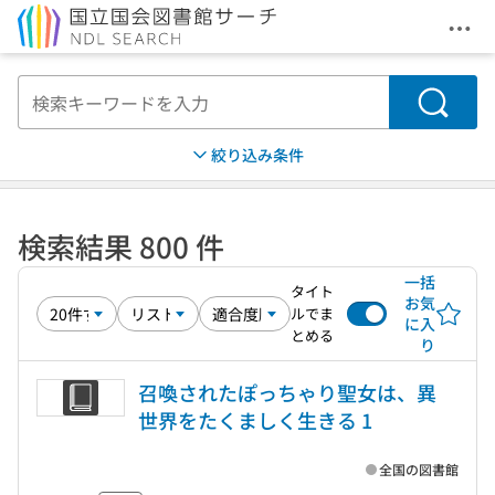
メニ
本文へ移動
検索
絞り込み条件
検索結果 800 件
一括
タイト
お気
ルでま
に入
とめる
り
召喚されたぽっちゃり聖女は、異
世界をたくましく生きる 1
全国の図書館