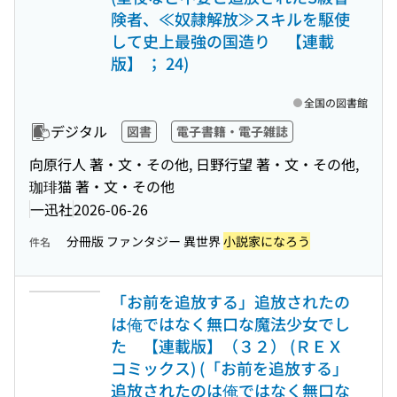
険者、≪奴隷解放≫スキルを駆使
して史上最強の国造り 【連載
版】 ； 24)
全国の図書館
デジタル
図書
電子書籍・電子雑誌
向原行人 著・文・その他, 日野行望 著・文・その他,
珈琲猫 著・文・その他
一迅社
2026-06-26
分冊版 ファンタジー 異世界
小説家になろう
件名
「お前を追放する」追放されたの
は俺ではなく無口な魔法少女でし
た 【連載版】（３２） (ＲＥＸ
コミックス) (「お前を追放する」
追放されたのは俺ではなく無口な