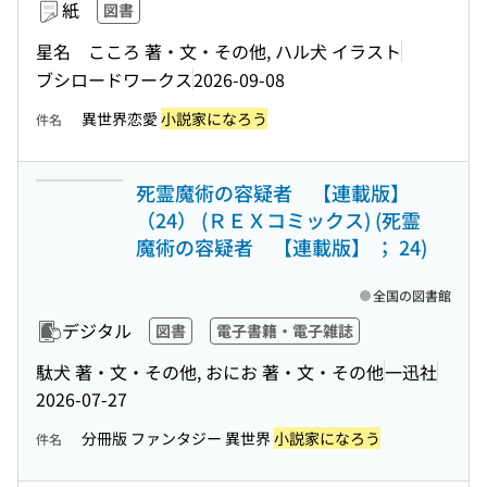
紙
図書
星名 こころ 著・文・その他, ハル犬 イラスト
ブシロードワークス
2026-09-08
異世界恋愛
小説家になろう
件名
死霊魔術の容疑者 【連載版】
（24） (ＲＥＸコミックス) (死霊
魔術の容疑者 【連載版】 ； 24)
全国の図書館
デジタル
図書
電子書籍・電子雑誌
駄犬 著・文・その他, おにお 著・文・その他
一迅社
2026-07-27
分冊版 ファンタジー 異世界
小説家になろう
件名