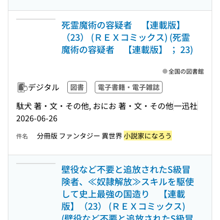
死霊魔術の容疑者 【連載版】
（23） (ＲＥＸコミックス) (死霊
魔術の容疑者 【連載版】 ； 23)
全国の図書館
デジタル
図書
電子書籍・電子雑誌
駄犬 著・文・その他, おにお 著・文・その他
一迅社
2026-06-26
分冊版 ファンタジー 異世界
小説家になろう
件名
壁役など不要と追放されたS級冒
険者、≪奴隷解放≫スキルを駆使
して史上最強の国造り 【連載
版】（23） (ＲＥＸコミックス)
(壁役など不要と追放されたS級冒