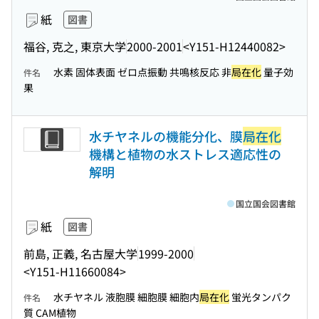
紙
図書
福谷, 克之, 東京大学
2000-2001
<Y151-H12440082>
水素 固体表面 ゼロ点振動 共鳴核反応 非
局在化
量子効
件名
果
水チヤネルの機能分化、膜
局在化
機構と植物の水ストレス適応性の
解明
国立国会図書館
紙
図書
前島, 正義, 名古屋大学
1999-2000
<Y151-H11660084>
水チヤネル 液胞膜 細胞膜 細胞内
局在化
蛍光タンパク
件名
質 CAM植物