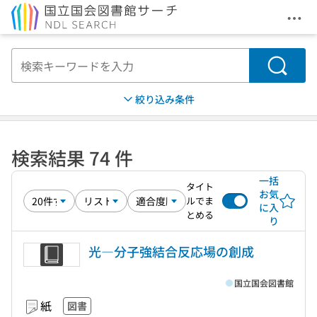
メニ
本文へ移動
検索
絞り込み条件
検索結果 74 件
一括
タイト
お気
ルでま
に入
とめる
り
光―分子強結合反応場の創成
国立国会図書館
紙
図書