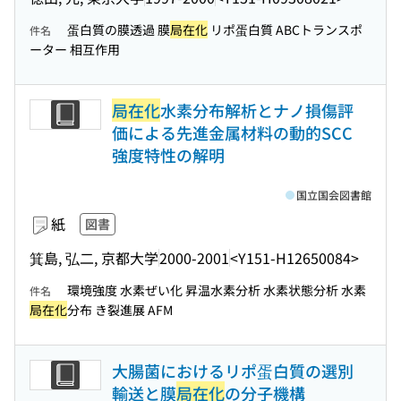
蛋白質の膜透過 膜
局在化
リポ蛋白質 ABCトランスポ
件名
ーター 相互作用
局在化
水素分布解析とナノ損傷評
価による先進金属材料の動的SCC
強度特性の解明
国立国会図書館
紙
図書
箕島, 弘二, 京都大学
2000-2001
<Y151-H12650084>
環境強度 水素ぜい化 昇温水素分析 水素状態分析 水素
件名
局在化
分布 き裂進展 AFM
大腸菌におけるリポ蛋白質の選別
輸送と膜
局在化
の分子機構