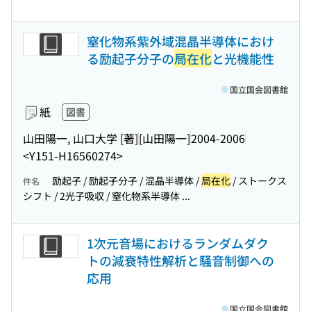
窒化物系紫外域混晶半導体におけ
る励起子分子の
局在化
と光機能性
国立国会図書館
紙
図書
山田陽一, 山口大学 [著]
[山田陽一]
2004-2006
<Y151-H16560274>
励起子 / 励起子分子 / 混晶半導体 /
局在化
/ ストークス
件名
シフト / 2光子吸収 / 窒化物系半導体 ...
1次元音場におけるランダムダク
トの減衰特性解析と騒音制御への
応用
国立国会図書館