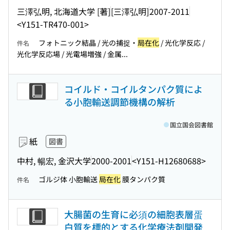
三澤弘明, 北海道大学 [著]
[三澤弘明]
2007-2011
<Y151-TR470-001>
フォトニック結晶 / 光の捕捉・
局在化
/ 光化学反応 /
件名
光化学反応場 / 光電場増強 / 金属...
コイルド・コイルタンパク質によ
る小胞輸送調節機構の解析
国立国会図書館
紙
図書
中村, 暢宏, 金沢大学
2000-2001
<Y151-H12680688>
ゴルジ体 小胞輸送
局在化
膜タンパク質
件名
大腸菌の生育に必須の細胞表層蛋
白質を標的とする化学療法剤開発