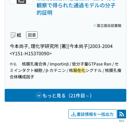
観察で得られた通過モデルの分子
的証明
国立国会図書館
紙
図書
今本尚子, 理化学研究所 [著]
[今本尚子]
2003-2004
<Y151-H15370090>
核膜孔複合体 / Importinβ / 低分子量GTPase Ran / セ
件名
ミインタクト細胞 / β-カテニン / 核
局在化
シグナル / 核膜孔複
合体構成因子
もっと見る（21件目～）
書誌情報を一括出力
RSS
RSS