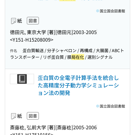
国立国会図書館
紙
図書
徳田元, 東京大学 [著]
[徳田元]
2003-2005
<Y151-H15208009>
蛋白質輸送 / 分子シャペロン / 再構成 / 大腸菌 / ABCト
件名
ランスポーター / リポ蛋白質 / 膜
局在化
/ 選別シグナル
蛋白質の全電子計算手法を統合し
た高精度分子動力学シミュレーシ
ョン法の開発
国立国会図書館
紙
図書
斎藤稔, 弘前大学 [著]
[斎藤稔]
2005-2006
<Y151-H17510156>