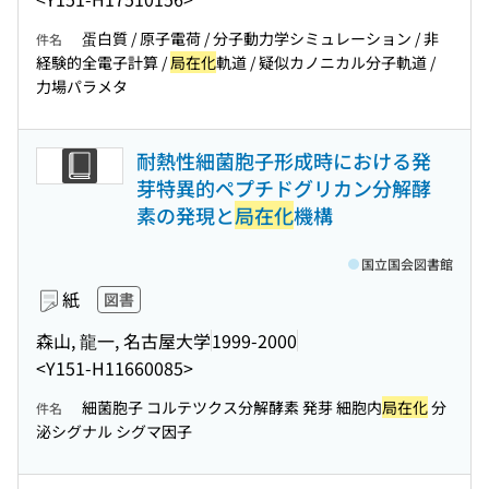
蛋白質 / 原子電荷 / 分子動力学シミュレーション / 非
件名
経験的全電子計算 /
局在化
軌道 / 疑似カノニカル分子軌道 /
力場パラメタ
耐熱性細菌胞子形成時における発
芽特異的ペプチドグリカン分解酵
素の発現と
局在化
機構
国立国会図書館
紙
図書
森山, 龍一, 名古屋大学
1999-2000
<Y151-H11660085>
細菌胞子 コルテツクス分解酵素 発芽 細胞内
局在化
分
件名
泌シグナル シグマ因子