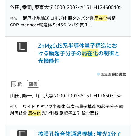
依田, 幸司, 東京大学
2000-2002
<Y151-H12460040>
酵母 小胞輸送 ゴルジ体 膜タンパク質
局在化
機構
件名
GDP-mannose輸送体 Sed5タンパク質 Tl...
ZnMgCdS系半導体量子構造にお
ける励起子分子の
局在化
の制御と
光機能性
国立国会図書館
紙
図書
山田, 陽一, 山口大学
2000-2002
<Y151-H12650315>
ワイドギヤツプ半導体 低次元量子構造 励起子分子 輻
件名
射再結合
局在化
光学利得 励起子工学 硫化亜鉛
核膜孔複合体通過機構 : 蛍光1分子