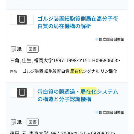
ゴルジ装置細胞質側局在高分子蛋
白質の局在機構の解析
国立国会図書館
紙
図書
三角, 佳生, 福岡大学
1997-1998
<Y151-H09680603>
ゴルジ装置 細胞質蛋白質
局在化
シグナル リン酸化
件名
蛋白質の膜透過・
局在化
システム
の構造と分子認識機構
国立国会図書館
紙
図書
徳田, 元, 東京大学
1997-2000
<Y151-H09308021>