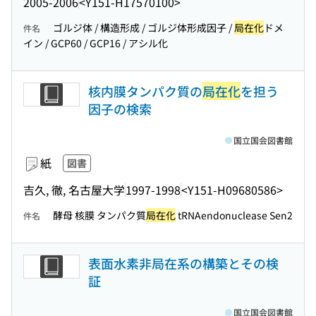
2005-2006
<Y151-H17570100>
ゴルジ体 / 構造形成 / ゴルジ体形成因子 /
局在化
ドメ
件名
イン / GCP60 / GCP16 / アシル化
核内膜タンパク質の
局在化
を担う
因子の検索
国立国会図書館
紙
図書
吉久, 徹, 名古屋大学
1997-1998
<Y151-H09680586>
酵母 核膜 タンパク質
局在化
tRNAendonuclease Sen2
件名
表面水素非局在系の構築とその検
証
国立国会図書館