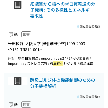
細胞質から核への蛋白質輸送の分
子機構 : その多様性とエネルギー
要求性
国立国会図書館
紙
図書
米田悦啓, 大阪大学 [著]
[米田悦啓]
1999-2003
<Y151-TR814-001>
核蛋白質輸送 / importin β / p27 / 14-3-3蛋白質 /
件名
importin α / ストレス応答 / 核
局在化
シグナル / 結晶構造
酵母ゴルジ体の機能制御のための
分子機構解析
国立国会図書館
紙
図書