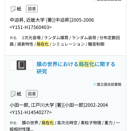
紙
図書
中迫昇, 近畿大学 [著]
[中迫昇]
2005-2006
<Y151-H17560403>
1次元音場 / ランダム媒質 / ランダム装荷 / 分布定数回
件名
路 / 減衰特性 /
局在化
/ シミュレーション / 騒音制御
膜の世界における
局在化
に関する
研究
国立国会図書館
紙
図書
小田一郎, 江戸川大学 [著]
[小田一郎]
2002-2004
<Y151-H14540277>
膜の世界 /
局在化
/ 高次元時空 / 素粒子物理 / 重力 / 一
件名
般相対性理...