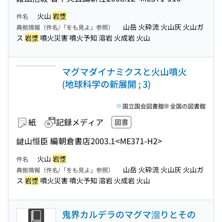
火山
岩漿
件名
山岳 火砕流 火山灰 火山ガ
典拠情報（件名/「をも見よ」参照）
ス
岩漿
噴火災害 噴火予知 溶岩 火成岩 火山
マグマダイナミクスと火山噴火
(地球科学の新展開 ; 3)
国立国会図書館
全国の図書館
紙
記録メディア
図書
鍵山恒臣 編
朝倉書店
2003.1
<ME371-H2>
火山
岩漿
件名
山岳 火砕流 火山灰 火山ガ
典拠情報（件名/「をも見よ」参照）
ス
岩漿
噴火災害 噴火予知 溶岩 火成岩 火山
鬼界カルデラのマグマ溜りとその