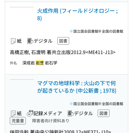
火成作用 (フィールドジオロジー ;
8)
国立国会図書館
全国の図書館
紙
デジタル
図書
高橋正樹, 石渡明 著
共立出版
2012.9
<ME411-J13>
深成岩
岩漿
岩石学
件名
マグマの地球科学 : 火山の下で何
が起きているか (中公新書 ; 1978)
国立国会図書館
全国の図書館
紙
記録メディア
デジタル
図書
児童書
障害者向け資料あり
鎌田浩毅 著
中央公論新社
2008.12
<ME371-J10>