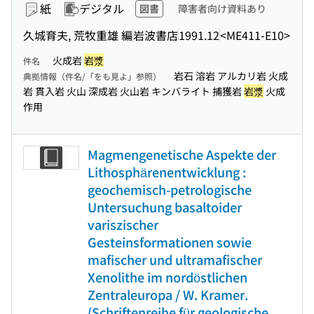
紙
デジタル
図書
障害者向け資料あり
久城育夫, 荒牧重雄 編
岩波書店
1991.12
<ME411-E10>
火成岩
岩漿
件名
岩石 溶岩 アルカリ岩 火成
典拠情報（件名/「をも見よ」参照）
岩 貫入岩 火山 深成岩 火山岩 キンバライト 捕獲岩
岩漿
火成
作用
Magmengenetische Aspekte der
Lithosphärenentwicklung :
geochemisch-petrologische
Untersuchung basaltoider
variszischer
Gesteinsformationen sowie
mafischer und ultramafischer
Xenolithe im nordöstlichen
Zentraleuropa / W. Kramer.
(Schriftenreihe für geologische