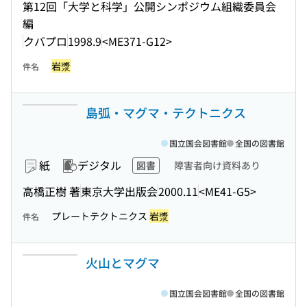
第12回「大学と科学」公開シンポジウム組織委員会
編
クバプロ
1998.9
<ME371-G12>
岩漿
件名
島弧・マグマ・テクトニクス
国立国会図書館
全国の図書館
紙
デジタル
図書
障害者向け資料あり
高橋正樹 著
東京大学出版会
2000.11
<ME41-G5>
プレートテクトニクス
岩漿
件名
火山とマグマ
国立国会図書館
全国の図書館