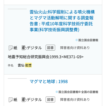
雲仙火山:科学掘削による噴火機構
とマグマ活動解明に関する調査報
告書 : 平成10年度科学技術庁委託
事業(科学技術振興調整費)
国立国会図書館
紙
デジタル
図書
障害者向け資料あり
地震予知総合研究振興会
1999.3
<ME371-G9>
雲仙
岩漿
件名
マグマと地球 : 1998
国立国会図書館
全国の図書館
紙
デジタル
図書
障害者向け資料あり