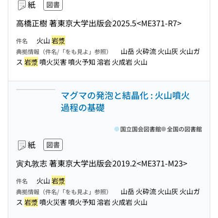
紙
図書
高橋正樹 著
東京大学出版会
2025.5
<ME371-R7>
火山
岩漿
件名
山岳 火砕流 火山灰 火山ガ
典拠情報（件名/「をも見よ」参照）
ス
岩漿
噴火災害 噴火予知 溶岩 火成岩 火山
マグマの発泡と結晶化 : 火山噴火
過程の基礎
国立国会図書館
全国の図書館
紙
図書
寅丸敦志 著
東京大学出版会
2019.2
<ME371-M23>
火山
岩漿
件名
山岳 火砕流 火山灰 火山ガ
典拠情報（件名/「をも見よ」参照）
ス
岩漿
噴火災害 噴火予知 溶岩 火成岩 火山