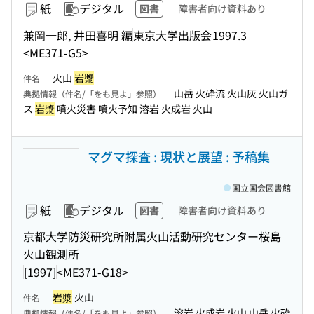
紙
デジタル
図書
障害者向け資料あり
兼岡一郎, 井田喜明 編
東京大学出版会
1997.3
<ME371-G5>
火山
岩漿
件名
山岳 火砕流 火山灰 火山ガ
典拠情報（件名/「をも見よ」参照）
ス
岩漿
噴火災害 噴火予知 溶岩 火成岩 火山
マグマ探査 : 現状と展望 : 予稿集
国立国会図書館
紙
デジタル
図書
障害者向け資料あり
京都大学防災研究所附属火山活動研究センター桜島
火山観測所
[1997]
<ME371-G18>
岩漿
火山
件名
溶岩 火成岩 火山 山岳 火砕
典拠情報（件名/「をも見よ」参照）