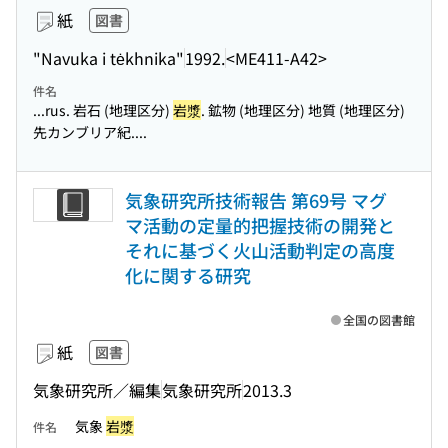
紙
図書
"Navuka i tėkhnika"
1992.
<ME411-A42>
件名
...rus. 岩石 (地理区分)
岩漿
. 鉱物 (地理区分) 地質 (地理区分)
先カンブリア紀....
気象研究所技術報告 第69号 マグ
マ活動の定量的把握技術の開発と
それに基づく火山活動判定の高度
化に関する研究
全国の図書館
紙
図書
気象研究所／編集
気象研究所
2013.3
気象
岩漿
件名