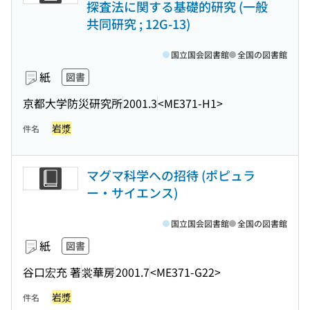
探査法に関する基礎的研究 (一般
共同研究 ; 12G-13)
国立国会図書館
全国の図書館
紙
図書
京都大学防災研究所
2001.3
<ME371-H1>
岩漿
件名
マグマ科学への招待 (ポピュラ
ー・サイエンス)
国立国会図書館
全国の図書館
紙
図書
谷口宏充 著
裳華房
2001.7
<ME371-G22>
岩漿
件名