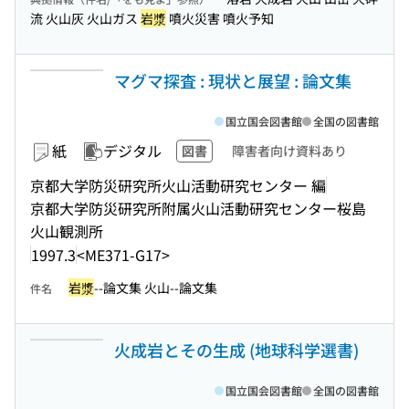
流 火山灰 火山ガス
岩漿
噴火災害 噴火予知
マグマ探査 : 現状と展望 : 論文集
国立国会図書館
全国の図書館
紙
デジタル
図書
障害者向け資料あり
京都大学防災研究所火山活動研究センター 編
京都大学防災研究所附属火山活動研究センター桜島
火山観測所
1997.3
<ME371-G17>
岩漿
--論文集 火山--論文集
件名
火成岩とその生成 (地球科学選書)
国立国会図書館
全国の図書館