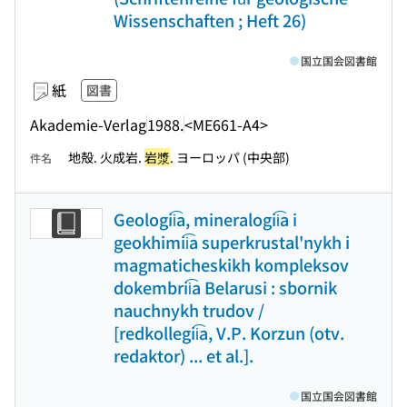
Wissenschaften ; Heft 26)
国立国会図書館
紙
図書
Akademie-Verlag
1988.
<ME661-A4>
地殻. 火成岩.
岩漿
. ヨーロッパ (中央部)
件名
Geologii͡a, mineralogii͡a i
geokhimii͡a superkrustal'nykh i
magmaticheskikh kompleksov
dokembrii͡a Belarusi : sbornik
nauchnykh trudov /
[redkollegii͡a, V.P. Korzun (otv.
redaktor) ... et al.].
国立国会図書館