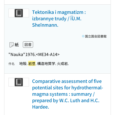
Tektonika i magmatizm :
izbrannye trudy / I͡U.M.
Sheĭnmann.
国立国会図書館
紙
図書
"Nauka"
1976.
<ME34-A14>
地殻.
岩漿
. 構造地質学. 火成岩.
件名
Comparative assessment of five
potential sites for hydrothermal-
magma systems : summary /
prepared by W.C. Luth and H.C.
Hardee.