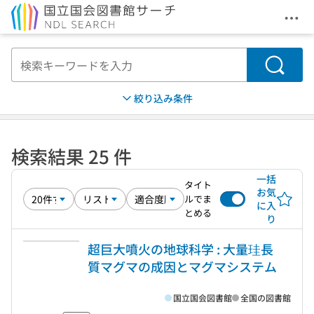
メニ
本文へ移動
検索
絞り込み条件
検索結果 25 件
一括
タイト
お気
ルでま
に入
とめる
り
超巨大噴火の地球科学 : 大量珪長
質マグマの成因とマグマシステム
国立国会図書館
全国の図書館