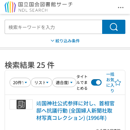
メニ
本文へ移動
検索
絞り込み条件
検索結果 25 件
一括
タイト
お気
ルでま
に入
とめる
り
靖国神社公式参拝に対し、首相官
邸へ抗議行動 (全国婦人新聞社取
材写真コレクション) (1996年)