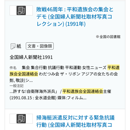
敗戦46周年 : 平和遺族会の集会と
デモ (全国婦人新聞社取材写真コ
レクション) (1991年)
全国の図書館
紙
文書・図像類
全国婦人新聞社
1991
集会 集合行動 抗議行動 平和運動 女性ニューズ
平和遺
件名
族会全国連絡会
わだつみ会 ザ・リボン アジアの女たちの会
鄭, 敬謨(シ...
一般注記
...許すな!自衛隊海外派兵」 /
平和遺族会全国連絡会
主催
(1991.08.15 : 全水道会館) 媒体:フィルム...
掃海艇派遣反対に対する緊急抗議
行動 (全国婦人新聞社取材写真コ