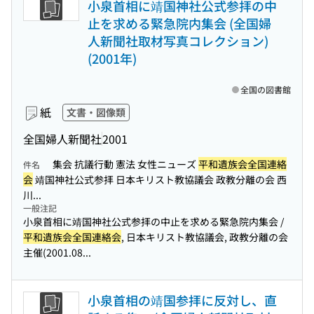
小泉首相に靖国神社公式参拝の中
止を求める緊急院内集会 (全国婦
人新聞社取材写真コレクション)
(2001年)
全国の図書館
紙
文書・図像類
全国婦人新聞社
2001
集会 抗議行動 憲法 女性ニューズ
平和遺族会全国連絡
件名
会
靖国神社公式参拝 日本キリスト教協議会 政教分離の会 西
川...
一般注記
小泉首相に靖国神社公式参拝の中止を求める緊急院内集会 /
平和遺族会全国連絡会
, 日本キリスト教協議会, 政教分離の会
主催(2001.08...
小泉首相の靖国参拝に反対し、直