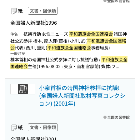
全国の図書館
紙
文書・図像類
全国婦人新聞社
1996
抗議行動 女性ニューズ
平和遺族会全国連絡会
靖国神
件名
社公式参拝 橋本, 龍太郎(首相) 小川, 武(
平和遺族会全国連絡
会
代表) 西川, 重則(
平和遺族会全国連絡会
事務局長)
一般注記
橋本首相の靖国神社公式参拝に対し抗議行動 /
平和遺族会全
国連絡会
主催(1996.08.02 : 東京・首相官邸前) 媒体:フ...
小泉首相の靖国神社参拝に抗議!
(全国婦人新聞社取材写真コレクシ
ョン) (2001年)
全国の図書館
紙
文書・図像類
全国婦人新聞社
2001