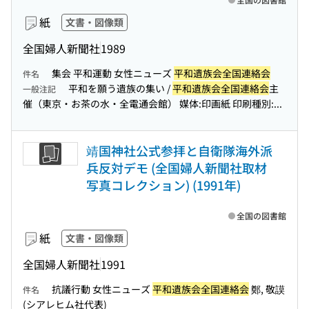
紙
文書・図像類
全国婦人新聞社
1989
集会 平和運動 女性ニューズ
平和遺族会全国連絡会
件名
平和を願う遺族の集い /
平和遺族会全国連絡会
主
一般注記
催（東京・お茶の水・全電通会館） 媒体:印画紙 印刷種別:...
靖国神社公式参拝と自衛隊海外派
兵反対デモ (全国婦人新聞社取材
写真コレクション) (1991年)
全国の図書館
紙
文書・図像類
全国婦人新聞社
1991
抗議行動 女性ニューズ
平和遺族会全国連絡会
鄭, 敬謨
件名
(シアレヒム社代表)