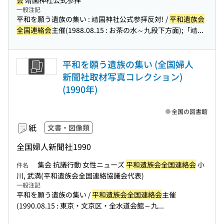
会
靖国神社公式参拝
一般注記
平和を願う遺族の集い : 靖国神社公式参拝反対! /
平和遺族会
全国連絡会
主催(1988.08.15 : お茶の水～九段下方面);「靖...
平和を願う遺族の集い (全国婦人
新聞社取材写真コレクション)
(1990年)
全国の図書館
紙
文書・図像類
全国婦人新聞社
1990
集会 抗議行動 女性ニューズ
平和遺族会全国連絡会
小
件名
川, 武満(平和遺族会全国連絡協議会代表)
一般注記
平和を願う遺族の集い /
平和遺族会全国連絡会
主催
(1990.08.15 : 東京・文京区・全水道会館～九...