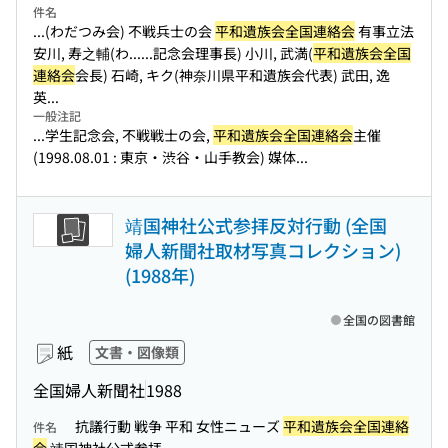
件名
...(わだつみ会) 不戦兵士の会
平和遺族会全国連絡会
有事立法
安川, 寿之輔(わ...
...記念会理事長) 小川, 武満(
平和遺族会全国
連絡会
会長) 石崎, キク(神奈川県平和遺族会代表) 武田, 逸
英...
一般注記
...学生記念会, 不戦戦士の会,
平和遺族会全国連絡会
主催
(1998.08.01 : 東京・渋谷・山手教会) 媒体...
靖国神社公式参拝反対行動 (全国
婦人新聞社取材写真コレクション)
(1988年)
全国の図書館
紙
文書・図像類
全国婦人新聞社
1988
抗議行動 戦争 平和 女性ニューズ
平和遺族会全国連絡
件名