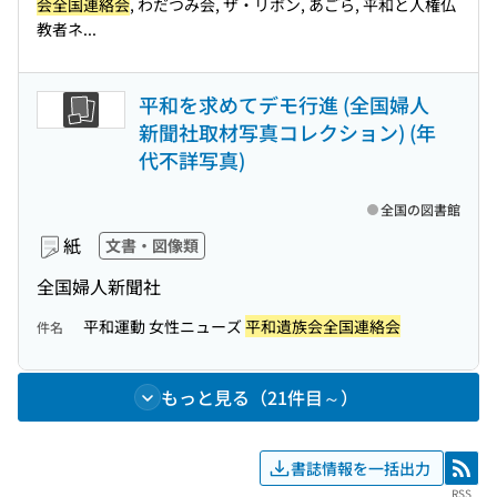
会全国連絡会
, わだつみ会, ザ・リボン, あごら, 平和と人権仏
教者ネ...
平和を求めてデモ行進 (全国婦人
新聞社取材写真コレクション) (年
代不詳写真)
全国の図書館
紙
文書・図像類
全国婦人新聞社
平和運動 女性ニューズ
平和遺族会全国連絡会
件名
もっと見る（21件目～）
書誌情報を一括出力
RSS
RSS