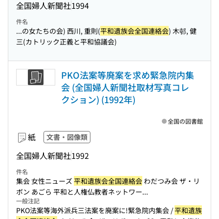
全国婦人新聞社
1994
件名
...の女たちの会) 西川, 重則(
平和遺族会全国連絡会
) 木邨, 健
三(カトリック正義と平和協議会)
PKO法案等廃案を求め緊急院内集
会 (全国婦人新聞社取材写真コレ
クション) (1992年)
全国の図書館
紙
文書・図像類
全国婦人新聞社
1992
件名
集会 女性ニューズ
平和遺族会全国連絡会
わだつみ会 ザ・リ
ボン あごら 平和と人権仏教者ネットワー...
一般注記
PKO法案等海外派兵三法案を廃案に!緊急院内集会 /
平和遺族