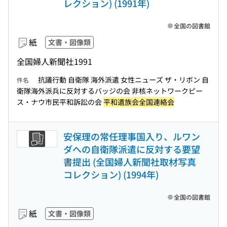
レクション) (1991年)
全国の図書館
紙
文書・図像類
全国婦人新聞社
1991
抗議行動 自衛隊 海外派遣 女性ニューズ ザ・リボン 自
件名
衛隊海外派兵に反対するバッジの会 非核ネットワークピー
ス・ナウ市民平和訴訟の会
平和遺族会全国連絡会
安保理の常任理事国入り、ルワン
ダへの自衛隊派遣に反対する要望
書提出 (全国婦人新聞社取材写真
コレクション) (1994年)
全国の図書館
紙
文書・図像類