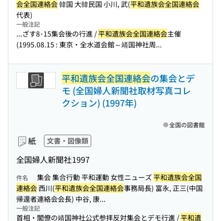
会全国連絡会
韓国 大韓民国 小川, 武(
平和遺族会全国連絡会
代表)
一般注記
...ざす8･15集会後の行進 /
平和遺族会全国連絡会
主催
(1995.08.15 : 東京・全水道会館～靖国神社周...
平和遺族会全国連絡会
の集会とデ
モ (全国婦人新聞社取材写真コレ
クション) (1997年)
全国の図書館
紙
文書・図像類
全国婦人新聞社
1997
集会 集合行動 平和運動 女性ニューズ
平和遺族会全国
件名
連絡会
西川(
平和遺族会全国連絡会
事務局長) 富永, 正三(中国
帰還者連絡会会長) 中谷, 康...
一般注記
首相・閣僚の靖国神社公式参拝反対集会とデモ行進 /
平和遺