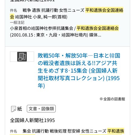
戦争 遺族 抗議行動 女性ニューズ
平和遺族会全国連絡
件名
会
靖国神社 小泉, 純一郎(首相)
一般注記
小泉首相の靖国神社参拝抗議集会 /
平和遺族会全国連絡会
(2001.08.15 : 東京・九段・靖国神社境内) 媒体...
敗戦50年・解放50年―日本と韓国
の戦没者遺族は訴える!!アジア共
生をめざす8･15集会 (全国婦人新
聞社取材写真コレクション) (1995
年)
全国の図書館
紙
文書・図像類
全国婦人新聞社
1995
集会 抗議行動 戦後処理 慰安婦 女性ニューズ
平和遺族
件名