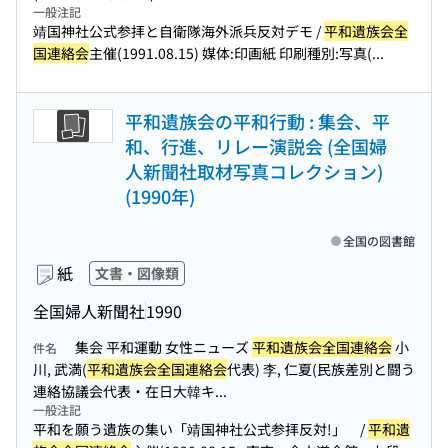
一般注記
靖国神社公式参拝と自衛隊海外派兵反対デモ /
平和遺族会全
国連絡会
主催(1991.08.15) 媒体:印画紙 印刷種別:写真(...
平和遺族会の平和行動 : 集会、平
和、行進、リレー演説会 (全国婦
人新聞社取材写真コレクション)
(1990年)
全国の図書館
紙
文書・図像類
全国婦人新聞社
1990
集会 平和運動 女性ニューズ
平和遺族会全国連絡会
小
件名
川, 武満(
平和遺族会全国連絡会
代表) 李, 仁夏(民族差別と闘う
連絡協議会代表・在日大韓キ...
一般注記
平和を願う遺族の集い「靖国神社公式参拝反対!」 /
平和遺