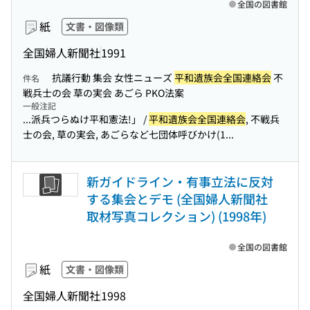
全国の図書館
紙
文書・図像類
全国婦人新聞社
1991
抗議行動 集会 女性ニューズ
平和遺族会全国連絡会
不
件名
戦兵士の会 草の実会 あごら PKO法案
一般注記
...派兵つらぬけ平和憲法!」 /
平和遺族会全国連絡会
, 不戦兵
士の会, 草の実会, あごらなど七団体呼びかけ(1...
新ガイドライン・有事立法に反対
する集会とデモ (全国婦人新聞社
取材写真コレクション) (1998年)
全国の図書館
紙
文書・図像類
全国婦人新聞社
1998