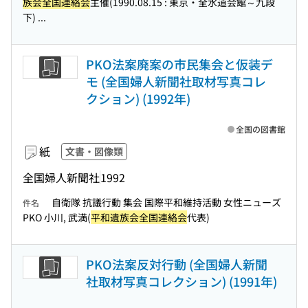
族会全国連絡会
主催(1990.08.15 : 東京・全水道会館～九段
下) ...
PKO法案廃案の市民集会と仮装デ
モ (全国婦人新聞社取材写真コレ
クション) (1992年)
全国の図書館
紙
文書・図像類
全国婦人新聞社
1992
自衛隊 抗議行動 集会 国際平和維持活動 女性ニューズ
件名
PKO 小川, 武満(
平和遺族会全国連絡会
代表)
PKO法案反対行動 (全国婦人新聞
社取材写真コレクション) (1991年)