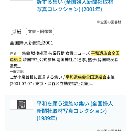
訴する集い (全国婦人新聞社取材
写真コレクション) (2001年)
全国の図書館
紙
文書・図像類
全国婦人新聞社
2001
集会 戦後処理 抗議行動 女性ニューズ
平和遺族会全国
件名
連絡会
靖国神社公式参拝 靖国神社合祀 李, 熙子(韓国戦没者
遺児...
一般注記
...が小泉首相に直言する集い /
平和遺族会全国連絡会
主催
(2001.07.07 : 東京・渋谷区立勤労福祉会館)...
平和を願う遺族の集い (全国婦人
新聞社取材写真コレクション)
(1989年)
全国の図書館