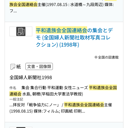
族会全国連絡会
主催(1997.08.15 : 水道橋～九段周辺) 媒体:
フ...
平和遺族会全国連絡会
の集会とデ
モ (全国婦人新聞社取材写真コレ
クション) (1998年)
全国の図書館
紙
文書・図像類
全国婦人新聞社
1998
集会 集合行動 平和運動 女性ニューズ
平和遺族会全国
件名
連絡会
水島, 朝穂(早稲田大学憲法学教授)
一般注記
...拝反対「戦争協力にノー」 /
平和遺族会全国連絡会
主催
(1998.08.15) 媒体:フィルム; 印画紙 印刷...