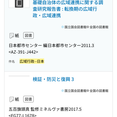
基礎自治体の広域連携に関する調
査研究報告書 : 転換期の広域行
政・広域連携
国立国会図書館
全国の図書館
紙
図書
日本都市センター 編
日本都市センター
2011.3
<AZ-391-J442>
広域行政--日本
件名
検証・防災と復興 3
国立国会図書館
全国の図書館
紙
図書
五百旗頭真 監修
ミネルヴァ書房
2017.5
<EG77-L1678>