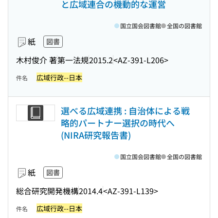
と広域連合の機動的な運営
国立国会図書館
全国の図書館
紙
図書
木村俊介 著
第一法規
2015.2
<AZ-391-L206>
広域行政--日本
件名
選べる広域連携 : 自治体による戦
略的パートナー選択の時代へ
(NIRA研究報告書)
国立国会図書館
全国の図書館
紙
図書
総合研究開発機構
2014.4
<AZ-391-L139>
広域行政--日本
件名