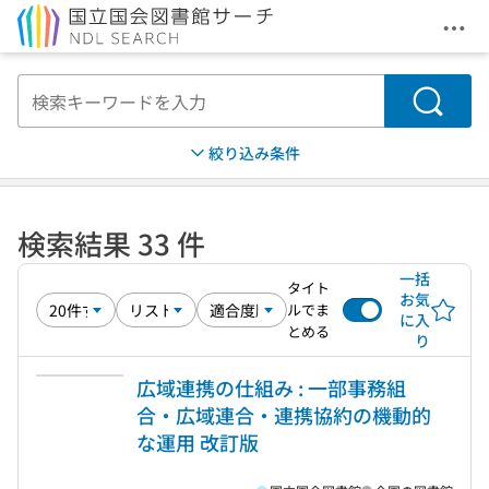
メニ
本文へ移動
検索
絞り込み条件
検索結果 33 件
一括
タイト
お気
ルでま
に入
とめる
り
広域連携の仕組み : 一部事務組
合・広域連合・連携協約の機動的
な運用 改訂版