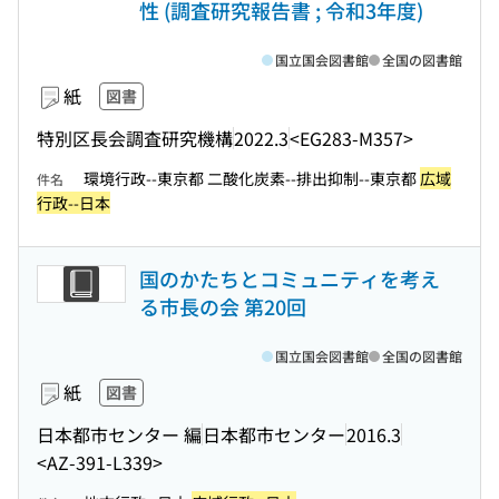
性 (調査研究報告書 ; 令和3年度)
国立国会図書館
全国の図書館
紙
図書
特別区長会調査研究機構
2022.3
<EG283-M357>
環境行政--東京都 二酸化炭素--排出抑制--東京都
広域
件名
行政--日本
国のかたちとコミュニティを考え
る市長の会 第20回
国立国会図書館
全国の図書館
紙
図書
日本都市センター 編
日本都市センター
2016.3
<AZ-391-L339>