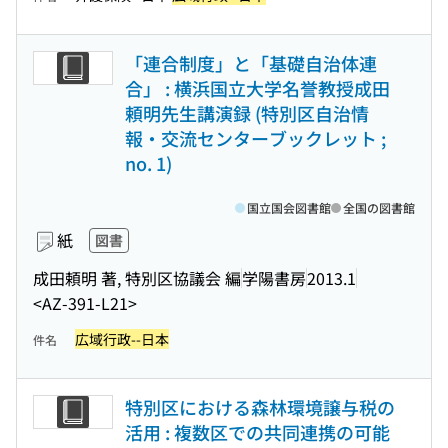
「連合制度」と「基礎自治体連
合」 : 横浜国立大学名誉教授成田
頼明先生講演録 (特別区自治情
報・交流センターブックレット ;
no. 1)
国立国会図書館
全国の図書館
紙
図書
成田頼明 著, 特別区協議会 編
学陽書房
2013.1
<AZ-391-L21>
広域行政--日本
件名
特別区における森林環境譲与税の
活用 : 複数区での共同連携の可能