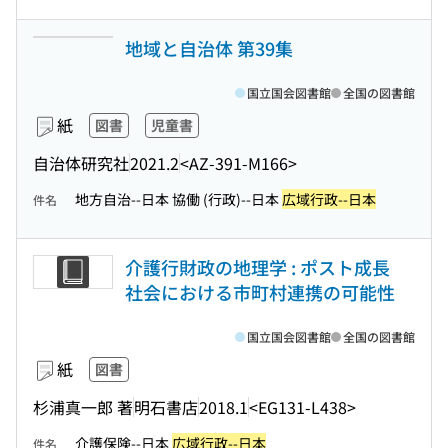
地域と自治体 第39集
国立国会図書館
全国の図書館
紙
図書
児童書
自治体研究社
2021.2
<AZ-391-M166>
地方自治--日本 協働 (行政)--日本
広域行政--日本
件名
介護行財政の地理学 : ポスト成長
社会における市町村連携の可能性
国立国会図書館
全国の図書館
紙
図書
杉浦真一郎 著
明石書店
2018.1
<EG131-L438>
介護保険--日本
広域行政--日本
件名