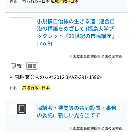
地方行政--日本
広域行政--日本
件名
小規模自治体の生きる道 : 連合自
治の構築をめざして (福島大学ブ
ックレット『21世紀の市民講座』
; no.8)
国立国会図書館
全国の図書館
紙
図書
神原勝 著
公人の友社
2012.3
<AZ-391-J596>
広域行政--日本
件名
協議会・機関等の共同設置・事務
の委託に新しい光を当てて
国立国会図書館
全国の図書館