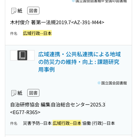
国立国会図書館
全国の図書館
紙
図書
木村俊介 著
第一法規
2019.7
<AZ-391-M44>
広域行政--日本
件名
広域連携・公共私連携による地域
の防災力の維持・向上 : 課題研究
用事例
国立国会図書館
紙
図書
自治研修協会 編集
自治総合センター
2025.3
<EG77-R365>
災害予防--日本
広域行政--日本
協働 (行政)--日本
件名