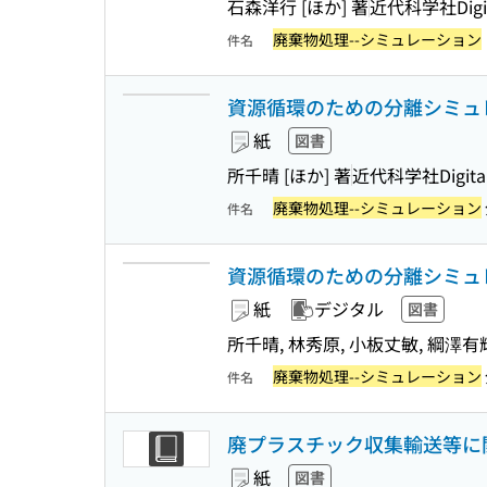
石森洋行 [ほか] 著
近代科学社Digit
廃棄物処理--シミュレーション
件名
資源循環のための分離シミュレ
紙
図書
所千晴 [ほか] 著
近代科学社Digita
廃棄物処理--シミュレーション
件名
資源循環のための分離シミュレ
紙
デジタル
図書
所千晴, 林秀原, 小板丈敏, 綱澤有
廃棄物処理--シミュレーション
件名
廃プラスチック収集輸送等に
紙
図書