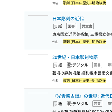
彫刻 (日本)--歴史--明治以後
件名
日本彫刻の近代
紙
図書
児童書
東京国立近代美術館, 三重県立美
彫刻 (日本)--歴史--明治以後
件名
20世紀・日本彫刻物語
紙
デジタル
図書
障
芸術の森美術館 編
札幌市芸術文
彫刻 (日本)--歴史--明治以後
件名
『光雲懐古談』の世界 : 近
紙
デジタル
図書
障
池上香苗 執筆
建帛社
1997.2
<KB9