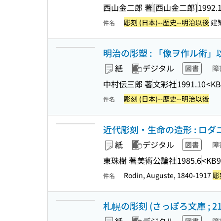
西山金二郎 著
[西山金二郎]
1992.
彫刻 (日本)--歴史--明治以後
建
件名
明治の彫塑 : 「像ヲ作ル術」
紙
デジタル
図書
障
中村伝三郎 著
文彩社
1991.10
<KB
彫刻 (日本)--歴史--明治以後
件名
近代彫刻・生命の造形 : ロ
紙
デジタル
図書
障
東珠樹 著
美術公論社
1985.6
<KB9
Rodin, Auguste, 1840-1917
彫
件名
札幌の彫刻 (さっぽろ文庫 ; 21