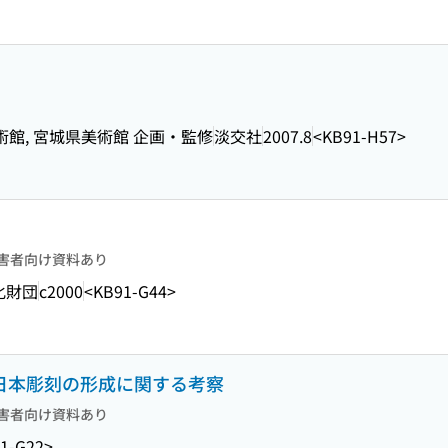
術館, 宮城県美術館 企画・監修
淡交社
2007.8
<KB91-H57>
害者向け資料あり
化財団
c2000
<KB91-G44>
代日本彫刻の形成に関する考察
害者向け資料あり
1-G22>