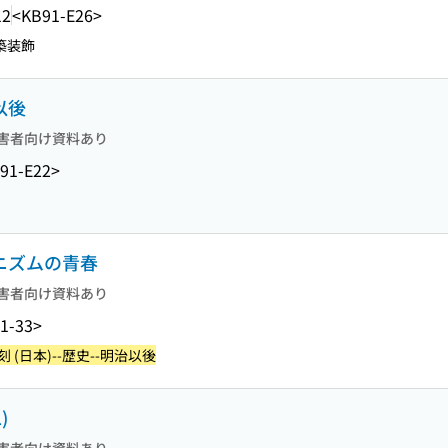
12
<KB91-E26>
築装飾
以後
害者向け資料あり
91-E22>
ダニズムの青春
害者向け資料あり
1-33>
刻 (日本)--歴史--明治以後
)