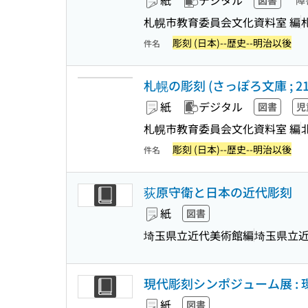
紙
デジタル
図書
障
札幌市教育委員会文化資料室 編
彫刻 (日本)--歴史--明治以後
件名
札幌の彫刻 (さっぽろ文庫 ; 21
紙
デジタル
図書
児
札幌市教育委員会文化資料室 編
彫刻 (日本)--歴史--明治以後
件名
荻原守衛と日本の近代彫刻
紙
図書
埼玉県立近代美術館編
埼玉県立
現代彫刻シンポジューム展 :
紙
図書