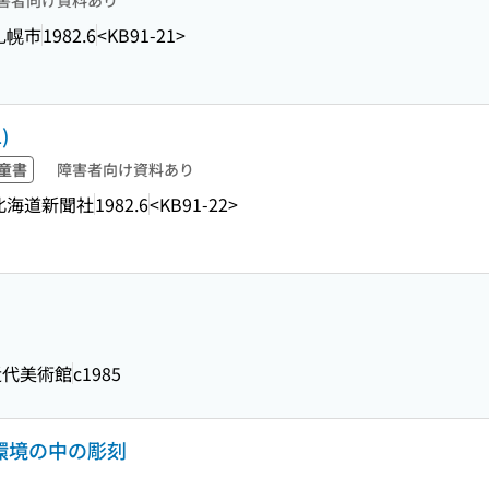
害者向け資料あり
札幌市
1982.6
<KB91-21>
)
童書
障害者向け資料あり
北海道新聞社
1982.6
<KB91-22>
近代美術館
c1985
 環境の中の彫刻