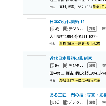
高村, 光雲, 1852-1934
彫刻 (日
件名
日本の近代美術 11
紙
デジタル
図書
障
大月書店
1994.4
<K111-E27>
彫刻 (日本)--歴史--明治以後
件名
近代日本最初の彫刻家
紙
デジタル
図書
障
田中修二 著
吉川弘文館
1994.3
<K
彫刻 (日本)--歴史--明治以後
件名
ある工匠一門の技 : 写真・彫
紙
デジタル
図書
障