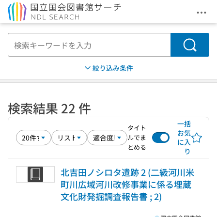
メニ
本文へ移動
検索
絞り込み条件
検索結果 22 件
一括
タイト
お気
ルでま
に入
とめる
り
北吉田ノシロタ遺跡 2 (二級河川米
町川広域河川改修事業に係る埋蔵
文化財発掘調査報告書 ; 2)