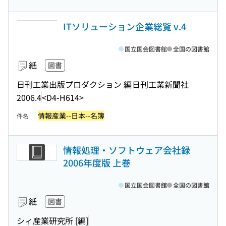
ITソリューション企業総覧 v.4
国立国会図書館
全国の図書館
紙
図書
日刊工業出版プロダクション 編
日刊工業新聞社
2006.4
<D4-H614>
情報産業--日本--名簿
件名
情報処理・ソフトウェア会社録
2006年度版 上巻
国立国会図書館
全国の図書館
紙
図書
シィ産業研究所 [編]