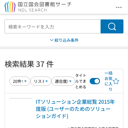
メニ
本文へ移動
検索
絞り込み条件
検索結果 37 件
一括
タイト
お気
ルでま
に入
とめる
り
ITソリューション企業総覧 2015年
度版 (ユーザーのためのソリュー
ションガイド)