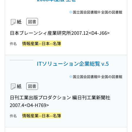
国立国会図書館
全国の図書館
紙
図書
日本ブレーンシィ産業研究所
2007.12
<D4-J66>
情報産業--日本--名簿
件名
ITソリューション企業総覧 v.5
国立国会図書館
全国の図書館
紙
図書
日刊工業出版プロダクション 編
日刊工業新聞社
2007.4
<D4-H769>
情報産業--日本--名簿
件名