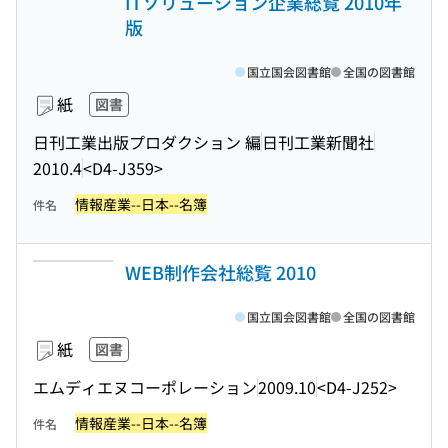
ITソリューション企業総覧 2010年
版
国立国会図書館
全国の図書館
紙
図書
日刊工業出版プロダクション 編
日刊工業新聞社
2010.4
<D4-J359>
情報産業--日本--名簿
件名
WEB制作会社総覧 2010
国立国会図書館
全国の図書館
紙
図書
エムディエヌコーポレーション
2009.10
<D4-J252>
情報産業--日本--名簿
件名