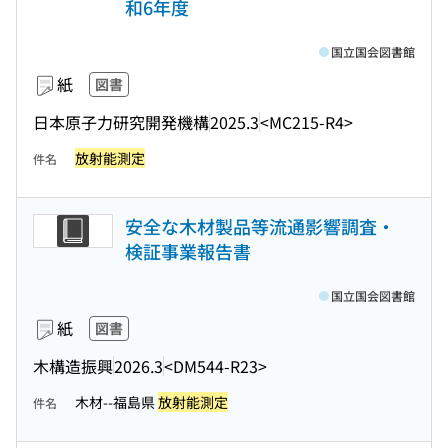
和6年度
国立国会図書館
紙
図書
日本原子力研究開発機構
2025.3
<MC215-R4>
放射能測定
件名
安全な木材製品等流通影響調査・
検証事業報告書
国立国会図書館
紙
図書
木構造振興
2026.3
<DM544-R23>
木材--福島県
放射能測定
件名