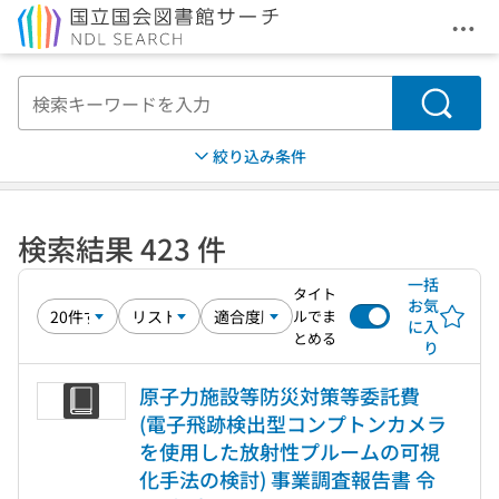
メニ
本文へ移動
検索
絞り込み条件
検索結果 423 件
一括
タイト
お気
ルでま
に入
とめる
り
原子力施設等防災対策等委託費
(電子飛跡検出型コンプトンカメラ
を使用した放射性プルームの可視
化手法の検討) 事業調査報告書 令