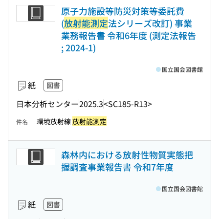
原子力施設等防災対策等委託費
(
放射能測定
法シリーズ改訂) 事業
業務報告書 令和6年度 (測定法報告
; 2024-1)
国立国会図書館
紙
図書
日本分析センター
2025.3
<SC185-R13>
環境放射線
放射能測定
件名
森林内における放射性物質実態把
握調査事業報告書 令和7年度
国立国会図書館
紙
図書