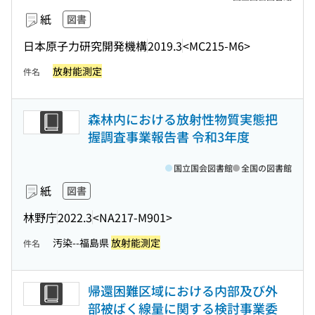
紙
図書
日本原子力研究開発機構
2019.3
<MC215-M6>
放射能測定
件名
森林内における放射性物質実態把
握調査事業報告書 令和3年度
国立国会図書館
全国の図書館
紙
図書
林野庁
2022.3
<NA217-M901>
汚染--福島県
放射能測定
件名
帰還困難区域における内部及び外
部被ばく線量に関する検討事業委