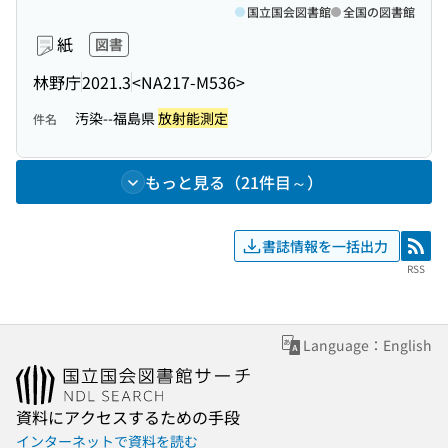
国立国会図書館
全国の図書館
紙
図書
林野庁
2021.3
<NA217-M536>
汚染--福島県
放射能測定
件名
もっと見る（21件目～）
書誌情報を一括出力
RSS
RSS
Language：English
資料にアクセスするための手段
インターネットで資料を読む