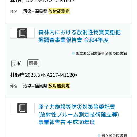
汚染--福島県
放射能測定
件名
森林内における放射性物質実態把
握調査事業報告書 令和4年度
国立国会図書館
全国の図書館
紙
図書
林野庁
2023.3
<NA217-M1120>
汚染--福島県
放射能測定
件名
原子力施設等防災対策等委託費
(放射性プルーム測定技術確立等)
事業報告書 平成30年度
国立国会図書館