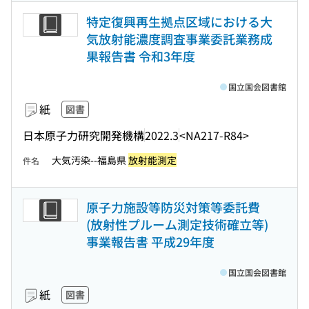
特定復興再生拠点区域における大
気放射能濃度調査事業委託業務成
果報告書 令和3年度
国立国会図書館
紙
図書
日本原子力研究開発機構
2022.3
<NA217-R84>
大気汚染--福島県
放射能測定
件名
原子力施設等防災対策等委託費
(放射性プルーム測定技術確立等)
事業報告書 平成29年度
国立国会図書館
紙
図書