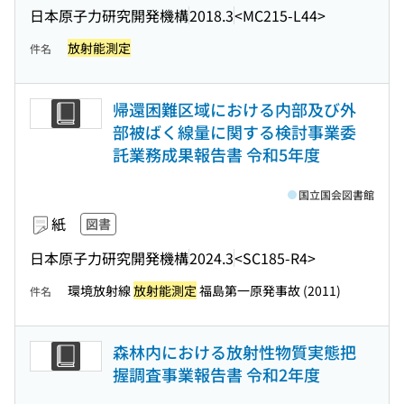
日本原子力研究開発機構
2018.3
<MC215-L44>
放射能測定
件名
帰還困難区域における内部及び外
部被ばく線量に関する検討事業委
託業務成果報告書 令和5年度
国立国会図書館
紙
図書
日本原子力研究開発機構
2024.3
<SC185-R4>
環境放射線
放射能測定
福島第一原発事故 (2011)
件名
森林内における放射性物質実態把
握調査事業報告書 令和2年度