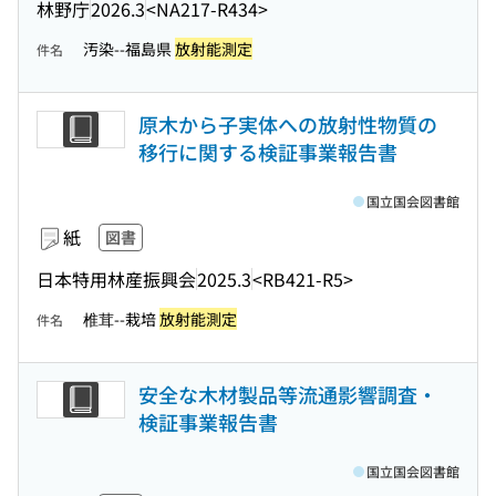
林野庁
2026.3
<NA217-R434>
汚染--福島県
放射能測定
件名
原木から子実体への放射性物質の
移行に関する検証事業報告書
国立国会図書館
紙
図書
日本特用林産振興会
2025.3
<RB421-R5>
椎茸--栽培
放射能測定
件名
安全な木材製品等流通影響調査・
検証事業報告書
国立国会図書館