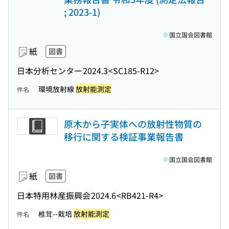
; 2023-1)
国立国会図書館
紙
図書
日本分析センター
2024.3
<SC185-R12>
環境放射線
放射能測定
件名
原木から子実体への放射性物質の
移行に関する検証事業報告書
国立国会図書館
紙
図書
日本特用林産振興会
2024.6
<RB421-R4>
椎茸--栽培
放射能測定
件名