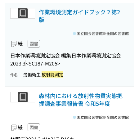
作業環境測定ガイドブック 2 第2
版
国立国会図書館
全国の図書館
紙
図書
日本作業環境測定協会 編集
日本作業環境測定協会
2023.3
<SC187-M205>
労働衛生
放射能測定
件名
森林内における放射性物質実態把
握調査事業報告書 令和5年度
国立国会図書館
全国の図書館
紙
図書
林野庁
2024.3
<NA217-R164>