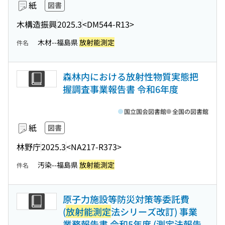
紙
図書
木構造振興
2025.3
<DM544-R13>
木材--福島県
放射能測定
件名
森林内における放射性物質実態把
握調査事業報告書 令和6年度
国立国会図書館
全国の図書館
紙
図書
林野庁
2025.3
<NA217-R373>
汚染--福島県
放射能測定
件名
原子力施設等防災対策等委託費
(
放射能測定
法シリーズ改訂) 事業
業務報告書 令和5年度 (測定法報告