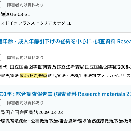
障害者向け資料あり
書館
2016-03-31
 ドイツ フランス イタリア カナダ ロ...
年齢・成人年齢引下げの経緯を中心に (調査資料 Resea
障害者向け資料あり
大月晶代, 国立国会図書館調査及び立法考査局
国立国会図書館
2008-
/憲法/憲法
政治/政治/選挙
政治/司法・法務/民事法制 アメリカ イギリス イ
総合調査報告書 (調査資料 Research materials 200
障害者向け資料あり
査局
国立国会図書館
2009-03-23
/環境/環境保全・公害 政治/政治/議会 経済/環境/自然保護 政治/政治/