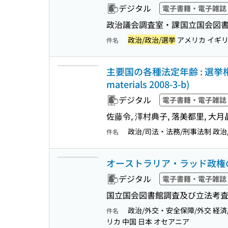
デジタル
電子書籍・電子雑誌
政治議会調査室・課
国立国会図
政治/政治/選挙
アメリカ イギリス
件名
主要国の各種法定年齢 : 選挙権
materials 2008-3-b)
デジタル
電子書籍・電子雑誌
佐藤令, 澤村典子, 落美都里, 
政治/司法・法務/刑事法制 政治
件名
オーストラリア・ラッド政権の1年 : 
デジタル
電子書籍・電子雑誌
国立国会図書館調査及び立法考
政治/外交・安全保障/外交 経済
件名
リカ 中国 日本 オセアニア