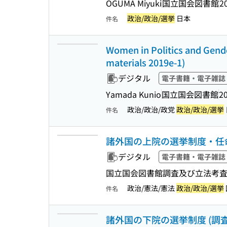
OGUMA Miyuki
国立国会図書館
2
政治/政治/選挙
日本
件名
Women in Politics and Gender
materials 2019e-1)
デジタル
電子書籍・電子雑誌
Yamada Kunio
国立国会図書館
2
政治/政治/政党
政治/政治/選挙
件名
諸外国の上院の選挙制度・任命制度 (調
デジタル
電子書籍・電子雑誌
国立国会図書館調査及び立法考
政治/憲法/憲法
政治/政治/選挙
件名
諸外国の下院の選挙制度 (調査資料 Re