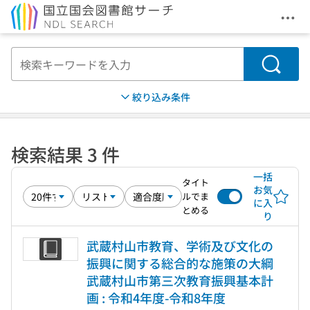
メニ
本文へ移動
検索
絞り込み条件
検索結果 3 件
一括
タイト
お気
ルでま
に入
とめる
り
武蔵村山市教育、学術及び文化の
振興に関する総合的な施策の大綱
武蔵村山市第三次教育振興基本計
画 : 令和4年度-令和8年度