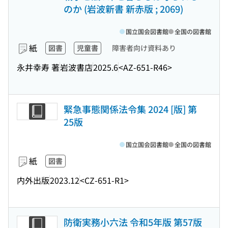
のか (岩波新書 新赤版 ; 2069)
国立国会図書館
全国の図書館
紙
図書
児童書
障害者向け資料あり
永井幸寿 著
岩波書店
2025.6
<AZ-651-R46>
緊急事態関係法令集 2024 [版] 第
25版
国立国会図書館
全国の図書館
紙
図書
内外出版
2023.12
<CZ-651-R1>
防衛実務小六法 令和5年版 第57版