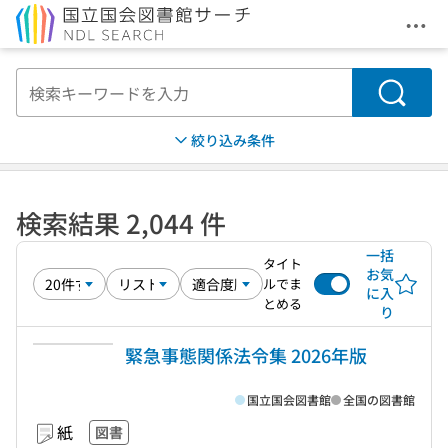
メニ
本文へ移動
検索
絞り込み条件
検索結果 2,044 件
一括
タイト
お気
ルでま
に入
とめる
り
緊急事態関係法令集 2026年版
国立国会図書館
全国の図書館
紙
図書