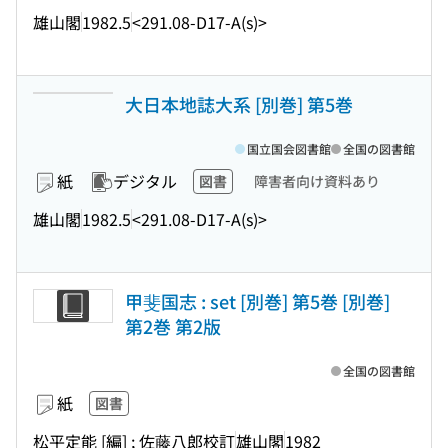
雄山閣
1982.5
<291.08-D17-A(s)>
大日本地誌大系 [別巻] 第5巻
国立国会図書館
全国の図書館
紙
デジタル
図書
障害者向け資料あり
雄山閣
1982.5
<291.08-D17-A(s)>
甲斐国志 : set [別巻] 第5巻 [別巻]
第2巻 第2版
全国の図書館
紙
図書
松平定能 [編] ; 佐藤八郎校訂
雄山閣
1982