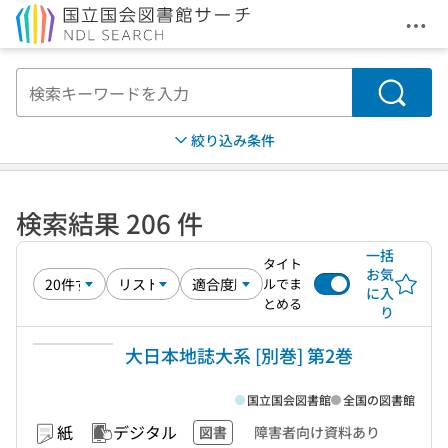
メニ
本文へ移動
検索
絞り込み条件
検索結果 206 件
一括
タイト
お気
ルでま
に入
とめる
り
大日本地誌大系 [別巻] 第2巻
国立国会図書館
全国の図書館
紙
デジタル
図書
障害者向け資料あり