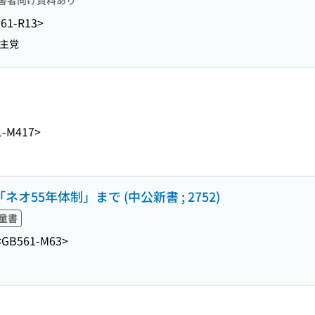
害者向け資料あり
61-R13>
主党
1-M417>
オ55年体制」まで (中公新書 ; 2752)
童書
<GB561-M63>