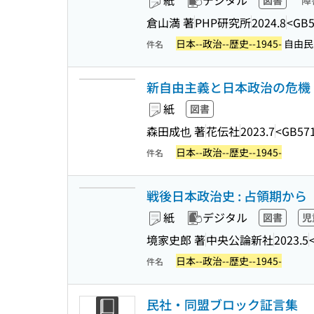
紙
デジタル
図書
障
倉山満 著
PHP研究所
2024.8
<GB5
日本--政治--歴史--1945-
自由民
件名
新自由主義と日本政治の危機
紙
図書
森田成也 著
花伝社
2023.7
<GB57
日本--政治--歴史--1945-
件名
戦後日本政治史 : 占領期から「ネ
紙
デジタル
図書
児
境家史郎 著
中央公論新社
2023.5
日本--政治--歴史--1945-
件名
民社・同盟ブロック証言集