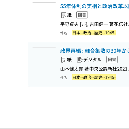
55年体制の実相と政治改革以
紙
図書
平野貞夫 [述], 吉田健一 著
花伝社
日本--政治--歴史--1945-
件名
政界再編 : 離合集散の30年から
紙
デジタル
図書
山本健太郎 著
中央公論新社
2021.
日本--政治--歴史--1945-
件名