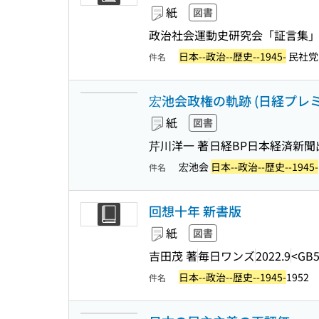
紙
図書
政治社会運動史研究会「証言集」
日本--政治--歴史--1945-
民社党
件名
宏池会政権の軌跡 (日経プレミア
紙
図書
芹川洋一 著
日経BP日本経済新聞
宏池会
日本--政治--歴史--1945-
件名
回想十年 新書版
紙
図書
吉田茂 著
毎日ワンズ
2022.9
<GB5
日本--政治--歴史--1945-
1952
件名