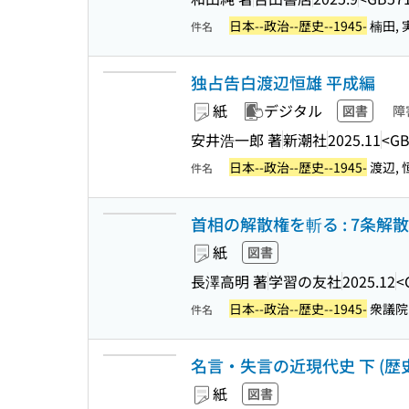
日本--政治--歴史--1945-
楠田, 実
件名
独占告白渡辺恒雄 平成編
紙
デジタル
図書
障
安井浩一郎 著
新潮社
2025.11
<GB
日本--政治--歴史--1945-
渡辺, 恒
件名
首相の解散権を斬る : 7条
紙
図書
長澤高明 著
学習の友社
2025.12
<
日本--政治--歴史--1945-
衆議院 
件名
名言・失言の近現代史 下 (歴史
紙
図書