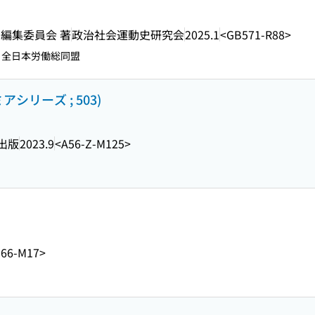
編集委員会 著
政治社会運動史研究会
2025.1
<GB571-R88>
 全日本労働総同盟
シリーズ ; 503)
出版
2023.9
<A56-Z-M125>
66-M17>