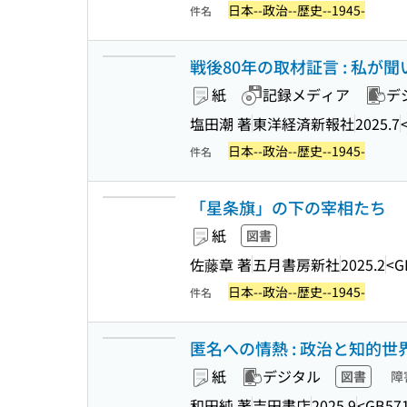
日本--政治--歴史--1945-
件名
戦後80年の取材証言 : 私が
紙
記録メディア
デ
塩田潮 著
東洋経済新報社
2025.7
日本--政治--歴史--1945-
件名
「星条旗」の下の宰相たち
紙
図書
佐藤章 著
五月書房新社
2025.2
<G
日本--政治--歴史--1945-
件名
匿名への情熱 : 政治と知的
紙
デジタル
図書
障
和田純 著
吉田書店
2025.9
<GB57