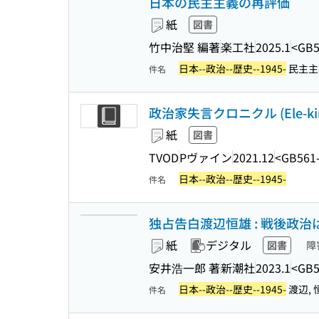
日本の民主主義の再評価
紙
図書
竹中治堅 編著
楽工社
2025.1
<GB5
日本--政治--歴史--1945-
民主主義
件名
政治家失言クロニクル (Ele-king
紙
図書
TVOD
Pヴァイン
2021.12
<GB561
日本--政治--歴史--1945-
件名
独占告白渡辺恒雄 : 戦後政
紙
デジタル
図書
障
安井浩一郎 著
新潮社
2023.1
<GB5
日本--政治--歴史--1945-
渡辺, 恒
件名