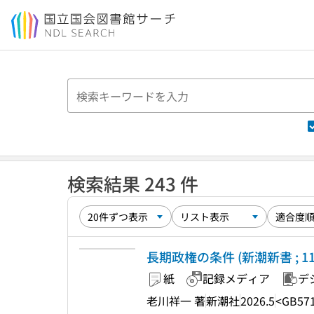
本文へ移動
検索結果 243 件
長期政権の条件 (新潮新書 ; 11
紙
記録メディア
デ
老川祥一 著
新潮社
2026.5
<GB571