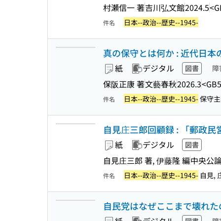
村瀬信一 著
吉川弘文館
2024.5
<G
日本--政治--歴史--1945-
件名
真の保守とは何か : 近代日本の地
紙
デジタル
図書
障
保阪正康 著
文藝春秋
2026.3
<GB5
日本--政治--歴史--1945-
保守主義
件名
自見庄三郎回顧録 : 「郵政
紙
デジタル
図書
自見庄三郎 著, 伊藤隆 編
中央公
日本--政治--歴史--1945-
自見, 庄
件名
自民党はなぜここまで壊れたのか (