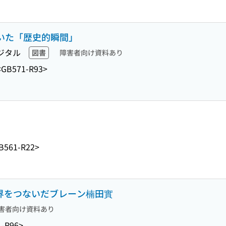
聞いた「歴史的瞬間」
ジタル
図書
障害者向け資料あり
<GB571-R93>
B561-R22>
世界をつないだブレーン楠田實
害者向け資料あり
1-R96>