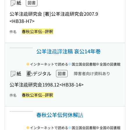
紙
図書
公羊注疏研究会 [著]
公羊注疏研究会
2007.9
<HB38-H7>
春秋公羊伝--評釈
件名
公羊注疏譯注稿 哀公14年巻
インターネットで読める
国立国会図書館
全国の図書館
紙
デジタル
図書
障害者向け資料あり
公羊注疏研究会
1998.12
<HB38-14>
春秋公羊伝--評釈
件名
春秋公羊伝何休解詁
インターネットで読める
国立国会図書館
全国の図書館