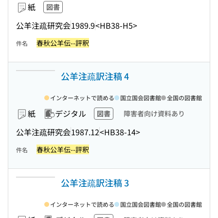
紙
図書
公羊注疏研究会
1989.9
<HB38-H5>
春秋公羊伝--評釈
件名
公羊注疏訳注稿 4
インターネットで読める
国立国会図書館
全国の図書館
紙
デジタル
図書
障害者向け資料あり
公羊注疏研究会
1987.12
<HB38-14>
春秋公羊伝--評釈
件名
公羊注疏訳注稿 3
インターネットで読める
国立国会図書館
全国の図書館