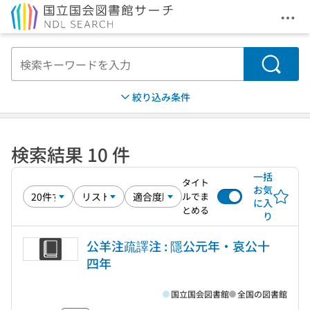
メニ
本文へ移動
検索
絞り込み条件
検索結果 10 件
一括
タイト
お気
ルでま
に入
とめる
り
公羊注疏譯注 : 隱公元年・哀公十
四年
国立国会図書館
全国の図書館