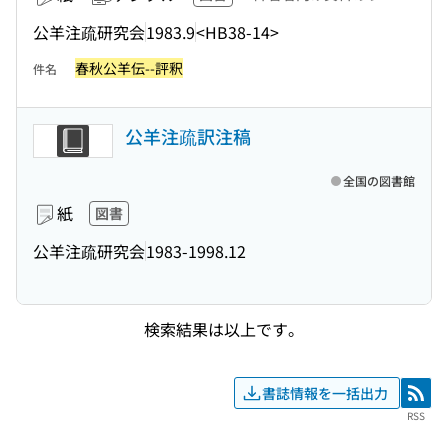
公羊注疏研究会
1983.9
<HB38-14>
春秋公羊伝--評釈
件名
公羊注疏訳注稿
全国の図書館
紙
図書
公羊注疏研究会
1983-1998.12
検索結果は以上です。
書誌情報を一括出力
RSS
RSS