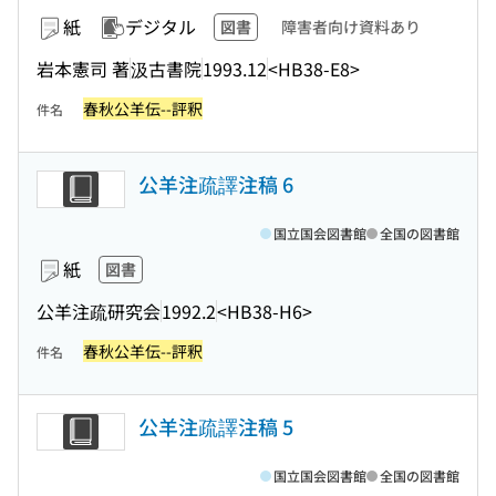
紙
デジタル
図書
障害者向け資料あり
岩本憲司 著
汲古書院
1993.12
<HB38-E8>
春秋公羊伝--評釈
件名
公羊注疏譯注稿 6
国立国会図書館
全国の図書館
紙
図書
公羊注疏研究会
1992.2
<HB38-H6>
春秋公羊伝--評釈
件名
公羊注疏譯注稿 5
国立国会図書館
全国の図書館