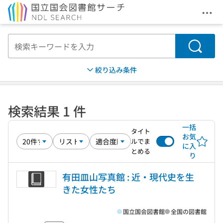
メニ
本文へ移動
検索
絞り込み条件
検索結果 1 件
一括
タイト
お気
ルでま
に入
とめる
り
有田皿山写真館 : 近・現代史を生
きた女性たち
国立国会図書館
全国の図書館