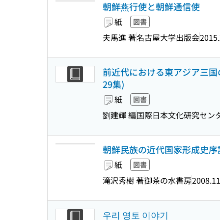
朝鮮燕行使と朝鮮通信使
紙
図書
夫馬進 著
名古屋大学出版会
2015.
前近代における東アジア三国の文
29集)
紙
図書
劉建輝 編
国際日本文化研究セン
朝鮮民族の近代国家形成史序説
紙
図書
滝沢秀樹 著
御茶の水書房
2008.1
우리 영토 이야기