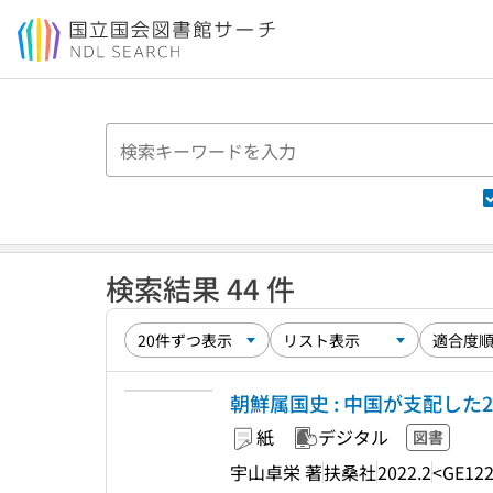
本文へ移動
検索結果 44 件
朝鮮属国史 : 中国が支配した200
紙
デジタル
図書
宇山卓栄 著
扶桑社
2022.2
<GE12