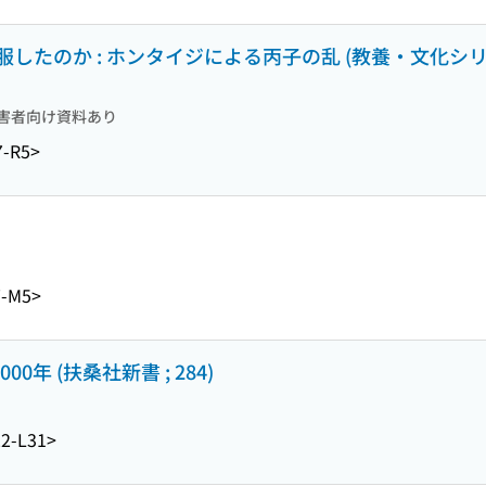
したのか : ホンタイジによる丙子の乱 (教養・文化シリ
害者向け資料あり
7-R5>
7-M5>
0年 (扶桑社新書 ; 284)
2-L31>