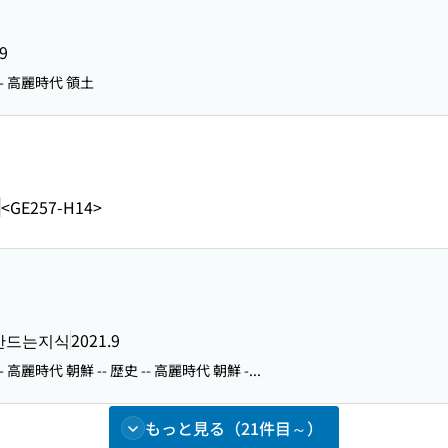
9
-- 高麗時代 領土
<GE257-H14>
만드는지식
2021.9
- 高麗時代 朝鮮 -- 歴史 -- 高麗時代 朝鮮 -...
もっと見る（21件目～）