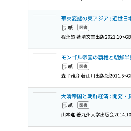
華夷変態の東アジア : 近世
紙
図書
程永超 著
清文堂出版
2021.10
<GB
モンゴル帝国の覇権と朝鮮半島 (
紙
図書
森平雅彦 著
山川出版社
2011.5
<G
大清帝国と朝鮮経済 : 開発
紙
図書
山本進 著
九州大学出版会
2014.1