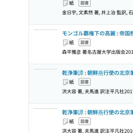
紙
図書
金日宇, 文素然 著, 井上治 監訳, 
モンゴル覇権下の高麗 : 帝
紙
図書
森平雅彦 著
名古屋大学出版会
201
乾浄筆譚 : 朝鮮燕行使の北京筆談録
紙
図書
洪大容 著, 夫馬進 訳注
平凡社
201
乾浄筆譚 : 朝鮮燕行使の北京筆談録
紙
図書
洪大容 著, 夫馬進 訳注
平凡社
201