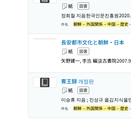
紙
図書
정희철 지음
한국인문진흥원
2020.
朝鮮 -- 外国関係 -- 中国 -- 歴史
件名
長安都市文化と朝鮮・日本
紙
図書
矢野建一, 李浩 編
汲古書院
2007.9
賓王録 개정판
紙
図書
이승휴 지음 ; 진성규 옮김
지식을
朝鮮 -- 外国関係 -- 中国 -- 歴史
-
件名