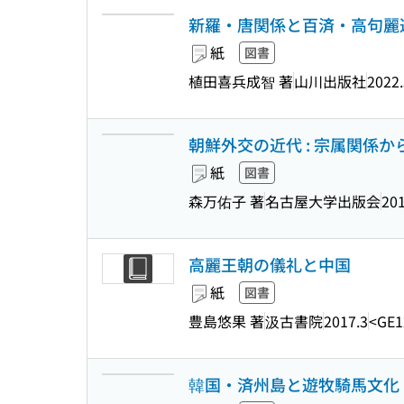
新羅・唐関係と百済・高句麗遺民
紙
図書
植田喜兵成智 著
山川出版社
2022.
朝鮮外交の近代 : 宗属関係
紙
図書
森万佑子 著
名古屋大学出版会
201
高麗王朝の儀礼と中国
紙
図書
豊島悠果 著
汲古書院
2017.3
<GE1
韓国・済州島と遊牧騎馬文化 