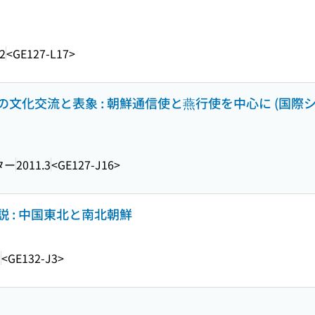
2
<GE127-L17>
化交流と表象 : 朝鮮通信使と燕行使を中心に (国際シン
ター
2011.3
<GE127-J16>
 : 中国東北と南北朝鮮
1
<GE132-J3>