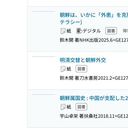
朝鮮は、いかに「外患」を克服
テラシー)
紙
デジタル
図書
障
鈴木開 著
NHK出版
2025.6
<GE12
明清交替と朝鮮外交
紙
図書
鈴木開 著
刀水書房
2021.2
<GE12
朝鮮属国史 : 中国が支配した200
紙
図書
宇山卓栄 著
扶桑社
2018.11
<GE12