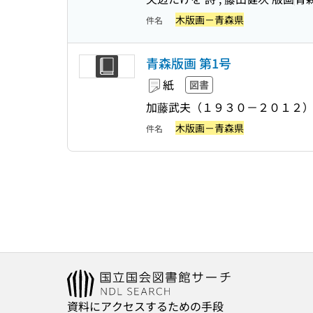
木版画－青森県
件名
青森版画 第1号
紙
図書
加藤武夫（１９３０－２０１２）
木版画－青森県
件名
資料にアクセスするための手段