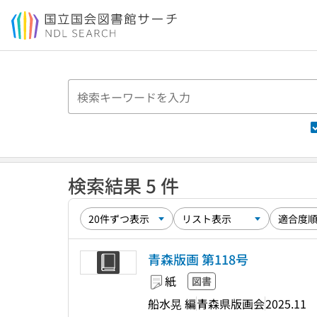
本文へ移動
検索結果 5 件
青森版画 第118号
紙
図書
船水晃 編
青森県版画会
2025.11