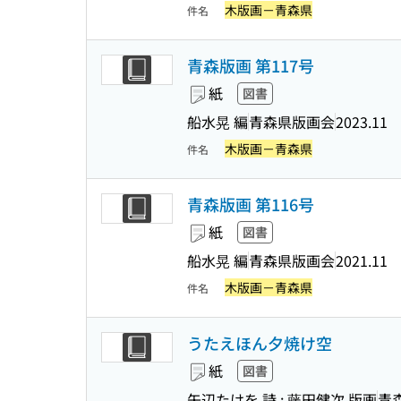
木版画－青森県
件名
青森版画 第117号
紙
図書
船水晃 編
青森県版画会
2023.11
木版画－青森県
件名
青森版画 第116号
紙
図書
船水晃 編
青森県版画会
2021.11
木版画－青森県
件名
うたえほん夕焼け空
紙
図書
矢辺たけを 詩 ; 藤田健次 版画
青