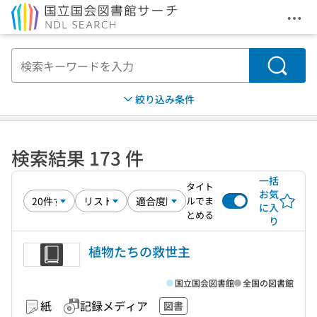
メニ
本文へ移動
検索
絞り込み条件
検索結果 173 件
一括
タイト
お気
ルでま
に入
とめる
り
植物たちの救世主
国立国会図書館
全国の図書館
紙
記録メディア
図書