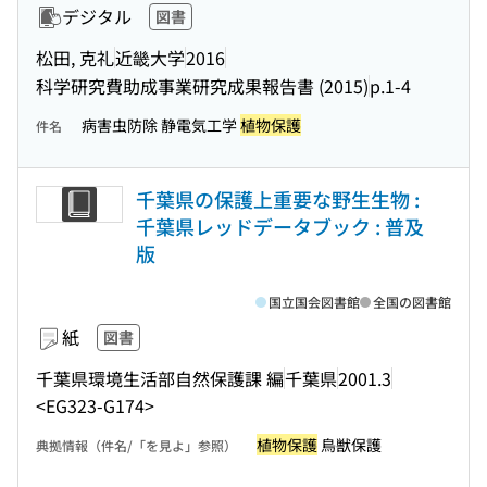
デジタル
図書
松田, 克礼
近畿大学
2016
科学研究費助成事業研究成果報告書 (2015)
p.1-4
病害虫防除 静電気工学
植物保護
件名
千葉県の保護上重要な野生生物 :
千葉県レッドデータブック : 普及
版
国立国会図書館
全国の図書館
紙
図書
千葉県環境生活部自然保護課 編
千葉県
2001.3
<EG323-G174>
植物保護
鳥獣保護
典拠情報（件名/「を見よ」参照）