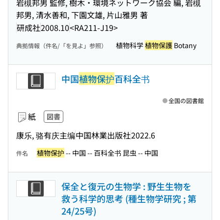
岩槻邦男 監修, 樹木・環境ネットワーク協会 編, 岩槻
邦男, 清水善和, 下園文雄, 片山雅男 著
研成社
2008.10
<RA211-J19>
植物科学
植物保護
Botany
典拠情報（件名/「を見よ」参照）
中国
植物保护
百科全书
全国の図書館
紙
図書
康乐, 骆有庆主编
中国林業出版社
2022.6
植物保护
-- 中国 -- 百科全书 昆虫 -- 中国
件名
保全と復元の生物学 : 野生生物を
救う科学的思考 (種生物学研究 ; 第
24/25号)