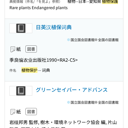
植物--日本--愛知県
植物保護
典拠情報（件名/「を見よ」参照）
Rare plants Endangered plants
日英汉植保词典
国立国会図書館
全国の図書館
紙
図書
季良编
农业出版社
1990
<RA2-C5>
植物保护
-- 词典
件名
グリーンセイバー・アドバンス
国立国会図書館
全国の図書館
紙
図書
岩槻邦男 監修, 樹木・環境ネットワーク協会 編, 片山