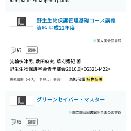
Rare plants Endangered plants
野生生物保護管理基礎コース講義
資料 平成22年度
国立国会図書館
紙
図書
箕輪多津男, 敷田麻実, 草刈秀紀 著
野生生物保護学会青年部会
2010.9
<EG321-M22>
鳥獣保護
植物保護
典拠情報（件名/「を見よ」参照）
グリーンセイバー・マスター
国立国会図書館
全国の図書館
紙
図書