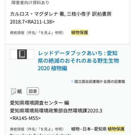
障害者向け資料あり
カルロス・マグダレナ 著, 三枝小夜子 訳
柏書房
2018.7
<RA211-L38>
植物保護
典拠情報（件名/「を見よ」参照）
レッドデータブックあいち : 愛知
県の絶滅のおそれのある野生生物
2020 植物編
国立国会図書館
全国の図書館
紙
図書
愛知県環境調査センター 編
愛知県環境局環境政策部自然環境課
2020.3
<RA145-M55>
植物--日本--愛知県
植物保護
典拠情報（件名/「を見よ」参照）