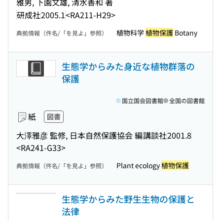
雅男, 下園文雄, 清水善和 著
研成社
2005.1
<RA211-H29>
植物科学
植物保護
Botany
典拠情報（件名/「を見よ」参照）
生態学からみた身近な植物群落の
保護
国立国会図書館
全国の図書館
紙
図書
大澤雅彦 監修, 日本自然保護協会 編
講談社
2001.8
<RA241-G33>
Plant ecology
植物保護
典拠情報（件名/「を見よ」参照）
生態学からみた野生生物の保護と
法律