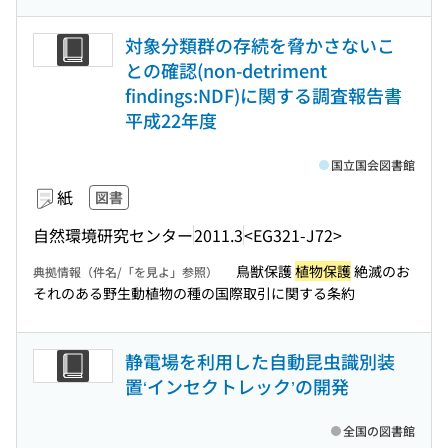
対象分類群の存続を脅かさないこ
との確認(non-detriment
findings:NDF)に関する調査報告書
平成22年度
国立国会図書館
紙
図書
自然環境研究センター
2011.3
<EG321-J72>
鳥獣保護
植物保護
絶滅のお
典拠情報（件名/「を見よ」参照）
それのある野生動植物の種の国際取引に関する条約
静電場を利用した自動昆虫識別装
置‘インセクトレック’の開発
全国の図書館