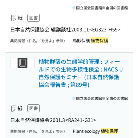
国立国会図書館
全国の図書館
紙
図書
日本自然保護協会 編
講談社
2003.11
<EG323-H59>
鳥獣保護
植物保護
典拠情報（件名/「を見よ」参照）
植物群落の生態学的管理 : フィー
ルドでの生物多様性保全 : NACS-J
自然保護セミナー (日本自然保護
協会報告書 ; 第89号)
国立国会図書館
全国の図書館
紙
図書
日本自然保護協会
2001.3
<RA241-G31>
Plant ecology
植物保護
典拠情報（件名/「を見よ」参照）