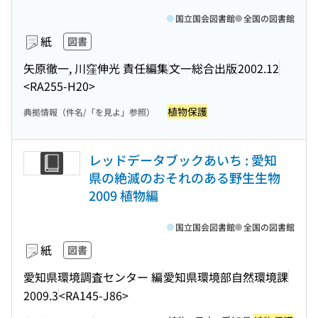
国立国会図書館
全国の図書館
紙
図書
矢原徹一, 川窪伸光 責任編集
文一総合出版
2002.12
<RA255-H20>
植物保護
典拠情報（件名/「を見よ」参照）
レッドデータブックあいち : 愛知
県の絶滅のおそれのある野生生物
2009 植物編
国立国会図書館
全国の図書館
紙
図書
愛知県環境調査センター 編
愛知県環境部自然環境課
2009.3
<RA145-J86>