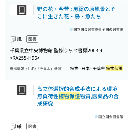
野の花・今昔 : 房総の原風景とそ
こに生きた花・鳥・魚たち
国立国会図書館
全国の図書館
紙
図書
千葉県立中央博物館 監修
うらべ書房
2003.9
<RA255-H96>
植物--日本--千葉県
植物保護
典拠情報（件名/「を見よ」参照）
高立体選択的合成手法による環境
無負荷性
植物保護
物質,医薬品の合
成研究
国立国会図書館
紙
図書