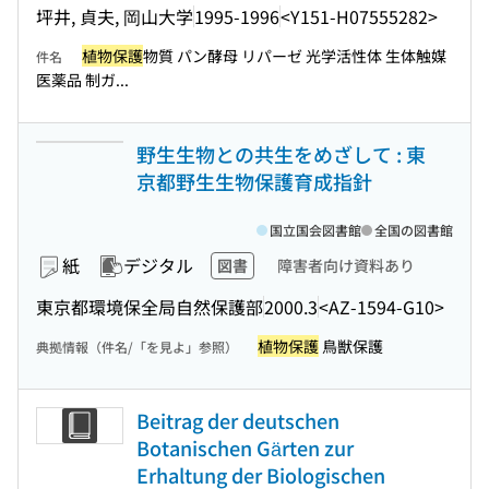
坪井, 貞夫, 岡山大学
1995-1996
<Y151-H07555282>
植物保護
物質 パン酵母 リパーゼ 光学活性体 生体触媒
件名
医薬品 制ガ...
野生生物との共生をめざして : 東
京都野生生物保護育成指針
国立国会図書館
全国の図書館
紙
デジタル
図書
障害者向け資料あり
東京都環境保全局自然保護部
2000.3
<AZ-1594-G10>
植物保護
鳥獣保護
典拠情報（件名/「を見よ」参照）
Beitrag der deutschen
Botanischen Gärten zur
Erhaltung der Biologischen