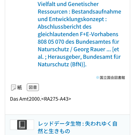
Vielfalt und Genetischer
Ressourcen : Bestandsaufnahme
und Entwicklungskonzept :
Abschlussbericht des
gleichlautenden F+E-Vorhabens
808 05 070 des Bundesamtes für
Naturschutz / Georg Rauer ... [et
al. ; Herausgeber, Bundesamt für
Naturschutz (BfN)].
国立国会図書館
紙
図書
Das Amt
2000.
<RA275-A43>
レッドデータ生物 : 失われゆく自
然と生きもの