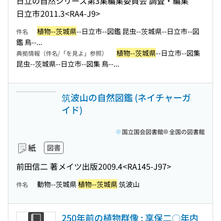
日立の自然シリーズ第3集編集委員会 調査・編集
日立市
2011.3
<RA4-J9>
植物--茨城県
--日立市--図鑑 昆虫--茨城県--日立市--図
件名
鑑 鳥--...
植物--茨城県
--日立市--図集
典拠情報（件名/「を見よ」参照）
昆虫--茨城県--日立市--図集 鳥--...
筑波山の自然図鑑 (ネイチャーガ
イド)
国立国会図書館
全国の図書館
紙
図書
前田信二 著
メイツ出版
2009.4
<RA145-J97>
動物--茨城県
植物--茨城県
筑波山
件名
250年前の植物群像 : 享保二〇年内