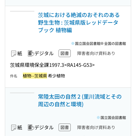
茨城における絶滅のおそれのある
野生生物 : 茨城県版レッドデータ
ブック 植物編
国立国会図書館
全国の図書館
紙
デジタル
図書
障害者向け資料あり
茨城県環境保全課
1997.3
<RA145-G53>
植物--茨城県
希少植物
件名
常陸太田の自然 2 (里川流域とその
周辺の自然と環境)
国立国会図書館
紙
デジタル
図書
障害者向け資料あり