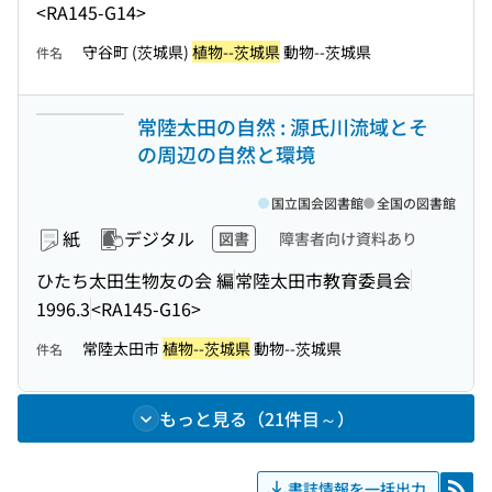
<RA145-G14>
守谷町 (茨城県)
植物--茨城県
動物--茨城県
件名
常陸太田の自然 : 源氏川流域とそ
の周辺の自然と環境
国立国会図書館
全国の図書館
紙
デジタル
図書
障害者向け資料あり
ひたち太田生物友の会 編
常陸太田市教育委員会
1996.3
<RA145-G16>
常陸太田市
植物--茨城県
動物--茨城県
件名
もっと見る（21件目～）
書誌情報を一括出力