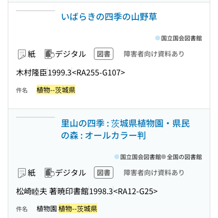
いばらきの四季の山野草
国立国会図書館
紙
デジタル
図書
障害者向け資料あり
木村隆臣
1999.3
<RA255-G107>
植物--茨城県
件名
里山の四季 : 茨城県植物園・県民
の森 : オールカラー判
国立国会図書館
全国の図書館
紙
デジタル
図書
障害者向け資料あり
松崎睦夫 著
暁印書館
1998.3
<RA12-G25>
植物園
植物--茨城県
件名