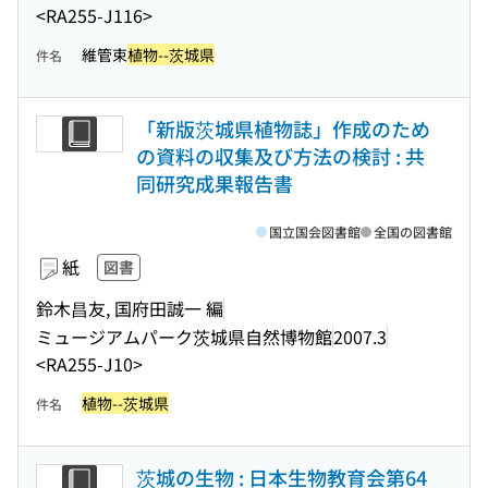
<RA255-J116>
維管束
植物--茨城県
件名
「新版茨城県植物誌」作成のため
の資料の収集及び方法の検討 : 共
同研究成果報告書
国立国会図書館
全国の図書館
紙
図書
鈴木昌友, 国府田誠一 編
ミュージアムパーク茨城県自然博物館
2007.3
<RA255-J10>
植物--茨城県
件名
茨城の生物 : 日本生物教育会第64