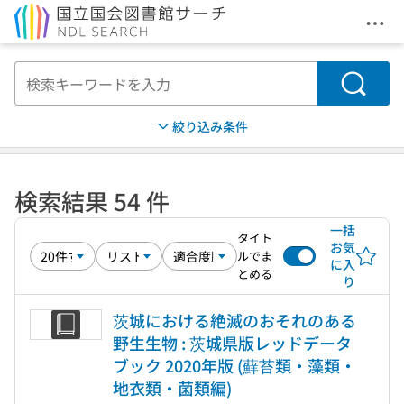
メニ
本文へ移動
検索
絞り込み条件
検索結果 54 件
一括
タイト
お気
ルでま
に入
とめる
り
茨城における絶滅のおそれのある
野生生物 : 茨城県版レッドデータ
ブック 2020年版 (蘚苔類・藻類・
地衣類・菌類編)