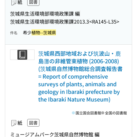
紙
図書
茨城県生活環境部環境政策課 編
茨城県生活環境部環境政策課
2013.3
<RA145-L35>
希少
植物--茨城県
件名
茨城県西部地域および筑波山・鹿
島灘の非維管束植物 (2006-2008)
(茨城県自然博物館総合調査報告書
= Report of comprehensive
surveys of plants, animals and
geology in Ibaraki prefecture by
the Ibaraki Nature Museum)
国立国会図書館
全国の図書館
紙
図書
ミュージアムパーク茨城県自然博物館 編