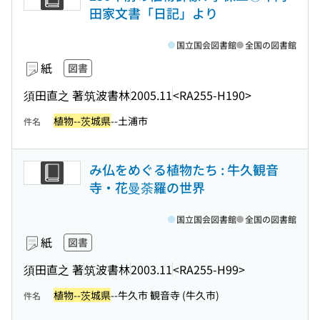
田家文書「日記」より
国立国会図書館
全国の図書館
紙
図書
須田直之 著
筑波書林
2005.11
<RA255-H190>
植物--茨城県
--土浦市
件名
み仏をめぐる植物たち : 牛久観音
寺・花曼荼羅の世界
国立国会図書館
全国の図書館
紙
図書
須田直之 著
筑波書林
2003.11
<RA255-H99>
植物--茨城県
--牛久市 観音寺 (牛久市)
件名