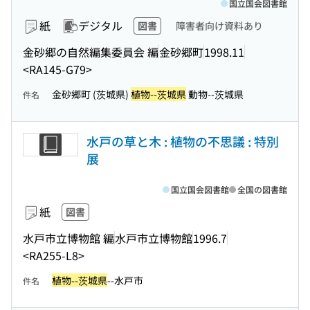
国立国会図書館
紙
デジタル
図書
障害者向け資料あり
金砂郷の自然編集委員会 編
金砂郷町
1998.11
<RA145-G79>
金砂郷町 (茨城県)
植物--茨城県
動物--茨城県
件名
水戸の草と木 : 植物の不思議 : 特別
展
国立国会図書館
全国の図書館
紙
図書
水戸市立博物館 編
水戸市立博物館
1996.7
<RA255-L8>
植物--茨城県
--水戸市
件名