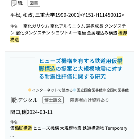
紙
図書
平松, 和政, 三重大学
1999-2001
<Y151-H11450012>
窒化ガリウム 窒化アルミニウム 選択成長 タングステ
件名
ン 窒化タングステン シヨツトキー電極 金属埋込み構造
橋脚
構造
ヒューズ機構を有する鉄道用仮
橋
脚構造
の提案と大規模地震に対す
る耐震性評価に関する研究
インターネットで読める
国立国会図書館
全国の図書館
デジタル
博士論文
障害者向け資料あり
関口,穂
2024-03-11
件名
仮
橋脚構造
ヒューズ機構 大規模地震 鉄道構造物 Temporary
...