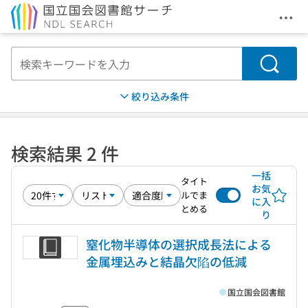
メニ
本文へ移動
検索
絞り込み条件
検索結果 2 件
一括
タイト
お気
ルでま
に入
とめる
り
窒化物半導体の選択成長法による
金属埋込みと結晶欠陷の低減
国立国会図書館