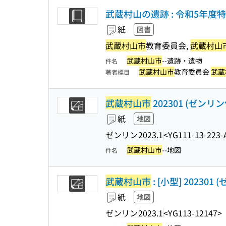
武蔵村山の遺跡 : 令和5年度
紙
図書
武蔵村山市
教育委員会,
武蔵村山
武蔵村山市
--遺跡・遺物
件名
武蔵村山市
教育委員会
武蔵
著者標目
武蔵村山市
202301 (ゼンリ
紙
地図
ゼンリン
2023.1
<YG111-13-223-
武蔵村山市
--地図
件名
武蔵村山市
: [小型] 20230
紙
地図
ゼンリン
2023.1
<YG113-12147>