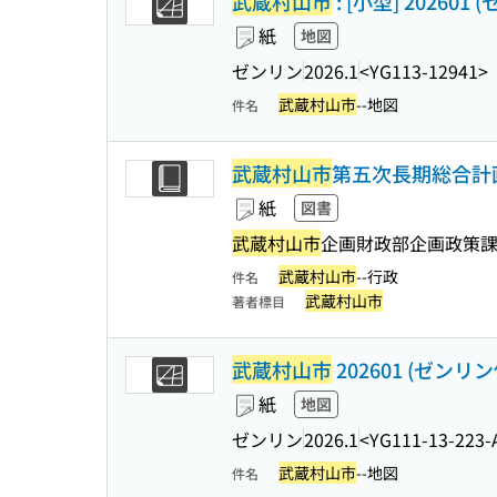
武蔵村山市
: [小型] 20260
紙
地図
ゼンリン
2026.1
<YG113-12941>
武蔵村山市
--地図
件名
武蔵村山市
第五次長期総合計画 
紙
図書
武蔵村山市
企画財政部企画政策課
武蔵村山市
--行政
件名
武蔵村山市
著者標目
武蔵村山市
202601 (ゼンリ
紙
地図
ゼンリン
2026.1
<YG111-13-223-
武蔵村山市
--地図
件名