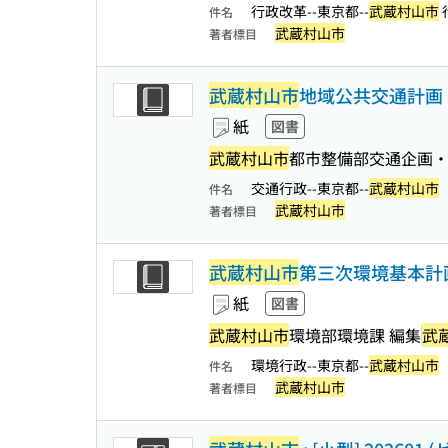
行政改革--東京都--
武蔵村山市
件名
武蔵村山市
著者標目
武蔵村山市
地域公共交通計画 : 令
紙
図書
武蔵村山市
都市整備部交通企画・
交通行政--東京都--
武蔵村山市
件名
武蔵村山市
著者標目
武蔵村山市
第三次環境基本計画 
紙
図書
武蔵村山市
環境部環境課 編集
武
環境行政--東京都--
武蔵村山市
件名
武蔵村山市
著者標目