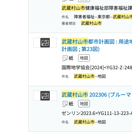
武蔵村山市
健康福祉部障害福祉課
障害者福祉--東京都--
武蔵村山
件名
武蔵村山市
著者標目
武蔵村山市
都市計画図 : 用
計画図 ; 第23図)
紙
地図
国際地学協会
[2024]
<YG32-Z-24
武蔵村山市
--地図
件名
武蔵村山市
202306 (ブル
紙
地図
ゼンリン
2023.6
<YG111-13-223-
武蔵村山市
--地図
件名