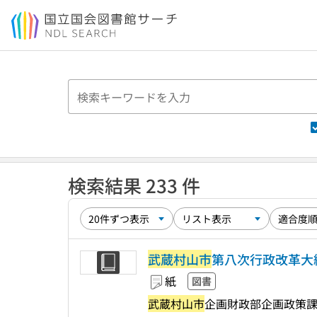
本文へ移動
検索結果 233 件
武蔵村山市
第八次行政改革大
紙
図書
武蔵村山市
企画財政部企画政策課,