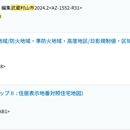
 編集
武蔵村山市
2024.2
<AZ-1552-R31>
市
途地域/防火地域・準防火地域・高度地区/日影規制値・区域
88>
ーマップⅡ : 住居表示地番対照住宅地図)
AB1>