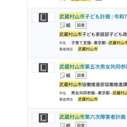
武蔵村山市
子ども計画 : 令和
紙
図書
武蔵村山市
子ども家庭部子ども政
子育て支援--東京都--
武蔵村山
件名
武蔵村山市
著者標目
武蔵村山市
第五次男女共同参画計
紙
図書
武蔵村山市
協働推進部協働推進課
男女共同参画--東京都--
武蔵村
件名
武蔵村山市
著者標目
武蔵村山市
第六次障害者計画・
紙
図書