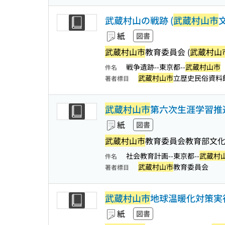
武蔵村山の戦跡 (
武蔵村山市
文
紙
図書
武蔵村山市
教育委員会 (
武蔵村山
戦争遺跡--東京都--
武蔵村山市
件名
武蔵村山市
立歴史民俗資料
著者標目
武蔵村山市
第六次生涯学習推進
紙
図書
武蔵村山市
教育委員会教育部文化
社会教育計画--東京都--
武蔵村
件名
武蔵村山市
教育委員会
著者標目
武蔵村山市
地球温暖化対策実行
紙
図書