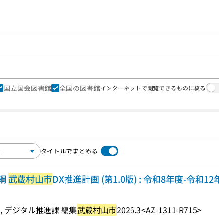
国立国会図書館
全国の図書館
インターネットで閲覧できるものに絞る
タイトルでまとめる
綱
武蔵村山市
DX推進計画 (第1.0版) : 令和8年度-令和12
 デジタル推進課 編集
武蔵村山市
2026.3
<AZ-1311-R715>