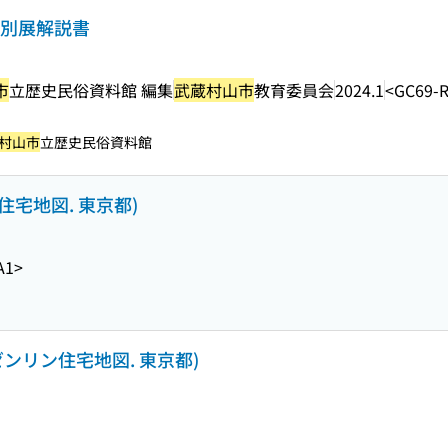
特別展解説書
市
立歴史民俗資料館 編集
武蔵村山市
教育委員会
2024.1
<GC69-
村山市
立歴史民俗資料館
ン住宅地図. 東京都)
A1>
1 (ゼンリン住宅地図. 東京都)