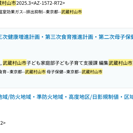
蔵村山市
2025.3
<AZ-1572-R72>
温室効果ガス--排出抑制--東京都--
武蔵村山市
第三次健康増進計画・第三次食育推進計画・第二次母子保健計
,
武蔵村山市
子ども家庭部子ども子育て支援課 編集
武蔵村山市
食育--東京都--
武蔵村山市
母子保健--東京都--
武蔵村山市
途地域/防火地域・準防火地域・高度地区/日影規制値・区域
62>