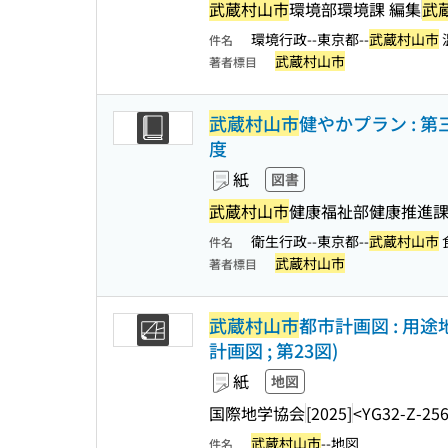
武蔵村山市
環境部環境課 編集
武
環境行政--東京都--
武蔵村山市
件名
武蔵村山市
著者標目
武蔵村山市
健やかプラン : 
度
紙
図書
武蔵村山市
健康福祉部健康推進課
衛生行政--東京都--
武蔵村山市
件名
武蔵村山市
著者標目
武蔵村山市
都市計画図 : 用
計画図 ; 第23図)
紙
地図
国際地学協会
[2025]
<YG32-Z-25
武蔵村山市
--地図
件名