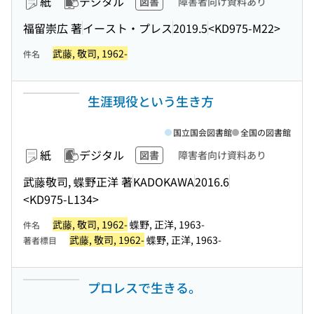
紙
デジタル
図書
障害者向け資料あり
福留崇広 著
イースト・プレス
2019.5
<KD975-M22>
武藤, 敬司, 1962-
件名
生涯現役という生き方
国立国会図書館
全国の図書館
紙
デジタル
図書
障害者向け資料あり
武藤敬司, 蝶野正洋 著
KADOKAWA
2016.6
<KD975-L134>
武藤, 敬司, 1962-
蝶野, 正洋, 1963-
件名
武藤, 敬司, 1962-
蝶野, 正洋, 1963-
著者標目
プロレスで生きる。