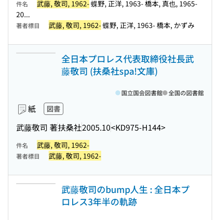
武藤, 敬司, 1962-
蝶野, 正洋, 1963- 橋本, 真也, 1965-
件名
20...
武藤, 敬司, 1962-
蝶野, 正洋, 1963- 橋本, かずみ
著者標目
全日本プロレス代表取締役社長武
藤敬司 (扶桑社spa!文庫)
国立国会図書館
全国の図書館
紙
図書
武藤敬司 著
扶桑社
2005.10
<KD975-H144>
武藤, 敬司, 1962-
件名
武藤, 敬司, 1962-
著者標目
武藤敬司のbump人生 : 全日本プ
ロレス3年半の軌跡