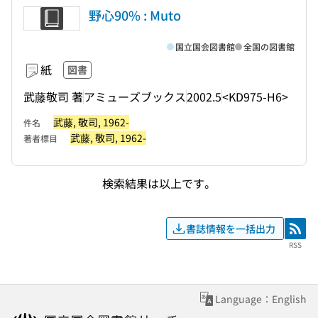
野心90% : Muto
国立国会図書館
全国の図書館
紙
図書
武藤敬司 著
アミューズブックス
2002.5
<KD975-H6>
武藤, 敬司, 1962-
件名
武藤, 敬司, 1962-
著者標目
検索結果は以上です。
書誌情報を一括出力
RSS
RSS
Language：English