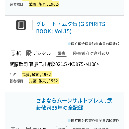
武藤, 敬司, 1962-
著者標目
グレート・ムタ伝 (G SPIRITS
BOOK ; Vol.15)
国立国会図書館
全国の図書館
紙
デジタル
図書
障害者向け資料あり
武藤敬司 著
辰巳出版
2021.5
<KD975-M108>
武藤, 敬司, 1962-
件名
武藤, 敬司, 1962-
著者標目
さよならムーンサルトプレス : 武
藤敬司35年の全記録
国立国会図書館
全国の図書館