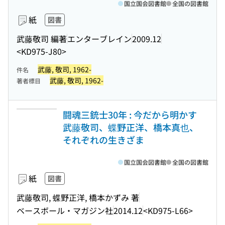
国立国会図書館
全国の図書館
紙
図書
武藤敬司 編著
エンターブレイン
2009.12
<KD975-J80>
武藤, 敬司, 1962-
件名
武藤, 敬司, 1962-
著者標目
闘魂三銃士30年 : 今だから明かす
武藤敬司、蝶野正洋、橋本真也、
それぞれの生きざま
国立国会図書館
全国の図書館
紙
図書
武藤敬司, 蝶野正洋, 橋本かずみ 著
ベースボール・マガジン社
2014.12
<KD975-L66>