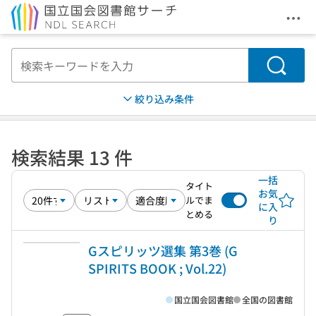
メニ
本文へ移動
検索
絞り込み条件
検索結果 13 件
一括
タイト
お気
ルでま
に入
とめる
り
Gスピリッツ選集 第3巻 (G
SPIRITS BOOK ; Vol.22)
国立国会図書館
全国の図書館