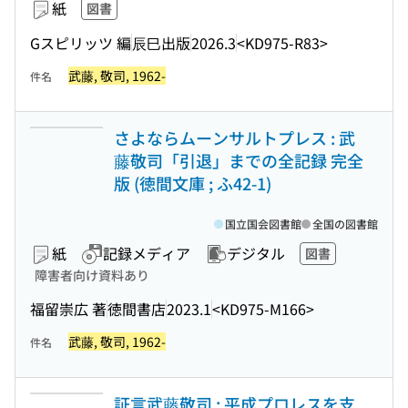
紙
図書
Gスピリッツ 編
辰巳出版
2026.3
<KD975-R83>
武藤, 敬司, 1962-
件名
さよならムーンサルトプレス : 武
藤敬司「引退」までの全記録 完全
版 (徳間文庫 ; ふ42-1)
国立国会図書館
全国の図書館
紙
記録メディア
デジタル
図書
障害者向け資料あり
福留崇広 著
徳間書店
2023.1
<KD975-M166>
武藤, 敬司, 1962-
件名
証言武藤敬司 : 平成プロレスを支