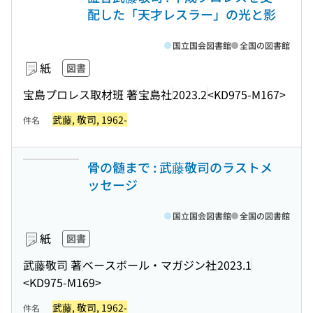
配した「天才レスラー」の光と影
国立国会図書館
全国の図書館
紙
図書
宝島プロレス取材班 著
宝島社
2023.2
<KD975-M167>
武藤, 敬司, 1962-
件名
骨の髄まで : 武藤敬司のラストメ
ッセージ
国立国会図書館
全国の図書館
紙
図書
武藤敬司 著
ベースボール・マガジン社
2023.1
<KD975-M169>
武藤, 敬司, 1962-
件名