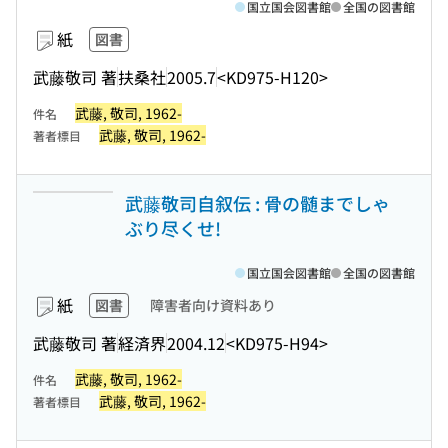
国立国会図書館
全国の図書館
紙
図書
武藤敬司 著
扶桑社
2005.7
<KD975-H120>
武藤, 敬司, 1962-
件名
武藤, 敬司, 1962-
著者標目
武藤敬司自叙伝 : 骨の髄までしゃ
ぶり尽くせ!
国立国会図書館
全国の図書館
紙
図書
障害者向け資料あり
武藤敬司 著
経済界
2004.12
<KD975-H94>
武藤, 敬司, 1962-
件名
武藤, 敬司, 1962-
著者標目