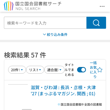
メニ
本文へ移動
検索
絞り込み条件
検索結果 57 件
一括
タイト
お気
ルでま
に入
とめる
り
滋賀・びわ湖 : 長浜・彦根・大津
'27 (まっぷるマガジン. 関西 ; 01)
国立国会図書館
全国の図書館