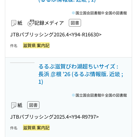
国立国会図書館
全国の図書館
紙
記録メディア
図書
JTBパブリッシング
2026.4
<Y94-R16630>
滋賀県 案内記
件名
るるぶ滋賀びわ湖超ちいサイズ :
長浜 彦根 '26 (るるぶ情報版. 近畿 ;
1)
国立国会図書館
全国の図書館
紙
図書
JTBパブリッシング
2025.4
<Y94-R9797>
滋賀県 案内記
件名