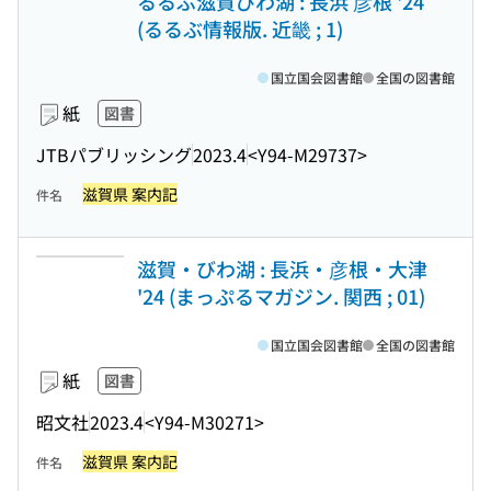
るるぶ滋賀びわ湖 : 長浜 彦根 '24
(るるぶ情報版. 近畿 ; 1)
国立国会図書館
全国の図書館
紙
図書
JTBパブリッシング
2023.4
<Y94-M29737>
滋賀県 案内記
件名
滋賀・びわ湖 : 長浜・彦根・大津
'24 (まっぷるマガジン. 関西 ; 01)
国立国会図書館
全国の図書館
紙
図書
昭文社
2023.4
<Y94-M30271>
滋賀県 案内記
件名