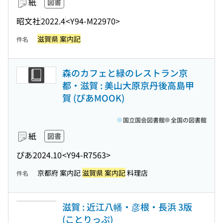
紙
図書
昭文社
2022.4
<Y94-M22970>
滋賀県 案内記
件名
森のカフェと緑のレストラン京
都・滋賀 : 美山大原京丹後高島甲
賀 (ぴあMOOK)
国立国会図書館
全国の図書館
紙
図書
ぴあ
2024.10
<Y94-R7563>
京都府 案内記
滋賀県 案内記
料理店
件名
滋賀 : 近江八幡・彦根・長浜 3版
(ことりっぷ)