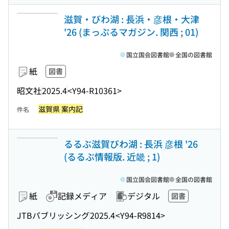
滋賀・びわ湖 : 長浜・彦根・大津
'26 (まっぷるマガジン. 関西 ; 01)
国立国会図書館
全国の図書館
紙
図書
昭文社
2025.4
<Y94-R10361>
滋賀県 案内記
件名
るるぶ滋賀びわ湖 : 長浜 彦根 '26
(るるぶ情報版. 近畿 ; 1)
国立国会図書館
全国の図書館
紙
記録メディア
デジタル
図書
JTBパブリッシング
2025.4
<Y94-R9814>