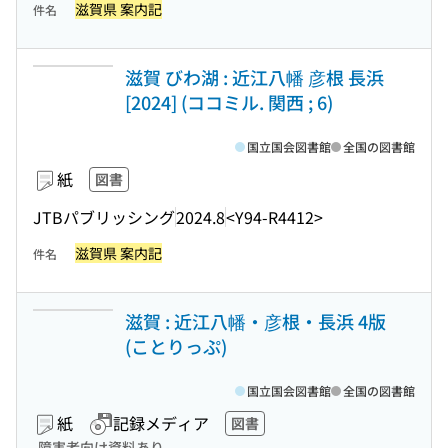
滋賀県 案内記
件名
滋賀 びわ湖 : 近江八幡 彦根 長浜
[2024] (ココミル. 関西 ; 6)
国立国会図書館
全国の図書館
紙
図書
JTBパブリッシング
2024.8
<Y94-R4412>
滋賀県 案内記
件名
滋賀 : 近江八幡・彦根・長浜 4版
(ことりっぷ)
国立国会図書館
全国の図書館
紙
記録メディア
図書
障害者向け資料あり