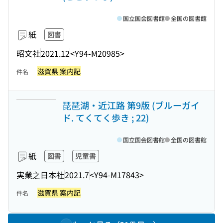
国立国会図書館
全国の図書館
紙
図書
昭文社
2021.12
<Y94-M20985>
滋賀県 案内記
件名
琵琶湖・近江路 第9版 (ブルーガイ
ド. てくてく歩き ; 22)
国立国会図書館
全国の図書館
紙
図書
児童書
実業之日本社
2021.7
<Y94-M17843>
滋賀県 案内記
件名