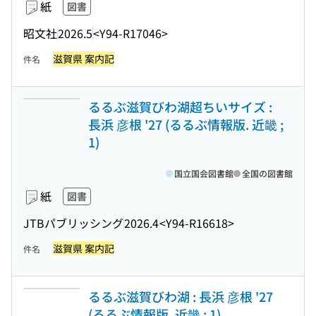
紙
図書
昭文社
2026.5
<Y94-R17046>
滋賀県 案内記
件名
るるぶ滋賀びわ湖超ちいサイズ :
長浜 彦根 '27 (るるぶ情報版. 近畿 ;
1)
国立国会図書館
全国の図書館
紙
図書
JTBパブリッシング
2026.4
<Y94-R16618>
滋賀県 案内記
件名
るるぶ滋賀びわ湖 : 長浜 彦根 '27
(るるぶ情報版. 近畿 ; 1)