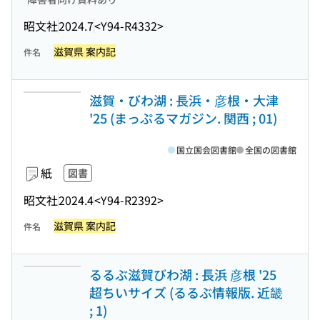
昭文社
2024.7
<Y94-R4332>
滋賀県 案内記
件名
滋賀・びわ湖 : 長浜・彦根・大津
'25 (まっぷるマガジン. 関西 ; 01)
国立国会図書館
全国の図書館
紙
図書
昭文社
2024.4
<Y94-R2392>
滋賀県 案内記
件名
るるぶ滋賀びわ湖 : 長浜 彦根 '25
超ちいサイズ (るるぶ情報版. 近畿
; 1)