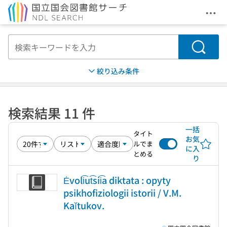
メニ
本文へ移動
検索
絞り込み条件
検索結果 11 件
一括
タイト
お気
ルでま
に入
とめる
り
Ėvoli͡ut͡sii͡a diktata : opyty
psikhofiziologii istorii / V.M.
Kaĭtukov.