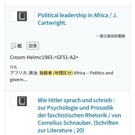
Political leadership in Africa / J.
Cartwright.
国立国会図書館
紙
図書
Croom Helm
c1983.
<GF51-A2>
件名
アフリカ. 政治.
独裁者 (地理区分)
Africa -- Politics and
govern...
Wie Hitler sprach und schrieb :
zur Psychologie und Prosodik
der faschistischen Rhetorik / von
Cornelius Schnauber. (Schriften
zur Literature ; 20)