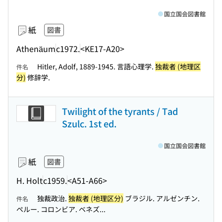
国立国会図書館
紙
図書
Athenäum
c1972.
<KE17-A20>
Hitler, Adolf, 1889-1945. 言語心理学.
独裁者 (地理区
件名
分)
修辞学.
Twilight of the tyrants / Tad
Szulc. 1st ed.
国立国会図書館
紙
図書
H. Holt
c1959.
<A51-A66>
独裁政治.
独裁者 (地理区分)
ブラジル. アルゼンチン.
件名
ペルー. コロンビア. ベネズ...