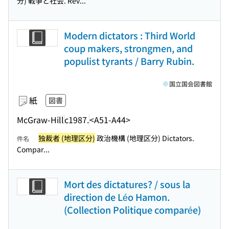
分) 戦争と社会. Rev...
Modern dictators : Third World
coup makers, strongmen, and
populist tyrants / Barry Rubin.
国立国会図書館
紙
図書
McGraw-Hill
c1987.
<A51-A44>
独裁者 (地理区分)
政治機構 (地理区分) Dictators.
件名
Compar...
Mort des dictatures? / sous la
direction de Léo Hamon.
(Collection Politique comparée)