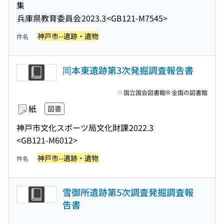
集
兵庫県教育委員会
2023.3
<GB121-M7545>
神戸市--遺跡・遺物
件名
岡本東遺跡第3次発掘調査報告書
国立国会図書館
全国の図書館
紙
図書
神戸市文化スポーツ局文化財課
2022.3
<GB121-M6012>
神戸市--遺跡・遺物
件名
雪御所遺跡第5次調査発掘調査報
告書