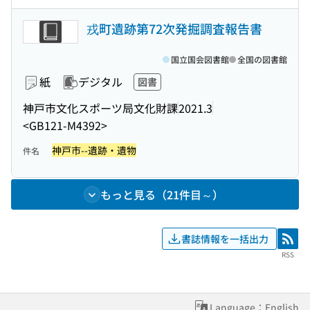
戎町遺跡第72次発掘調査報告書
国立国会図書館
全国の図書館
紙
デジタル
図書
神戸市文化スポーツ局文化財課
2021.3
<GB121-M4392>
神戸市--遺跡・遺物
件名
もっと見る（21件目～）
書誌情報を一括出力
RSS
RSS
Language：English