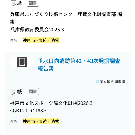
紙
図書
兵庫県まちづくり技術センター埋蔵文化財調査部 編
集
兵庫県教育委員会
2026.3
神戸市--遺跡・遺物
件名
垂水日向遺跡第42・43次発掘調査
報告書
国立国会図書館
紙
図書
神戸市文化スポーツ局文化財課
2026.3
<GB121-R4188>
神戸市--遺跡・遺物
件名