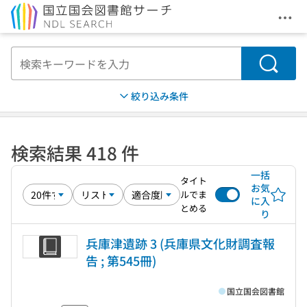
メニ
本文へ移動
検索
絞り込み条件
検索結果 418 件
一括
タイト
お気
ルでま
に入
とめる
り
兵庫津遺跡 3 (兵庫県文化財調査報
告 ; 第545冊)
国立国会図書館