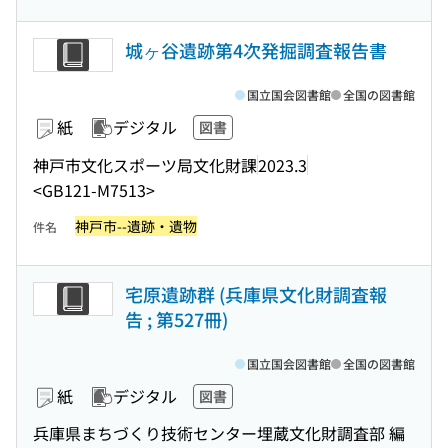
城ヶ谷遺跡第4次発掘調査報告書
国立国会図書館
全国の図書館
紙
デジタル
図書
神戸市文化スポーツ局文化財課
2023.3
<GB121-M7513>
神戸市--遺跡・遺物
件名
宅原遺跡群 (兵庫県文化財調査報
告 ; 第527冊)
国立国会図書館
全国の図書館
紙
デジタル
図書
兵庫県まちづくり技術センター埋蔵文化財調査部 編