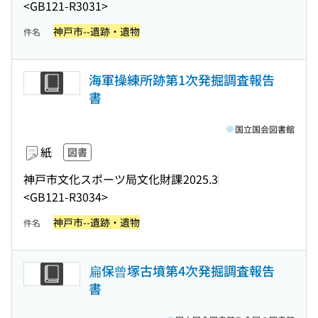
<GB121-R3031>
神戸市--遺跡・遺物
件名
海軍操練所跡第1次発掘調査報告
書
国立国会図書館
紙
図書
神戸市文化スポーツ局文化財課
2025.3
<GB121-R3034>
神戸市--遺跡・遺物
件名
扁保曾塚古墳第4次発掘調査報告
書