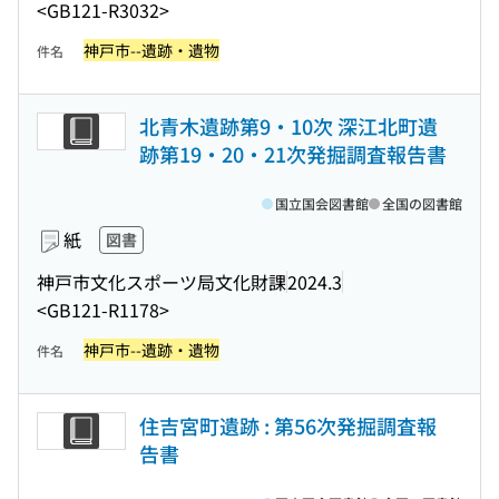
<GB121-R3032>
神戸市--遺跡・遺物
件名
北青木遺跡第9・10次 深江北町遺
跡第19・20・21次発掘調査報告書
国立国会図書館
全国の図書館
紙
図書
神戸市文化スポーツ局文化財課
2024.3
<GB121-R1178>
神戸市--遺跡・遺物
件名
住吉宮町遺跡 : 第56次発掘調査報
告書