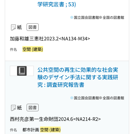
学研究叢書 ; 53)
国立国会図書館
全国の図書館
紙
図書
加藤和雄
三恵社
2023.2
<NA134-M34>
空間 (建築)
件名
公共空間の再生に効果的な社会実
験のデザイン手法に関する実践研
究 : 調査研究報告書
国立国会図書館
全国の図書館
紙
図書
西村亮彦
第一生命財団
2024.6
<NA214-R2>
都市計画
空間 (建築)
件名