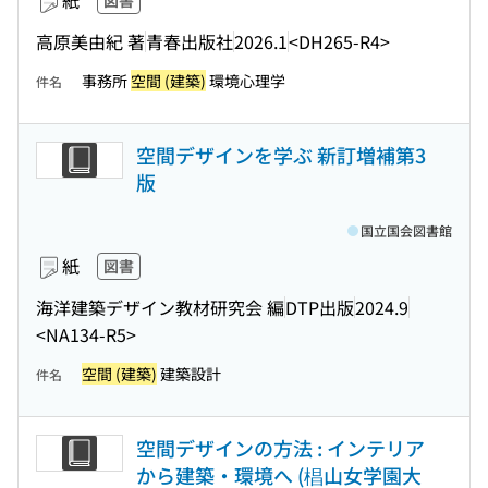
紙
図書
高原美由紀 著
青春出版社
2026.1
<DH265-R4>
事務所
空間 (建築)
環境心理学
件名
空間デザインを学ぶ 新訂増補第3
版
国立国会図書館
紙
図書
海洋建築デザイン教材研究会 編
DTP出版
2024.9
<NA134-R5>
空間 (建築)
建築設計
件名
空間デザインの方法 : インテリア
から建築・環境へ (椙山女学園大