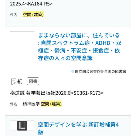
2025.4
<KA164-R5>
空間 (建築)
件名
ままならない部屋に、住んでいる
: 自閉スペクトラム症・ADHD・双
極症・鬱病・不安症・摂食症・依
存症の人々の空間意識
国立国会図書館
全国の図書館
紙
図書
横道誠 著
学芸出版社
2026.6
<SC361-R173>
精神医学
空間 (建築)
件名
空間デザインを学ぶ 新訂増補第4
版