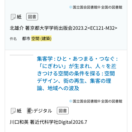
国立国会図書館
全国の図書館
紙
図書
北雄介 著
京都大学学術出版会
2023.2
<EC121-M32>
都市
空間 (建築)
件名
集客学 : ひと・あつまる・つなぐ :
「にぎわい」が生まれ、人々を惹
きつける空間の条件を探る : 空間
デザイン、街の再生、集客の理
論、地域への波及
国立国会図書館
全国の図書館
紙
デジタル
図書
川口和英 著
近代科学社Digital
2026.7