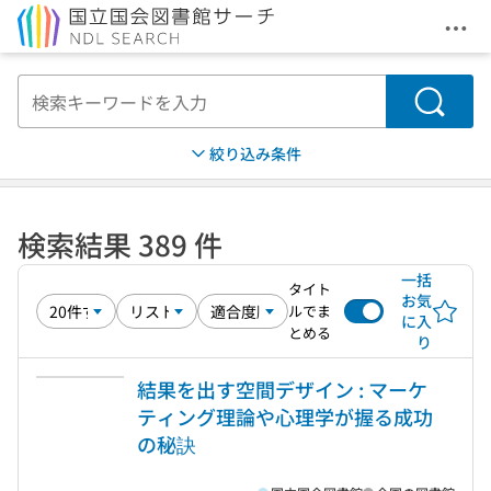
メニ
本文へ移動
検索
絞り込み条件
検索結果 389 件
一括
タイト
お気
ルでま
に入
とめる
り
結果を出す空間デザイン : マーケ
ティング理論や心理学が握る成功
の秘訣