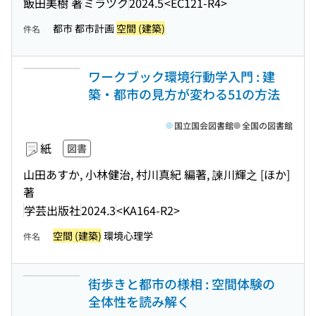
飯田美樹 著
ミラツク
2024.5
<EC121-R4>
都市 都市計画
空間 (建築)
件名
ワークブック環境行動学入門 : 建
築・都市の見方が変わる51の方法
国立国会図書館
全国の図書館
紙
図書
山田あすか, 小林健治, 村川真紀 編著, 諫川輝之 [ほか]
著
学芸出版社
2024.3
<KA164-R2>
空間 (建築)
環境心理学
件名
街歩きと都市の様相 : 空間体験の
全体性を読み解く