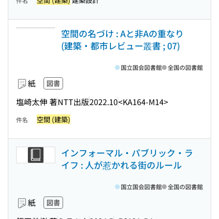
空間 (建築)
建築設計
件名
空間の名づけ : Aと非Aの重なり
(建築・都市レビュー叢書 ; 07)
国立国会図書館
全国の図書館
紙
図書
塩崎太伸 著
NTT出版
2022.10
<KA164-M14>
空間 (建築)
件名
インフォーマル・パブリック・ラ
イフ : 人が惹かれる街のルール
国立国会図書館
全国の図書館
紙
図書