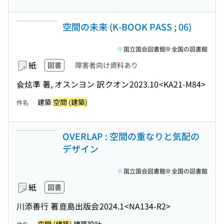
空間の未来 (K-BOOK PASS ; 06)
国立国会図書館
全国の図書館
紙
図書
障害者向け資料あり
兪炫準 著, オスンヨン 訳
クオン
2023.10
<KA21-M84>
建築
空間 (建築)
件名
OVERLAP : 空間の重なりと気配の
デザイン
国立国会図書館
全国の図書館
紙
図書
川添善行 著
鹿島出版会
2024.1
<NA134-R2>