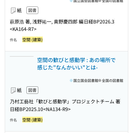
国立国会図書館
全国の図書館
紙
図書
萩原浩 著, 浅野祐一, 奥野慶四郎 編
日経BP
2026.3
<KA164-R7>
空間 (建築)
件名
空間の歓びと感動学 : あの場所で
感じた"なんかいい"とは-
国立国会図書館
全国の図書館
紙
図書
乃村工藝社「歓びと感動学」プロジェクトチーム 著
日経BP
2025.10
<NA134-R9>
空間 (建築)
件名