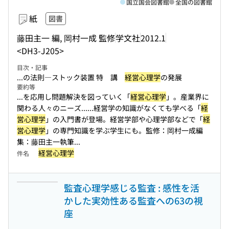
国立国会図書館
全国の図書館
紙
図書
藤田主一 編, 岡村一成 監修
学文社
2012.1
<DH3-J205>
目次・記事
...の法則―ストック装置 特 講
経営心理学
の発展
要約等
...を応用し問題解決を図っていく「
経営心理学
」。産業界に
関わる人々のニーズ...
...経営学の知識がなくても学べる「
経
営心理学
」の入門書が登場。経営学部や心理学部などで「
経
営心理学
」の専門知識を学ぶ学生にも。監修：岡村一成編
集：藤田主一執筆...
経営心理学
件名
監査心理学感じる監査 : 感性を活
かした実効性ある監査への63の視
座