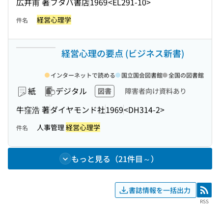
広井甫 著
フタバ書店
1969
<EL291-10>
経営心理学
件名
経営心理の要点 (ビジネス新書)
インターネットで読める
国立国会図書館
全国の図書館
紙
デジタル
図書
障害者向け資料あり
牛窪浩 著
ダイヤモンド社
1969
<DH314-2>
人事管理
経営心理学
件名
もっと見る（21件目～）
書誌情報を一括出力
RSS
RSS