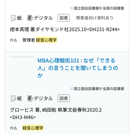
国立国会図書館
全国の図書館
紙
デジタル
図書
障害者向け資料あり
櫻本真理 著
ダイヤモンド社
2025.10
<DH231-R244>
管理者
経営心理学
件名
MBA心理戦術101 : なぜ「できる
人」の言うことを聞いてしまうの
か
国立国会図書館
全国の図書館
紙
デジタル
図書
グロービス 著, 嶋田毅 執筆
文藝春秋
2020.2
<DH3-M46>
経営心理学
件名