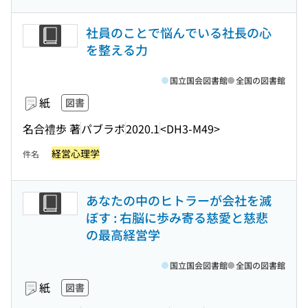
社員のことで悩んでいる社長の心
を整える力
国立国会図書館
全国の図書館
紙
図書
名合禮歩 著
パブラボ
2020.1
<DH3-M49>
経営心理学
件名
あなたの中のヒトラーが会社を滅
ぼす : 右脳に歩み寄る慈愛と慈悲
の最高経営学
国立国会図書館
全国の図書館
紙
図書