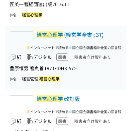
匠英一著
経団連出版
2016.11
経営心理学
件名
経営心理学
(経営学全書 ; 37)
インターネットで読める
国立国会図書館
全国の図書館
紙
デジタル
図書
障害者向け資料あり
豊原恒男 著
丸善
1971
<DH3-57>
経営管理
経営心理学
件名
経営心理学
改訂版
インターネットで読める
国立国会図書館
全国の図書館
紙
デジタル
図書
障害者向け資料あり