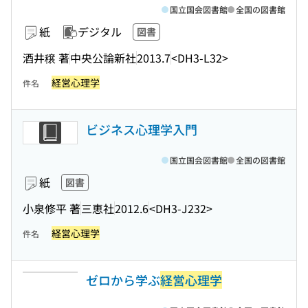
国立国会図書館
全国の図書館
紙
デジタル
図書
酒井穣 著
中央公論新社
2013.7
<DH3-L32>
経営心理学
件名
ビジネス心理学入門
国立国会図書館
全国の図書館
紙
図書
小泉修平 著
三恵社
2012.6
<DH3-J232>
経営心理学
件名
ゼロから学ぶ
経営心理学