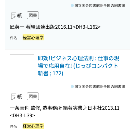
国立国会図書館
全国の図書館
紙
図書
匠英一 著
経団連出版
2016.11
<DH3-L162>
経営心理学
件名
即効!ビジネス心理法則 : 仕事の現
場で応用自在! (じっぴコンパクト
新書 ; 172)
国立国会図書館
全国の図書館
紙
図書
一条真也 監修, 造事務所 編著
実業之日本社
2013.11
<DH3-L39>
経営心理学
件名