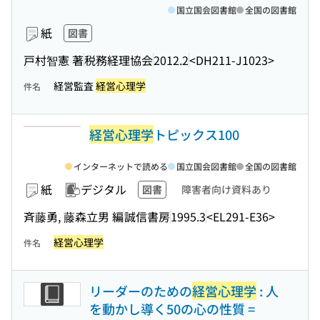
国立国会図書館
全国の図書館
紙
図書
戸村智憲 著
税務経理協会
2012.2
<DH211-J1023>
経営監査
経営心理学
件名
経営心理学
トピックス100
インターネットで読める
国立国会図書館
全国の図書館
紙
デジタル
図書
障害者向け資料あり
斉藤勇, 藤森立男 編
誠信書房
1995.3
<EL291-E36>
経営心理学
件名
リーダーのための
経営心理学
: 人
を動かし導く50の心の性質 =