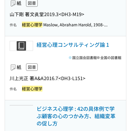
紙
図書
山下剛 著
文眞堂
2019.3
<DH3-M19>
経営心理学
Maslow, Abraham Harold, 1908-...
件名
経営心理コンサルティング論 1
国立国会図書館
全国の図書館
紙
図書
川上光正 著
A&A
2016.7
<DH3-L151>
経営心理学
件名
ビジネス心理学 : 42の具体例で学
ぶ顧客の心のつかみ方、組織変革
の促し方