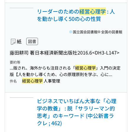
リーダーのための
経営心理学
: 人
を動かし導く50の心の性質
国立国会図書館
全国の図書館
紙
図書
藤田耕司 著
日本経済新聞出版社
2016.6
<DH3-L147>
要約等
...版され、海外からも注目される「
経営心理学
」入門の決定
版【人を動かし導くため、心の原理原則を学ぶ、心に...
経営心理学
人事管理
件名
ビジネスでいちばん大事な「心理
学の教養」 : 脱「サラリーマン的
思考」のキーワード (中公新書ラ
クレ ; 462)