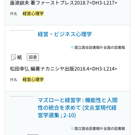
藤波鎭夫 著
ファーストプレス
2018.7
<DH3-L217>
経営心理学
件名
経営・ビジネス心理学
国立国会図書館
全国の図書館
紙
図書
松田幸弘 編著
ナカニシヤ出版
2018.4
<DH3-L214>
経営心理学
件名
マズローと経営学 : 機能性と人間
性の統合を求めて (文眞堂現代経
営学選集 ; 2-10)
国立国会図書館
全国の図書館