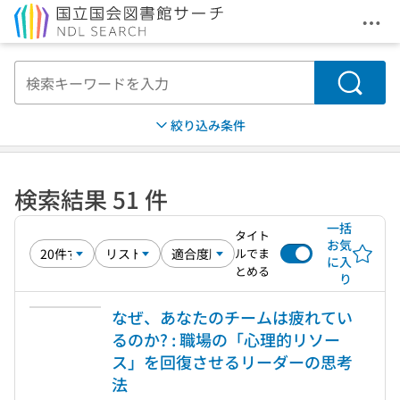
メニ
本文へ移動
検索
絞り込み条件
検索結果 51 件
一括
タイト
お気
ルでま
に入
とめる
り
なぜ、あなたのチームは疲れてい
るのか? : 職場の「心理的リソー
ス」を回復させるリーダーの思考
法