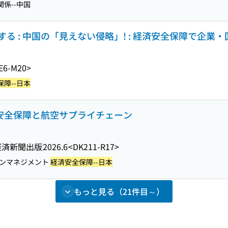
関係--中国
る : 中国の「見えない侵略」! : 経済安全保障で企業
E6-M20>
障--日本
済安全保障と航空サプライチェーン
経済新聞出版
2026.6
<DK211-R17>
ーンマネジメント
経済安全保障--日本
もっと見る（21件目～）