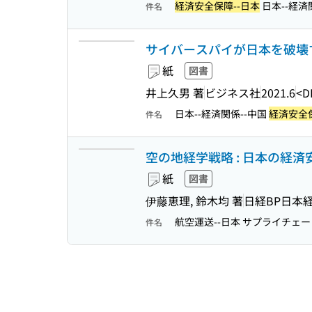
経済安全保障--日本
日本--経済
件名
サイバースパイが日本を破壊す
紙
図書
井上久男 著
ビジネス社
2021.6
<D
日本--経済関係--中国
経済安全保
件名
空の地経学戦略 : 日本の経
紙
図書
伊藤恵理, 鈴木均 著
日経BP日本
航空運送--日本 サプライチェ
件名