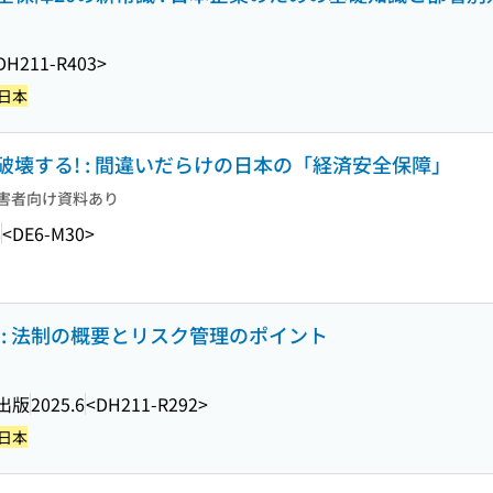
DH211-R403>
-日本
壊する! : 間違いだらけの日本の「経済安全保障」
害者向け資料あり
8
<DE6-M30>
 : 法制の概要とリスク管理のポイント
出版
2025.6
<DH211-R292>
-日本