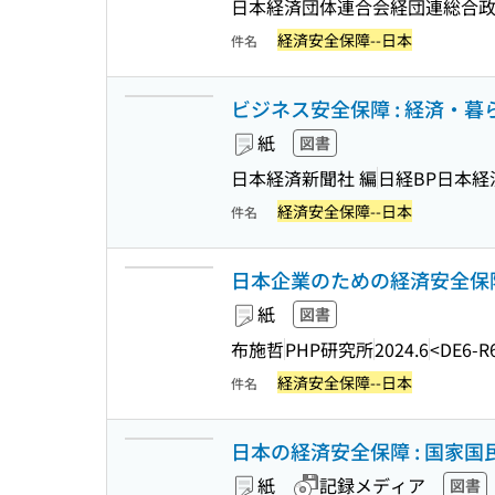
日本経済団体連合会経団連総合政
経済安全保障--日本
件名
ビジネス安全保障 : 経済・暮
紙
図書
日本経済新聞社 編
日経BP日本経
経済安全保障--日本
件名
日本企業のための経済安全保障 
紙
図書
布施哲
PHP研究所
2024.6
<DE6-R
経済安全保障--日本
件名
日本の経済安全保障 : 国家
紙
記録メディア
図書