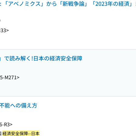
 「アベノミクス」から「新戦争論」「2023年の経済」ま
り
M33>
」で読み解く!日本の経済安全保障
5-M271>
予測不能への備え方
6-R3>
国
経済安全保障--日本