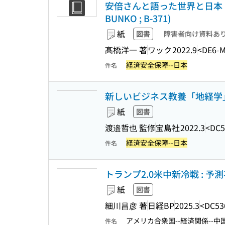
安倍さんと語った世界と日本 :
BUNKO ; B-371)
紙
図書
障害者向け資料あ
髙橋洋一 著
ワック
2022.9
<DE6-
経済安全保障--日本
件名
新しいビジネス教養「地経学
紙
図書
渡邉哲也 監修
宝島社
2022.3
<DC5
経済安全保障--日本
件名
トランプ2.0米中新冷戦 : 
紙
図書
細川昌彦 著
日経BP
2025.3
<DC53
アメリカ合衆国--経済関係--中
件名