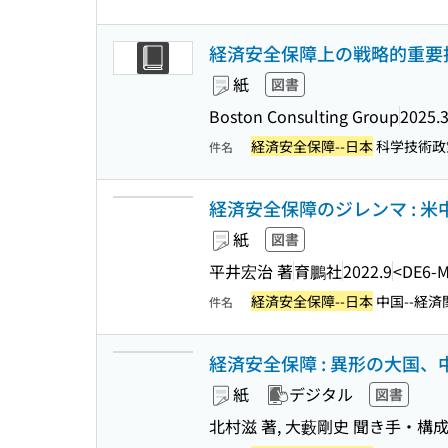
経済安全保障上の戦略的重要技
紙
図書
Boston Consulting Group
2025.
経済安全保障--日本
科学技術政策
件名
経済安全保障のジレンマ : 
紙
図書
平井宏治 著
育鵬社
2022.9
<DE6-
経済安全保障--日本
中国--経済
件名
経済安全保障 : 異形の大国
紙
デジタル
図書
北村滋 著, 大藪剛史 聞き手・構