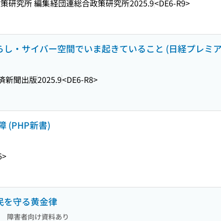
策研究所 編集
経団連総合政策研究所
2025.9
<DE6-R9>
らし・サイバー空間でいま起きていること (日経プレミアシリ
済新聞出版
2025.9
<DE6-R8>
(PHP新書)
6>
国民を守る黄金律
障害者向け資料あり