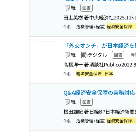
紙
図書
田上英樹 著
中央経済社
2025.11
<
危機管理 (経営)
経済安全保障-
件名
「外交オンチ」が日本経済を破
紙
デジタル
図書
障
髙橋洋一 著
清談社Publico
2022.
経済安全保障--日本
件名
Q&A経済安全保障の実務対応
紙
図書
桜田雄紀 著
日経BP日本経済新聞
危機管理 (経営)
経済安全保障-
件名