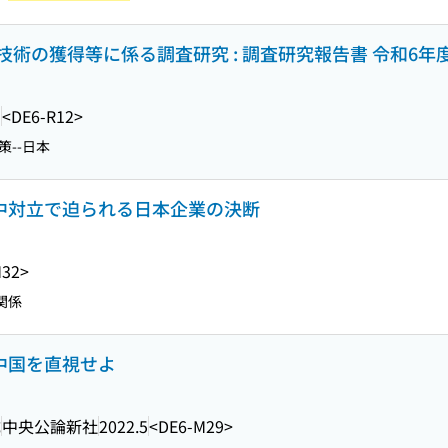
術の獲得等に係る調査研究 : 調査研究報告書 令和6年
3
<DE6-R12>
--日本
米中対立で迫られる日本企業の決断
M32>
関係
、中国を直視せよ
成
中央公論新社
2022.5
<DE6-M29>