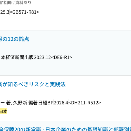
害者向け資料あり
25.3
<GB571-R81>
服の12の論点
日本経済新聞出版
2023.12
<DE6-R1>
企業が知るべきリスクと実践法
 著, 久野新 編著
日経BP
2026.4
<DH211-R512>
-日本
保障20の新常識 : 日本企業のための基礎知識と部署別