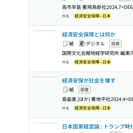
高市早苗 著
飛鳥新社
2024.7
<DE6
経済安全保障--日本
件名
経済安全保障とは何か
紙
デジタル
図書
国際文化会館地経学研究所 編
東
経済安全保障--日本
件名
経済安保が社会を壊す
紙
図書
島薗進 [ほか] 著
地平社
2024.4
<D
経済安全保障--日本
件名
日本国家経営論 : トランプ