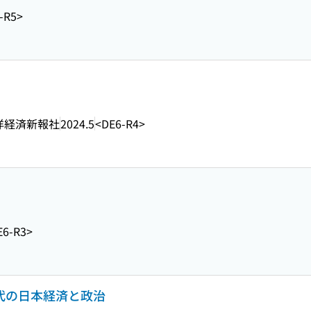
-R5>
洋経済新報社
2024.5
<DE6-R4>
E6-R3>
時代の日本経済と政治