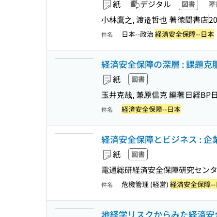
紙
デジタル
図書
障
小林鷹之, 渡邉哲也 著
徳間書店
20
日本--政治
経済安全保障--日本
件名
経済安全保障の深層 : 課題克
紙
図書
玉井克哉, 兼原信克 編著
日経BP
経済安全保障--日本
件名
経済安全保障とビジネス : 
紙
図書
電通総研経済安全保障研究センター
危機管理 (経営)
経済安全保障-
件名
地経学リスクからみた経済安全