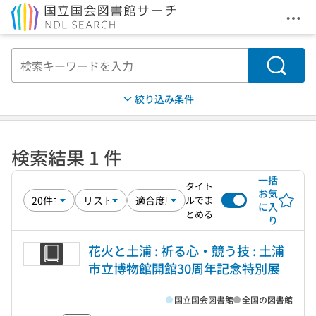
メニ
本文へ移動
検索
絞り込み条件
検索結果 1 件
一括
タイト
お気
ルでま
に入
とめる
り
花火と土浦 : 祈る心・競う技 : 土浦
市立博物館開館30周年記念特別展
国立国会図書館
全国の図書館