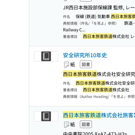
JR西日本施設部保線課 監修, レ
保線 (鉄道) 気動車
西日本旅客
件名
鉄道-
典拠情報（件名/「を見よ」参照）
Railway C...
西日本旅客鉄道
株式会社 
著者標目
安全研究所10年史
紙
図書
西日本旅客鉄道
株式会社安全研究
西日本旅客鉄道
株式会社安全研
件名
西日本旅客鉄道
株式会社
著者標目
典拠情報（Author Heading/「を見よ」参
西日本旅客鉄道
株式会社旅客
紙
図書
中央書院
2005.8
<AZ-473-H3>