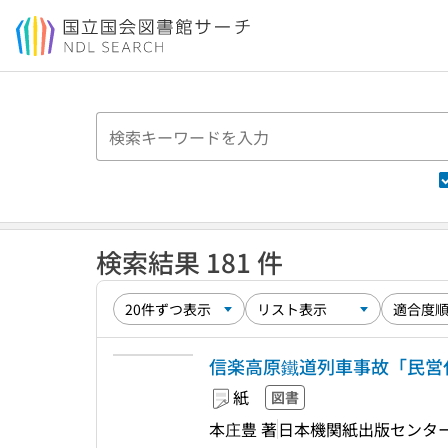
本文へ移動
検索結果 181 件
信楽高原鐵道列車事故「民営化
紙
図書
本庄豊 著
日本機関紙出版センタ