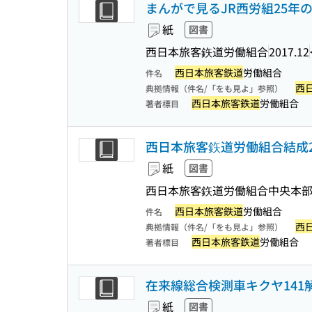
まんがで見るJR西労組25年
紙
図書
西日本旅客鉃道労働組合
2017.12
西日本旅客鉄道
労働組合
件名
西
典拠情報（件名/「をも見よ」参照）
西日本旅客鉄道
労働組合
著者標目
西日本旅客鉃道労働組合結成
紙
図書
西日本旅客鉃道労働組合中央本部
西日本旅客鉄道
労働組合
件名
西
典拠情報（件名/「をも見よ」参照）
西日本旅客鉄道
労働組合
著者標目
在来線総合検測車キクヤ141解
紙
図書