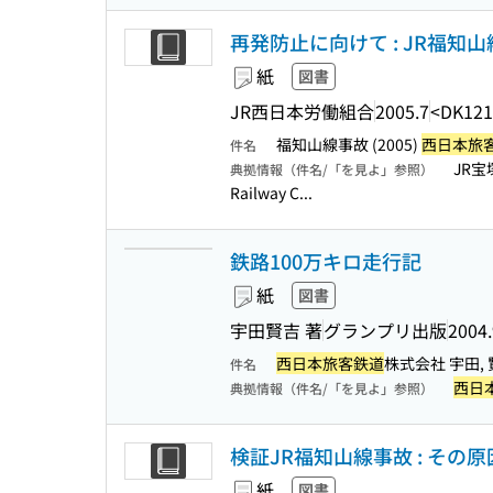
再発防止に向けて : JR福知山
紙
図書
JR西日本労働組合
2005.7
<DK121
福知山線事故 (2005)
西日本旅
件名
JR宝
典拠情報（件名/「を見よ」参照）
Railway C...
鉄路100万キロ走行記
紙
図書
宇田賢吉 著
グランプリ出版
2004.
西日本旅客鉄道
株式会社 宇田, 賢
件名
西日
典拠情報（件名/「を見よ」参照）
検証JR福知山線事故 : その
紙
図書