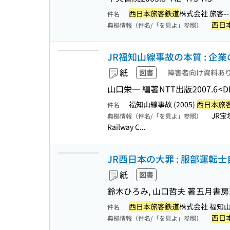
西日本旅客鉄道
株式会社 旅客-
件名
西日
典拠情報（件名/「を見よ」参照）
JR福知山線事故の本質 : 
紙
図書
障害者向け資料あ
山口栄一 編著
NTT出版
2007.6
<D
福知山線事故 (2005)
西日本旅
件名
JR宝
典拠情報（件名/「を見よ」参照）
Railway C...
JR西日本の大罪 : 服部運
紙
図書
鈴木ひろみ, 山口哲夫 著
五月書房
西日本旅客鉄道
株式会社 福知山線
件名
西日
典拠情報（件名/「を見よ」参照）