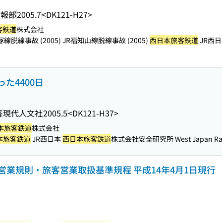
広報部
2005.7
<DK121-H27>
客鉄道
株式会社
塚線脱線事故 (2005) JR福知山線脱線事故 (2005)
西日本旅客鉄道
JR西
った4400日
著
現代人文社
2005.5
<DK121-H37>
本旅客鉄道
株式会社
本旅客鉄道
JR西日本
西日本旅客鉄道
株式会社安全研究所 West Japan Railw
営業規則・旅客営業取扱基準規程 平成14年4月1日現行