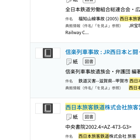
全日本鉄道労働組合総連合会・
福知山線事故 (2005)
西日本旅
件名
JR宝
典拠情報（件名/「を見よ」参照）
Railway C...
信楽列車事故 : JR西日本と闘
紙
図書
信楽列車事故遺族会・弁護団 編
鉄道災害--滋賀県--甲賀市
西日
件名
西日
典拠情報（件名/「を見よ」参照）
西日本旅客鉄道
株式会社旅客
紙
図書
中央書院
2002.4
<AZ-473-G3>
西日本旅客鉄道
株式会社 旅客
件名