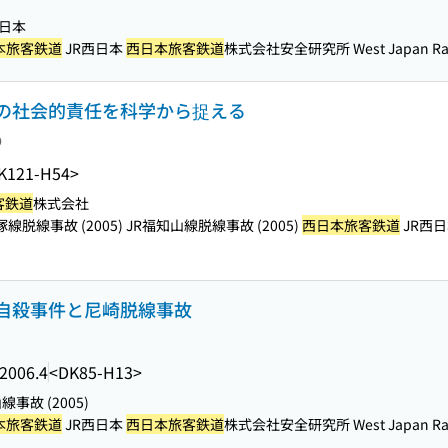
-日本
本旅客鉄道
JR西日本
西日本旅客鉄道
株式会社安全研究所 West Japan Railw
企業の社会的責任を科学から捉える
り
K121-H54>
客鉄道
株式会社
塚線脱線事故 (2005) JR福知山線脱線事故 (2005)
西日本旅客鉄道
JR西
転士自殺事件と尼崎脱線事故
2006.4
<DK85-H13>
事故 (2005)
本旅客鉄道
JR西日本
西日本旅客鉄道
株式会社安全研究所 West Japan Railw