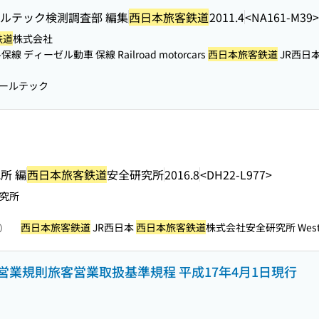
ールテック検測調査部 編集
西日本旅客鉄道
2011.4
<NA161-M39>
鉄道
株式会社
-保線 ディーゼル動車 保線 Railroad motorcars
西日本旅客鉄道
JR西日
レールテック
所 編
西日本旅客鉄道
安全研究所
2016.8
<DH22-L977>
究所
西日本旅客鉄道
JR西日本
西日本旅客鉄道
株式会社安全研究所 West Jap
照）
営業規則旅客営業取扱基準規程 平成17年4月1日現行