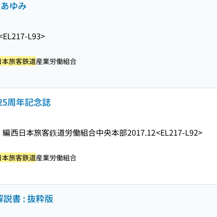
のあゆみ
<EL217-L93>
日本旅客鉄道
産業労働組合
25周年記念誌
 編
西日本旅客鉃道労働組合中央本部
2017.12
<EL217-L92>
日本旅客鉄道
産業労働組合
説書 : 抜粋版