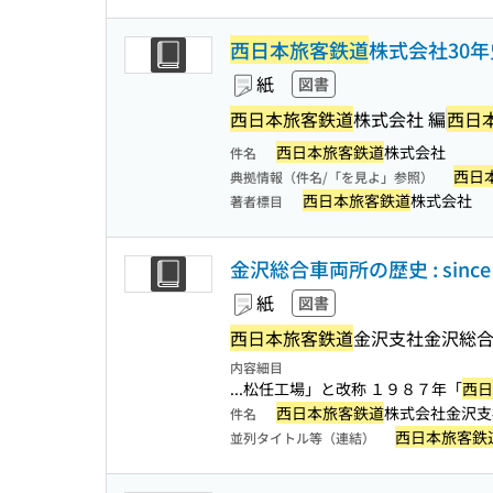
西日本旅客鉄道
株式会社30年史 
紙
図書
西日本旅客鉄道
株式会社 編
西日
西日本旅客鉄道
株式会社
件名
西日
典拠情報（件名/「を見よ」参照）
西日本旅客鉄道
株式会社
著者標目
金沢総合車両所の歴史 : since 
紙
図書
西日本旅客鉄道
金沢支社金沢総
内容細目
...松任工場」と改称 １９８７年「
西日
西日本旅客鉄道
株式会社金沢支
件名
西日本旅客鉄
並列タイトル等（連結）