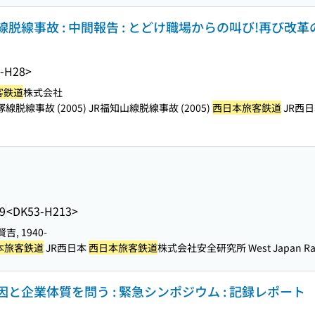
線脱線事故 : 中間報告 : とどけ職場からの叫び!再び改革
-H28>
客鉄道
株式会社
塚線脱線事故 (2005) JR福知山線脱線事故 (2005)
西日本旅客鉄道
JR西
9
<DK53-H213>
吉, 1940-
本旅客鉄道
JR西日本
西日本旅客鉄道
株式会社安全研究所 West Japan Railw
原因と企業体質を問う : 緊急シンポジウム : 記録レポート