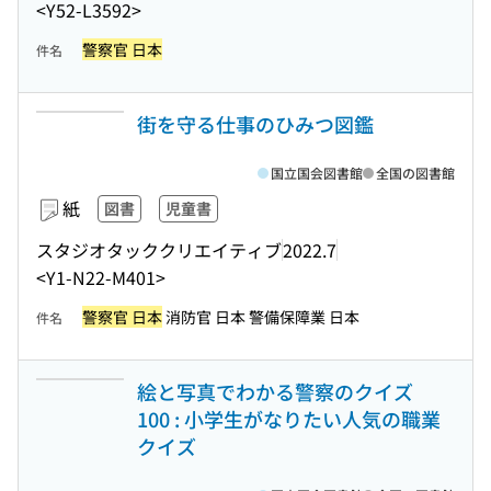
<Y52-L3592>
警察官 日本
件名
街を守る仕事のひみつ図鑑
国立国会図書館
全国の図書館
紙
図書
児童書
スタジオタッククリエイティブ
2022.7
<Y1-N22-M401>
警察官 日本
消防官 日本 警備保障業 日本
件名
絵と写真でわかる警察のクイズ
100 : 小学生がなりたい人気の職業
クイズ