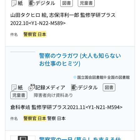
紙
デジタル
図書
児童書
山田タクヒロ 絵, 志保澤利一郎 監修
学研プラス
2022.10
<Y1-N22-M589>
警察官 日本
件名
警察のウラガワ (大人も知らない
お仕事のヒミツ)
国立国会図書館
全国の図書館
紙
記録メディア
デジタル
図書
児童書
障害者向け資料あり
倉科孝靖 監修
学研プラス
2021.11
<Y1-N21-M594>
警察官 日本
警察 日本
件名
警察官の一日 (暮らしを支える仕