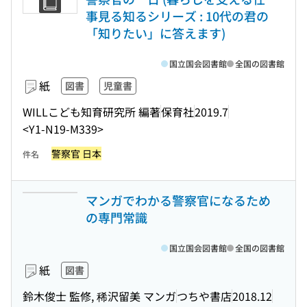
事見る知るシリーズ : 10代の君の
「知りたい」に答えます)
国立国会図書館
全国の図書館
紙
図書
児童書
WILLこども知育研究所 編著
保育社
2019.7
<Y1-N19-M339>
警察官 日本
件名
マンガでわかる警察官になるため
の専門常識
国立国会図書館
全国の図書館
紙
図書
鈴木俊士 監修, 稀沢留美 マンガ
つちや書店
2018.12