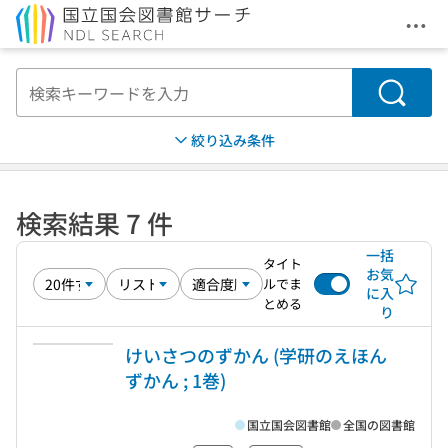
メニ
本文へ移動
検索
絞り込み条件
検索結果 7 件
一括
タイト
お気
ルでま
に入
とめる
り
けいさつのずかん (学研のえほん
ずかん ; 1巻)
国立国会図書館
全国の図書館