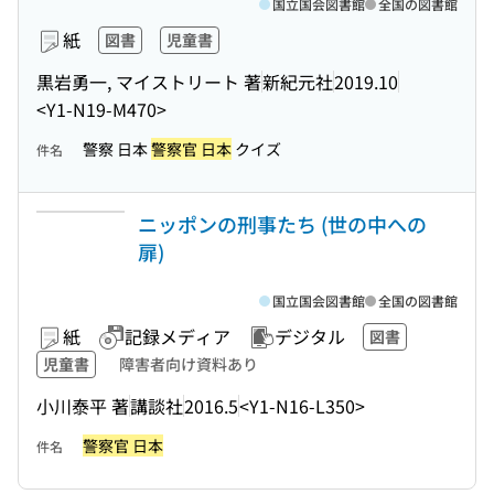
国立国会図書館
全国の図書館
紙
図書
児童書
黒岩勇一, マイストリート 著
新紀元社
2019.10
<Y1-N19-M470>
警察 日本
警察官 日本
クイズ
件名
ニッポンの刑事たち (世の中への
扉)
国立国会図書館
全国の図書館
紙
記録メディア
デジタル
図書
児童書
障害者向け資料あり
小川泰平 著
講談社
2016.5
<Y1-N16-L350>
警察官 日本
件名