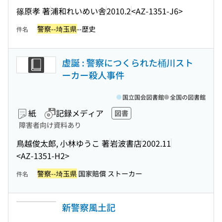
篠原孝 著
浦和れいめい舎
2010.2
<AZ-1351-J6>
警察--埼玉県
--歴史
件名
虚誕 : 警察につくられた桶川スト
ーカー殺人事件
国立国会図書館
全国の図書館
紙
記録メディア
図書
障害者向け資料あり
鳥越俊太郎, 小林ゆうこ 著
岩波書店
2002.11
<AZ-1351-H2>
警察--埼玉県
国家賠償 ストーカー
件名
新警察風土記