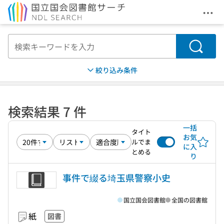
メニ
本文へ移動
検索
絞り込み条件
検索結果 7 件
一括
タイト
お気
ルでま
に入
とめる
り
事件で綴る埼玉県警察小史
国立国会図書館
全国の図書館
紙
図書