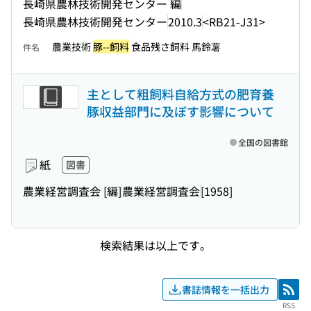
長崎県農林技術開発センター 編
長崎県農林技術開発センター
2010.3
<RB21-J31>
農業技術
豚--飼料
食品残さ飼料 馬鈴薯
件名
主として粗飼料自給方式の肥育養
豚収益部門に及ぼす影響について
全国の図書館
紙
図書
農業経営調査会 [編]
農業経営調査会
[1958]
検索結果は以上です。
書誌情報を一括出力
RSS
RSS