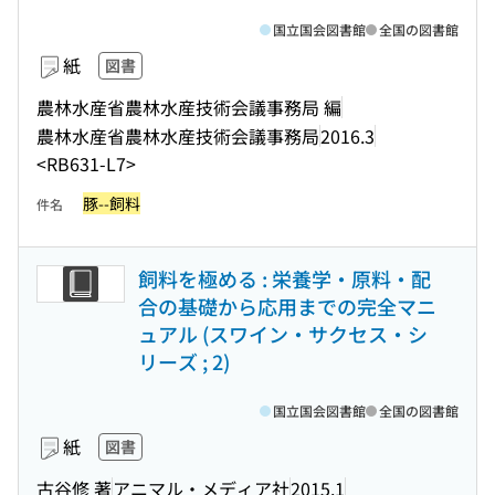
国立国会図書館
全国の図書館
紙
図書
農林水産省農林水産技術会議事務局 編
農林水産省農林水産技術会議事務局
2016.3
<RB631-L7>
豚--飼料
件名
飼料を極める : 栄養学・原料・配
合の基礎から応用までの完全マニ
ュアル (スワイン・サクセス・シ
リーズ ; 2)
国立国会図書館
全国の図書館
紙
図書
古谷修 著
アニマル・メディア社
2015.1