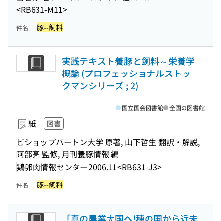
<RB631-M11>
豚--飼料
件名
実践テキスト養豚と飼料～栄養学
概論 (プロフェッショナルストッ
クマンシリーズ ; 2)
国立国会図書館
全国の図書館
紙
図書
ビショップバートン大学 原著, 山下哲生 翻訳・解説,
阿部亮 監修, 月刊養豚情報 編
鶏卵肉情報センター
2006.11
<RB631-J3>
豚--飼料
件名
「真の農業大国へ!穂の国から近未