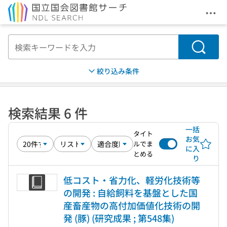
メニ
本文へ移動
検索
絞り込み条件
検索結果 6 件
一括
タイト
お気
ルでま
に入
とめる
り
低コスト・省力化、軽労化技術等
の開発 : 自給飼料を基盤とした国
産畜産物の高付加価値化技術の開
発 (豚) (研究成果 ; 第548集)