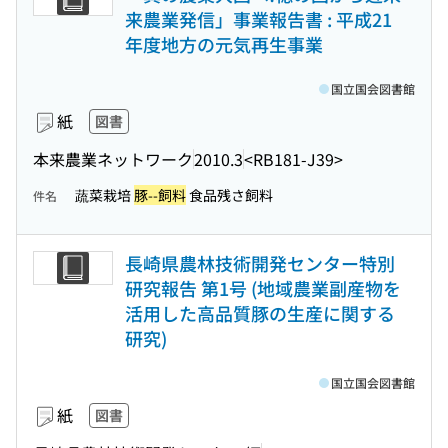
来農業発信」事業報告書 : 平成21
年度地方の元気再生事業
国立国会図書館
紙
図書
本来農業ネットワーク
2010.3
<RB181-J39>
蔬菜栽培
豚--飼料
食品残さ飼料
件名
長崎県農林技術開発センター特別
研究報告 第1号 (地域農業副産物を
活用した高品質豚の生産に関する
研究)
国立国会図書館
紙
図書