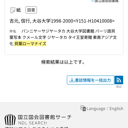
国立国会図書館
紙
図書
吉元, 信行, 大谷大学
1998-2000
<Y151-H10410008>
パンニヤーサジヤータカ 大谷大学図書館 パーリ語貝
件名
葉写本 クメール文字 ジヤータカ タイ王室寄贈 東南アジア文
化
貝葉ローマナイズ
検索結果は以上です。
書誌情報を一括出力
RSS
RSS
Language：English