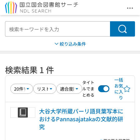
メニ
本文へ移動
検索
絞り込み条件
検索結果 1 件
一括
タイト
お気
ルでま
に入
とめる
り
大谷大学所蔵パーリ語貝葉写本に
おけるPannasajatakaの文献的研
究