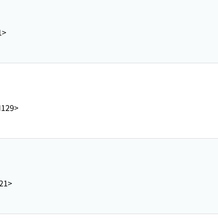
1>
M129>
21>