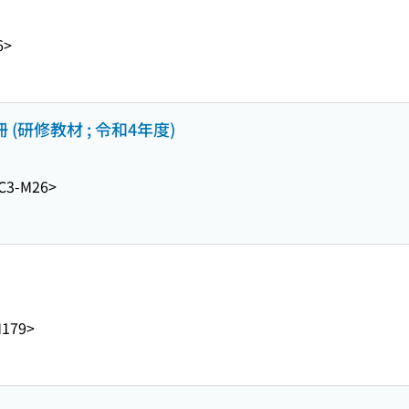
6>
(研修教材 ; 令和4年度)
C3-M26>
M179>