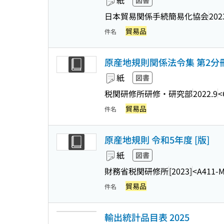
紙
図書
日本貿易関係手続簡易化協会
202
貿易品
件名
原産地規則関係法令集 第2分冊 
紙
図書
税関研修所研修・研究部
2022.9
<
貿易品
件名
原産地規則 令和5年度 [版]
紙
図書
財務省税関研修所
[2023]
<A411-
貿易品
件名
輸出統計品目表 2025