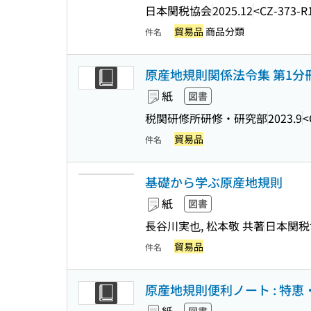
日本関税協会
2025.12
<CZ-373-R
貿易品
商品分類
件名
原産地規則関係法令集 第1分冊 
紙
図書
税関研修所研修・研究部
2023.9
<
貿易品
件名
基礎から学ぶ原産地規則
紙
図書
長谷川実也, 松本敬 共著
日本関税
貿易品
件名
原産地規則便利ノート : 特恵・