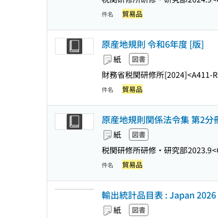
貿易品
件名
原産地規則 令和6年度 [版]
紙
図書
財務省税関研修所
[2024]
<A411-R
貿易品
件名
原産地規則関係法令集 第2分冊 
紙
図書
税関研修所研修・研究部
2023.9
<
貿易品
件名
輸出統計品目表 : Japan 2026
紙
図書