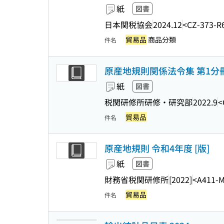
紙
図書
日本関税協会
2024.12
<CZ-373-R
貿易品
商品分類
件名
原産地規則関係法令集 第1分冊 
紙
図書
税関研修所研修・研究部
2022.9
<
貿易品
件名
原産地規則 令和4年度 [版]
紙
図書
財務省税関研修所
[2022]
<A411-
貿易品
件名