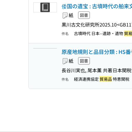
倭国の遺宝 : 古墳時代の舶来文
紙
図書
黒川古文化研究所
2025.10
<GB11
古墳時代 日本--遺跡・遺物
貿
件名
原産地規則と品目分類 : H
紙
図書
長谷川実也, 尾本薫 共著
日本関税
経済連携協定
貿易品
特恵関税
件名