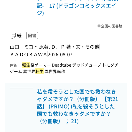
記- 17 (ドラゴンコミックスエイ
ジ)
全国の図書館
紙
図書
山口 ミコト 原著, Ｄ．Ｐ 著・文・その他
ＫＡＤＯＫＡＷＡ
2026-08-07
転生
格ゲーマー Deadtube デッドチューブ トモダチ
件名
ゲーム 異世界
転生
異世界転移
私を殺そうとした国でも救わなき
ゃダメですか？（分冊版） 【第21
話】 (PRIMO) (私を殺そうとした
国でも救わなきゃダメですか？
（分冊版） ； 21)