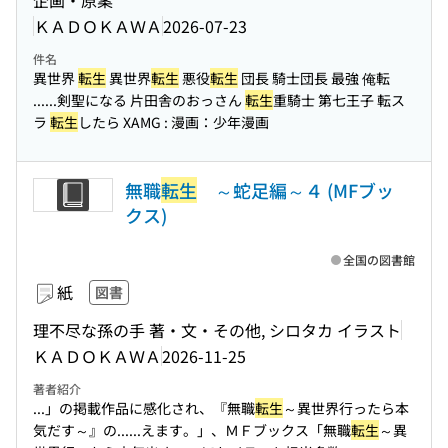
企画・原案
ＫＡＤＯＫＡＷＡ
2026-07-23
件名
異世界
転生
異世界
転生
悪役
転生
団長 騎士団長 最強 俺転
...
...剣聖になる 片田舎のおっさん
転生
重騎士 第七王子 転ス
ラ
転生
したら XAMG : 漫画：少年漫画
無職
転生
～蛇足編～４ (MFブッ
クス)
全国の図書館
紙
図書
理不尽な孫の手 著・文・その他, シロタカ イラスト
ＫＡＤＯＫＡＷＡ
2026-11-25
著者紹介
...」の掲載作品に感化され、『無職
転生
～異世界行ったら本
気だす～』の...
...えます。」、ＭＦブックス「無職
転生
～異