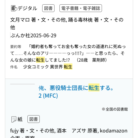
デジタル
図書
電子書籍・電子雑誌
文月マロ 著・文・その他, 踊る毒林檎 著・文・その
他
ぶんか社
2025-06-29
「婚約者も奪ってお金も奪った女の道連れに死ぬっ
要約等
て……そんなのアリ――――っっ!!!?」――と思ったら、そ
んな女の娘に
転生
してました!? （28歳 薬剤師）
少女コミック 異世界
転生
件名
俺、悪役騎士団長に
転生
する。
2 (MFC)
全国の図書館
紙
図書
fujy 著・文・その他, 酒本 アズサ 原著, kodamazon