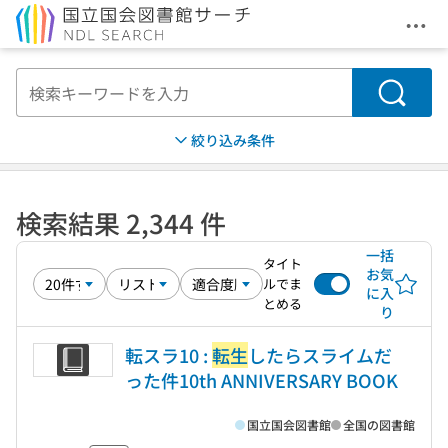
メニ
本文へ移動
検索
絞り込み条件
検索結果 2,344 件
一括
タイト
お気
ルでま
に入
とめる
り
転スラ10 :
転生
したらスライムだ
った件10th ANNIVERSARY BOOK
国立国会図書館
全国の図書館