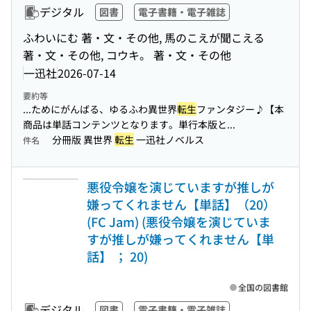
デジタル
図書
電子書籍・電子雑誌
ふわいにむ 著・文・その他, 馬のこえが聞こえる
著・文・その他, コウキ。 著・文・その他
一迅社
2026-07-14
要約等
...ためにがんばる、ゆるふわ異世界
転生
ファンタジー♪【本
商品は単話コンテンツとなります。単行本版と...
分冊版 異世界
転生
一迅社ノベルス
件名
悪役令嬢を演じていますが推しが
嫌ってくれません【単話】（20）
(FC Jam) (悪役令嬢を演じていま
すが推しが嫌ってくれません【単
話】 ； 20)
全国の図書館
デジタル
図書
電子書籍・電子雑誌