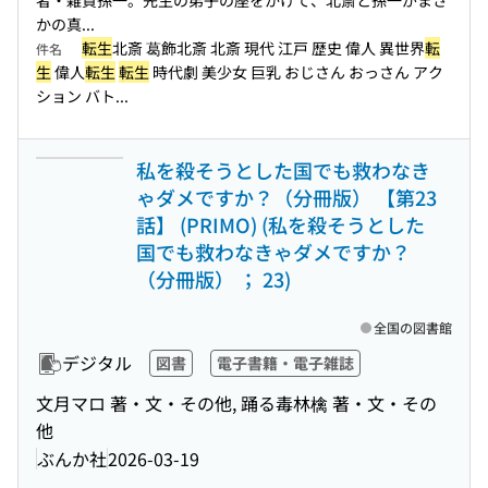
者・雑賀孫一。先生の弟子の座をかけて、北斎と孫一がまさ
かの真...
転生
北斎 葛飾北斎 北斎 現代 江戸 歴史 偉人 異世界
転
件名
生
偉人
転生
転生
時代劇 美少女 巨乳 おじさん おっさん アク
ション バト...
私を殺そうとした国でも救わなき
ゃダメですか？（分冊版） 【第23
話】 (PRIMO) (私を殺そうとした
国でも救わなきゃダメですか？
（分冊版） ； 23)
全国の図書館
デジタル
図書
電子書籍・電子雑誌
文月マロ 著・文・その他, 踊る毒林檎 著・文・その
他
ぶんか社
2026-03-19