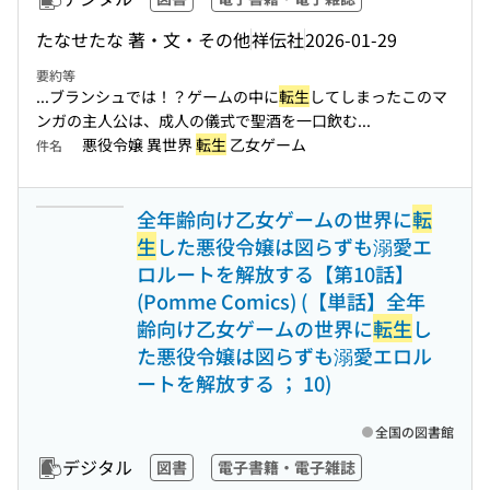
たなせたな 著・文・その他
祥伝社
2026-01-29
要約等
...ブランシュでは！？ゲームの中に
転生
してしまったこのマ
ンガの主人公は、成人の儀式で聖酒を一口飲む...
悪役令嬢 異世界
転生
乙女ゲーム
件名
全年齢向け乙女ゲームの世界に
転
生
した悪役令嬢は図らずも溺愛エ
ロルートを解放する【第10話】
(Pomme Comics) (【単話】全年
齢向け乙女ゲームの世界に
転生
し
た悪役令嬢は図らずも溺愛エロル
ートを解放する ； 10)
全国の図書館
デジタル
図書
電子書籍・電子雑誌