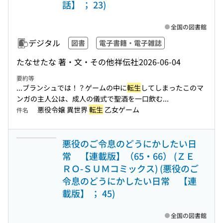
話】 ； 23)
全国の図書館
デジタル
図書
電子書籍・電子雑誌
たなせたな 著・文・その他
祥伝社
2026-06-04
要約等
...ブランシュでは！？ゲームの中に
転生
してしまったこのマ
ンガの主人公は、成人の儀式で聖酒を一口飲む...
悪役令嬢 異世界
転生
乙女ゲーム
件名
悪役のご令息のどうにかしたい日
常 【連載版】（65・66） (ＺＥ
ＲＯ-ＳＵＭコミックス) (悪役のご
令息のどうにかしたい日常 【連
載版】 ； 45)
全国の図書館