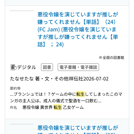
悪役令嬢を演じていますが推しが
嫌ってくれません【単話】（24）
(FC Jam) (悪役令嬢を演じていま
すが推しが嫌ってくれません【単
話】 ； 24)
全国の図書館
デジタル
図書
電子書籍・電子雑誌
たなせたな 著・文・その他
祥伝社
2026-07-02
要約等
...ブランシュでは！？ゲームの中に
転生
してしまったこのマ
ンガの主人公は、成人の儀式で聖酒を一口飲む...
悪役令嬢 異世界
転生
乙女ゲーム
件名
悪役令嬢を演じていますが推しが