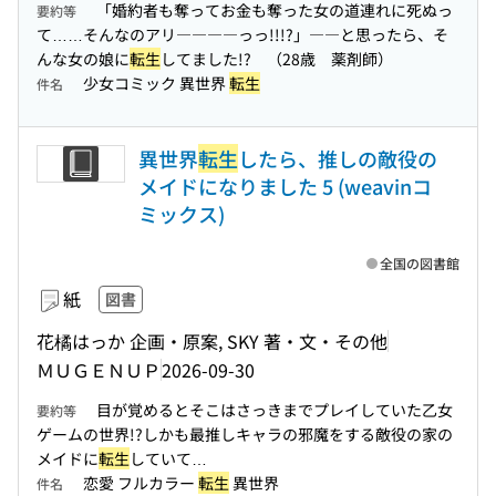
「婚約者も奪ってお金も奪った女の道連れに死ぬっ
要約等
て……そんなのアリ――――っっ!!!?」――と思ったら、そ
んな女の娘に
転生
してました!? （28歳 薬剤師）
少女コミック 異世界
転生
件名
異世界
転生
したら、推しの敵役の
メイドになりました 5 (weavinコ
ミックス)
全国の図書館
紙
図書
花橘はっか 企画・原案, SKY 著・文・その他
ＭＵＧＥＮＵＰ
2026-09-30
目が覚めるとそこはさっきまでプレイしていた乙女
要約等
ゲームの世界!?しかも最推しキャラの邪魔をする敵役の家の
メイドに
転生
していて…
恋愛 フルカラー
転生
異世界
件名