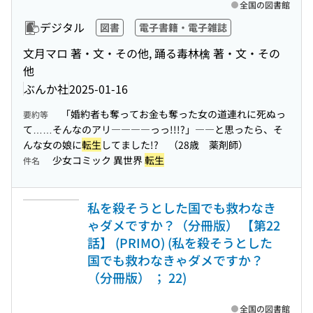
全国の図書館
デジタル
図書
電子書籍・電子雑誌
文月マロ 著・文・その他, 踊る毒林檎 著・文・その
他
ぶんか社
2025-01-16
「婚約者も奪ってお金も奪った女の道連れに死ぬっ
要約等
て……そんなのアリ――――っっ!!!?」――と思ったら、そ
んな女の娘に
転生
してました!? （28歳 薬剤師）
少女コミック 異世界
転生
件名
私を殺そうとした国でも救わなき
ゃダメですか？（分冊版） 【第22
話】 (PRIMO) (私を殺そうとした
国でも救わなきゃダメですか？
（分冊版） ； 22)
全国の図書館