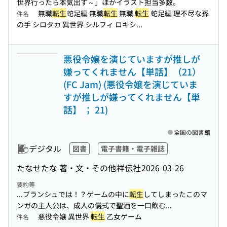
世界行ったら本気出す～」ほかイラスト担当多数。
無職
転生
蛇足編 無職
転生
無職
転生
蛇足編 理不尽な孫
件名
の手 シロタカ 異世界 シルフィ ロキシ...
悪役令嬢を演じていますが推しが
嫌ってくれません【単話】（21）
(FC Jam) (悪役令嬢を演じていま
すが推しが嫌ってくれません【単
話】 ； 21)
全国の図書館
デジタル
図書
電子書籍・電子雑誌
たなせたな 著・文・その他
祥伝社
2026-03-26
要約等
...ブランシュでは！？ゲームの中に
転生
してしまったこのマ
ンガの主人公は、成人の儀式で聖酒を一口飲む...
悪役令嬢 異世界
転生
乙女ゲーム
件名