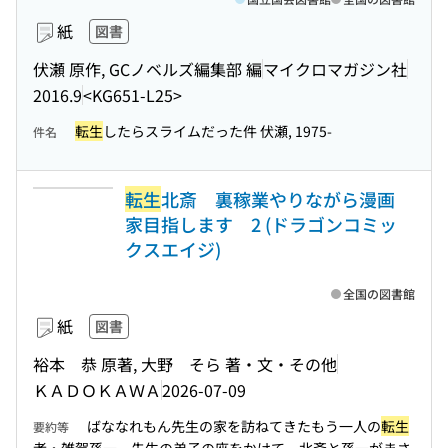
紙
図書
伏瀬 原作, GCノベルズ編集部 編
マイクロマガジン社
2016.9
<KG651-L25>
転生
したらスライムだった件 伏瀬, 1975-
件名
転生
北斎 裏稼業やりながら漫画
家目指します 2 (ドラゴンコミッ
クスエイジ)
全国の図書館
紙
図書
裕本 恭 原著, 大野 そら 著・文・その他
ＫＡＤＯＫＡＷＡ
2026-07-09
ばななれもん先生の家を訪ねてきたもう一人の
転生
要約等