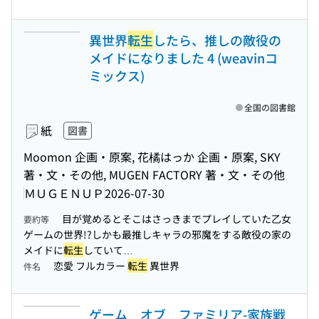
異世界
転生
したら、推しの敵役の
メイドになりました 4 (weavinコ
ミックス)
全国の図書館
紙
図書
Moomon 企画・原案, 花橘はっか 企画・原案, SKY
著・文・その他, MUGEN FACTORY 著・文・その他
ＭＵＧＥＮＵＰ
2026-07-30
目が覚めるとそこはさっきまでプレイしていた乙女
要約等
ゲームの世界!?しかも最推しキャラの邪魔をする敵役の家の
メイドに
転生
していて…
恋愛 フルカラー
転生
異世界
件名
ゲーム オブ ファミリア-家族戦