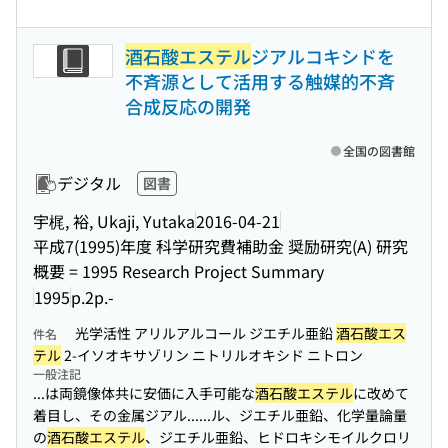
酒石酸エステル
ジアルコキシドを
不斉源として活用する触媒的不斉
合成反応の開発
全国の図書館
デジタル
図書
宇梶, 裕, Ukaji, Yutaka
2016-04-21
平成7(1995)年度 科学研究費補助金 奨励研究(A) 研究
概要 = 1995 Research Project Summary
1995
p.2p.-
光学活性 アリルアルコール ジエチル亜鉛
酒石酸エス
件名
テル
2-イソオキサゾリン ニトリルオキシド ニトロン
一般注記
...は両鏡像体共に安価に入手可能な
酒石酸エステル
に改めて
着目し、その金属ジアル...
...ル、ジエチル亜鉛、化学量論量
の
酒石酸エステル
、ジエチル亜鉛、ヒドロキシモイルクロリ