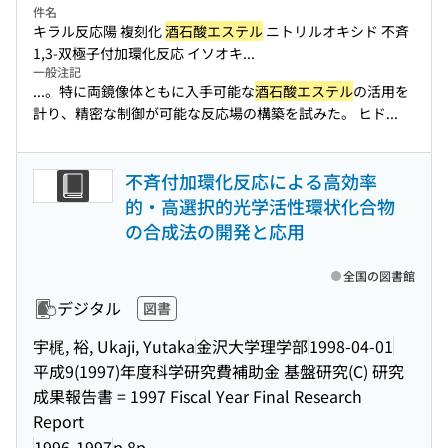
件名
キラル反応陽 複刻化
酒石酸エステル
ニトリルオキシド 不斉
1,3-双極子付加環化反応 イソオキ...
一般注記
...。特に両鏡像体ともに入手可能な
酒石酸エステル
の活用を
計り、精密な制御が可能な反応場の構築を試みた。 ヒド...
不斉付加環化反応による高効率
的・高選択的光学活性環状化合物
の合成法の開発と応用
全国の図書館
デジタル
図書
宇梶, 裕, Ukaji, Yutaka
金沢大学理学部
1998-04-01
平成9(1997)年度科学研究費補助金 基盤研究(C) 研究
成果報告書 = 1997 Fiscal Year Final Research
Report
1996-1997
p.8p.-