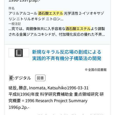
件名
アリルアルコール
酒石酸エステル
光学活性 2-イソオキサゾ
リン ニトリルオキシド ニトロン...
一般注記
...究では、両鏡像体共に入手容易な
酒石酸エステル
より調製
される金属ジアルコキシドが、付加環化反応の優れた不斉...
新規なキラル反応場の創成による
実践的不斉有機分子構築法の開発
全国の図書館
デジタル
図書
猪股, 勝彦, Inomata, Katsuhiko
1996-03-31
平成8(1996)年度 科学研究費補助金 重点領域研究 研
究概要 = 1996 Research Project Summary
1996
p.2p.-