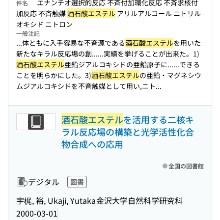
エナンチオ選択的反応 不斉付加環化反応 不斉求核付
件名
加反応 不斉触媒
酒石酸エステル
アリルアルコール ニトリル
オキシド ニトロン
一般注記
...体ともに入手容易な不斉源である
酒石酸エステル
を用いた
新たなキラル反応場の創...
...実績を挙げることが出来た。1)
酒石酸エステル
亜鉛ジアルコキシドの亜鉛原子に...
...できる
ことを明らかにした。3)
酒石酸エステル
の亜鉛・マグネシウ
ムジアルコキシドを不斉触媒として用い,ニト...
酒石酸エステル
を活用する二核キ
ラル反応場の構築と光学活性化合
物合成への応用
全国の図書館
デジタル
図書
宇梶, 裕, Ukaji, Yutaka
金沢大学自然科学研究科
2000-03-01