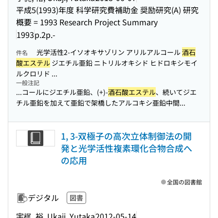
平成5(1993)年度 科学研究費補助金 奨励研究(A) 研究
概要 = 1993 Research Project Summary
1993
p.2p.-
光学活性2-イソオキサゾリン アリルアルコール
酒石
件名
酸エステル
ジエチル亜鉛 ニトリルオキシド ヒドロキシモイ
ルクロリド ...
一般注記
...コールにジエチル亜鉛、(+)-
酒石酸エステル
、続いてジエ
チル亜鉛を加えて亜鉛で架橋したアルコキシ亜鉛中間...
1, 3-双極子の高次立体制御法の開
発と光学活性複素環化合物合成へ
の応用
全国の図書館
デジタル
図書
宇梶, 裕, Ukaji, Yutaka
2012-05-14