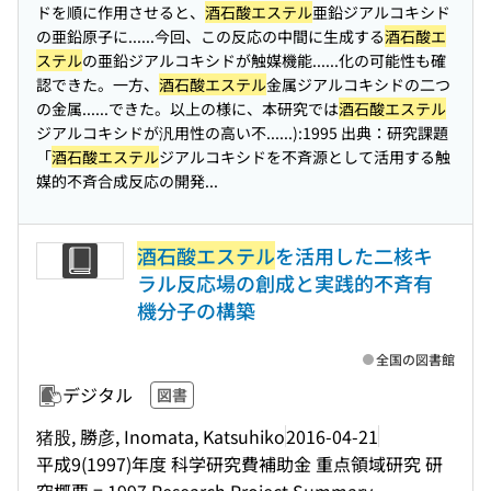
ドを順に作用させると、
酒石酸エステル
亜鉛ジアルコキシド
の亜鉛原子に...
...今回、この反応の中間に生成する
酒石酸エ
ステル
の亜鉛ジアルコキシドが触媒機能...
...化の可能性も確
認できた。一方、
酒石酸エステル
金属ジアルコキシドの二つ
の金属...
...できた。以上の様に、本研究では
酒石酸エステル
ジアルコキシドが汎用性の高い不...
...):1995 出典：研究課題
「
酒石酸エステル
ジアルコキシドを不斉源として活用する触
媒的不斉合成反応の開発...
酒石酸エステル
を活用した二核キ
ラル反応場の創成と実践的不斉有
機分子の構築
全国の図書館
デジタル
図書
猪股, 勝彦, Inomata, Katsuhiko
2016-04-21
平成9(1997)年度 科学研究費補助金 重点領域研究 研