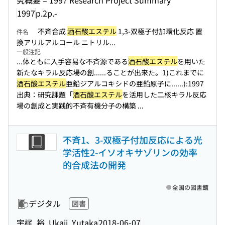
究概要 = 1997 Research Project Summary
1997
p.2p.-
不斉合成
酒石酸エステル
1,3-双極子付加環化反応 置
件名
換アリルアルコール ニトリル...
一般注記
...体ともに入手容易な不斉源である
酒石酸エステル
を用いた
新たなキラル反応場の創...
...ることが出来た。1)これまでに
酒石酸エステル
亜鉛ジアルコキシドの亜鉛原子に...
...):1997
出典：研究課題「
酒石酸エステル
を活用した二核キラル反応
場の創成と実践的不斉有機分子の構築 ...
不斉1、3-双極子付加反応による光
学活性2-イソオキサゾリンの効率
的合成法の開発
全国の図書館
デジタル
図書
宇梶, 裕, Ukaji, Yutaka
2018-06-07