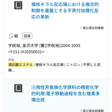
複核キラル反応場における複合的
制御を基盤とする不斉付加環化反
応の革新
国立国会図書館
紙
図書
宇梶裕, 金沢大学 [著]
[宇梶裕]
2004-2005
<Y151-H16550031>
件名
酒石酸エステル
/ 複核キラル反応場 / ニトロン / 不斉1, 3-双
極...
汎用性芳香族化学原料の精密化学
的利用:電子移動過程を含む複素多
環合成
国立国会図書館