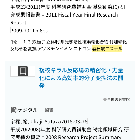
平成23(2011)年度 科学研究費補助金 基盤研究(C) 研
究成果報告書 = 2011 Fiscal Year Final Research
Report
2009-2011
p.6p.-
1, 3-双極子 立体制御 光学活性複素環化合物 付加環化
件名
反応骨格変換 アゾメチンイミン ニトロン
酒石酸エステル
複核キラル反応場の精密化・力量
化による高効率的分子変換法の開
発
全国の図書館
デジタル
図書
宇梶, 裕, Ukaji, Yutaka
2018-03-28
平成20(2008)年度 科学研究費補助金 特定領域研究 研
究実績の概要 = 2008 Research Project Summary