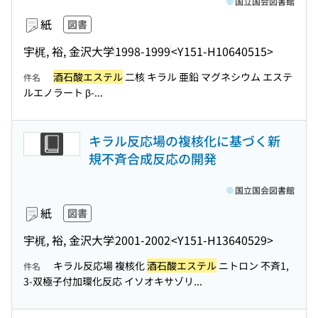
国立国会図書館
紙
図書
宇梶, 裕, 金沢大学
1998-1999
<Y151-H10640515>
酒石酸エステル
二核 キラル 亜鉛 マグネシウム エステ
件名
ルエノラート β-...
キラル反応場の複核化に基づく新
規不斉合成反応の開発
国立国会図書館
紙
図書
宇梶, 裕, 金沢大学
2001-2002
<Y151-H13640529>
キラル反応場 複核化
酒石酸エステル
ニトロン 不斉1,
件名
3-双極子付加環化反応 イソオキサゾリ...