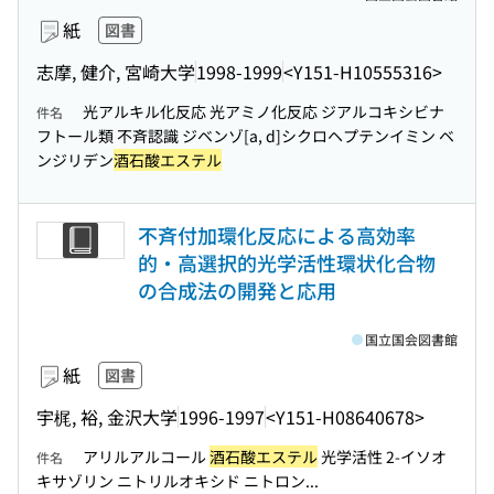
紙
図書
志摩, 健介, 宮崎大学
1998-1999
<Y151-H10555316>
光アルキル化反応 光アミノ化反応 ジアルコキシビナ
件名
フトール類 不斉認識 ジベンゾ[a, d]シクロヘプテンイミン ベ
ンジリデン
酒石酸エステル
不斉付加環化反応による高効率
的・高選択的光学活性環状化合物
の合成法の開発と応用
国立国会図書館
紙
図書
宇梶, 裕, 金沢大学
1996-1997
<Y151-H08640678>
アリルアルコール
酒石酸エステル
光学活性 2-イソオ
件名
キサゾリン ニトリルオキシド ニトロン...