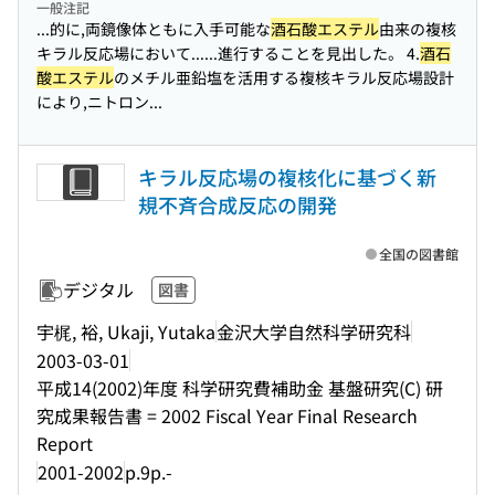
一般注記
...的に,両鏡像体ともに入手可能な
酒石酸エステル
由来の複核
キラル反応場において...
...進行することを見出した。 4.
酒石
酸エステル
のメチル亜鉛塩を活用する複核キラル反応場設計
により,ニトロン...
キラル反応場の複核化に基づく新
規不斉合成反応の開発
全国の図書館
デジタル
図書
宇梶, 裕, Ukaji, Yutaka
金沢大学自然科学研究科
2003-03-01
平成14(2002)年度 科学研究費補助金 基盤研究(C) 研
究成果報告書 = 2002 Fiscal Year Final Research
Report
2001-2002
p.9p.-