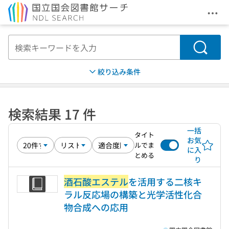
メニ
本文へ移動
検索
絞り込み条件
検索結果 17 件
一括
タイト
お気
ルでま
に入
とめる
り
酒石酸エステル
を活用する二核キ
ラル反応場の構築と光学活性化合
物合成への応用