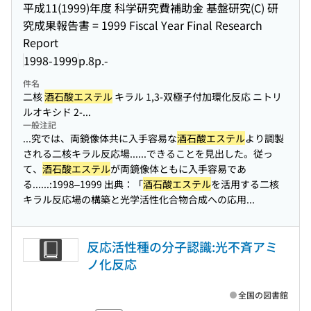
平成11(1999)年度 科学研究費補助金 基盤研究(C) 研
究成果報告書 = 1999 Fiscal Year Final Research
Report
1998-1999
p.8p.-
件名
二核
酒石酸エステル
キラル 1,3-双極子付加環化反応 ニトリ
ルオキシド 2-...
一般注記
...究では、両鏡像体共に入手容易な
酒石酸エステル
より調製
される二核キラル反応場...
...できることを見出した。従っ
て、
酒石酸エステル
が両鏡像体ともに入手容易であ
る...
...:1998–1999 出典：「
酒石酸エステル
を活用する二核
キラル反応場の構築と光学活性化合物合成への応用...
反応活性種の分子認識:光不斉アミ
ノ化反応
全国の図書館