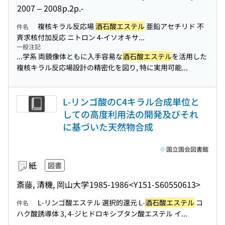
2007 – 2008
p.2p.-
複核キラル反応場
酒石酸エステル
亜鉛アセチリド 不
件名
斉求核付加反応 ニトロン 4-イソオキサ...
一般注記
...学系 両鏡像体ともに入手容易な
酒石酸エステル
を活用した
複核キラル反応場設計の精密化を図り, 特に実用可能...
L-リンゴ酸のC4キラル合成単位と
しての高度利用法の開発及びそれ
に基づいた天然物合成
国立国会図書館
紙
図書
斎藤, 清機, 岡山大学
1985-1986
<Y151-S60550613>
L-リンゴ酸エステル 選択的還元 L-
酒石酸エステル
コ
件名
ハク酸誘導体 3, 4-ジヒドロキシブタン酸エステル イ...