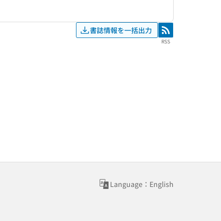
書誌情報を一括出力
RSS
RSS
Language：English