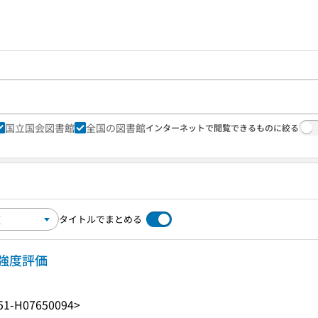
国立国会図書館
全国の図書館
インターネットで閲覧できるものに絞る
タイトルでまとめる
強度評価
51-H07650094>