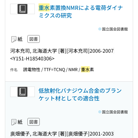
重水
素置換NMRによる電荷ダイナ
ミクスの研究
国立国会図書館
紙
図書
河本充司, 北海道大学 [著]
[河本充司]
2006-2007
<Y151-H18540306>
誘電物性 / TTF=TCNQ / NMR /
重水
素
件名
低放射化バナジウム合金のブラン
ケット材としての適合性
国立国会図書館
紙
図書
廣畑優子, 北海道大学 [著]
[廣畑優子]
2001-2003