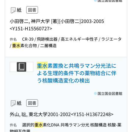
国立国会図書館
紙
図書
小田啓二, 神戸大学 [著]
[小田啓二]
2003-2005
<Y151-H15560727>
CR-39 / 飛跡検出器 / 高エネルギー中性子 / ラジエータ
件名
/
重水
素化合物 / 二層構造
重水
素置換と共鳴ラマン分光法に
よる生理的条件下の薬物結合に伴
う核酸構造変化の検出
国立国会図書館
紙
図書
外山, 聡, 東北大学
2001-2002
<Y151-H13672248>
選択的
重水
素化DNA 共鳴ラマン分光 核酸構造 核酸-薬
件名
物相互作用