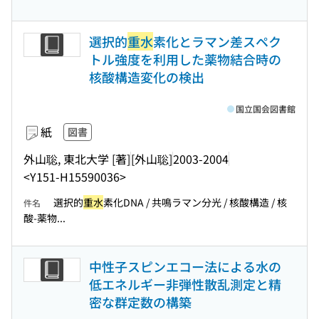
選択的
重水
素化とラマン差スペク
トル強度を利用した薬物結合時の
核酸構造変化の検出
国立国会図書館
紙
図書
外山聡, 東北大学 [著]
[外山聡]
2003-2004
<Y151-H15590036>
選択的
重水
素化DNA / 共鳴ラマン分光 / 核酸構造 / 核
件名
酸-薬物...
中性子スピンエコー法による水の
低エネルギー非弾性散乱測定と精
密な群定数の構築