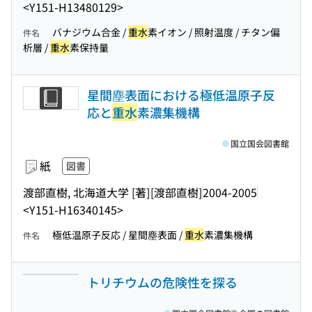
<Y151-H13480129>
バナジウム合金 /
重水
素イオン / 照射温度 / チタン偏
件名
析層 /
重水
素保持量
星間塵表面における極低温原子反
応と
重水
素濃集機構
国立国会図書館
紙
図書
渡部直樹, 北海道大学 [著]
[渡部直樹]
2004-2005
<Y151-H16340145>
極低温原子反応 / 星間塵表面 /
重水
素濃集機構
件名
トリチウムの危険性を探る