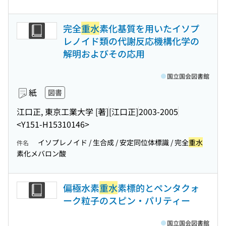
完全
重水
素化基質を用いたイソプ
レノイド類の代謝反応機構化学の
解明およびその応用
国立国会図書館
紙
図書
江口正, 東京工業大学 [著]
[江口正]
2003-2005
<Y151-H15310146>
イソプレノイド / 生合成 / 安定同位体標識 / 完全
重水
件名
素化メバロン酸
偏極水素
重水
素標的とペンタクォ
ーク粒子のスピン・パリティー
国立国会図書館