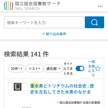
メニ
本文へ移動
検索
絞り込み条件
検索結果 141 件
一括
タイト
お気
ルでま
に入
とめる
り
重水
素とトリチウムの社会史 : 歴
史を左右してきた水素のなかま
国立国会図書館
全国の図書館