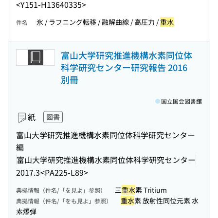
<Y151-H13640335>
氷 / ラフニング転移 / 融解曲線 / 高圧力 /
重水
件名
富山大学研究推進機構水素同位体
科学研究センター研究報告 2016
別冊
国立国会図書館
紙
図書
富山大学研究推進機構水素同位体科学研究センター
編
富山大学研究推進機構水素同位体科学研究センター
2017.3
<PA225-L89>
三
重水
素 Tritium
典拠情報（件名/「を見よ」参照）
重水
素 放射性同位元素 水
典拠情報（件名/「をも見よ」参照）
素爆弾