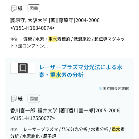
紙
図書
藤原守, 大阪大学 [著]
[藤原守]
2004-2006
<Y151-H16340074>
偏極 / 水素・
重水
素標的 / 低温施設 / 超伝導マグネッ
件名
ト / 逆コンプトン...
レーザープラズマ分光法による水
素・
重水
素の分析
国立国会図書館
紙
図書
香川喜一郎, 福井大学 [著]
[香川喜一郎]
2005-2006
<Y151-H17550077>
レーザープラズマ / 発光分光分析 / 水素分析 /
重水
素
件名
分析 / 水素脆化 / 原子炉