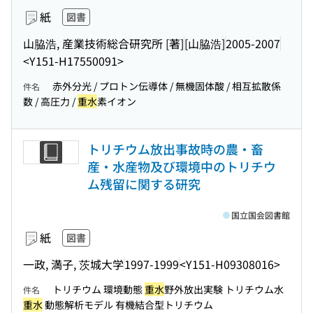
紙
図書
山脇浩, 産業技術総合研究所 [著]
[山脇浩]
2005-2007
<Y151-H17550091>
赤外分光 / プロトン伝導体 / 無機固体酸 / 相互拡散係
件名
数 / 高圧力 /
重水
素イオン
トリチウム放出事故時の農・畜
産・水産物及び環境中のトリチウ
ム残留に関する研究
国立国会図書館
紙
図書
一政, 満子, 茨城大学
1997-1999
<Y151-H09308016>
トリチウム 環境動態
重水
野外放出実験 トリチウム水
件名
重水
動態解析モデル 有機結合型トリチウム