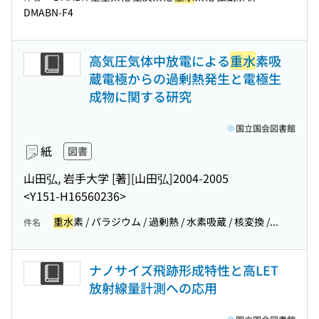
DMABN-F4
高気圧気体中放電による
重水
素吸
蔵電極からの過剰熱発生と電極生
成物に関する研究
国立国会図書館
紙
図書
山田弘, 岩手大学 [著]
[山田弘]
2004-2005
<Y151-H16560236>
重水
素 / パラジウム / 過剰熱 / 水素吸蔵 / 核変換 /...
件名
ナノサイズ飛跡形成特性と高LET
放射線量計測への応用