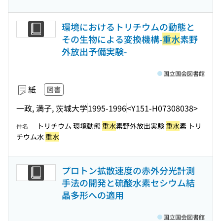
環境におけるトリチウムの動態と
その生物による変換機構-
重水
素野
外放出予備実験-
国立国会図書館
紙
図書
一政, 満子, 茨城大学
1995-1996
<Y151-H07308038>
トリチウム 環境動態
重水
素野外放出実験
重水
素 トリ
件名
チウム水
重水
プロトン拡散速度の赤外分光計測
手法の開発と硫酸水素セシウム結
晶多形への適用
国立国会図書館