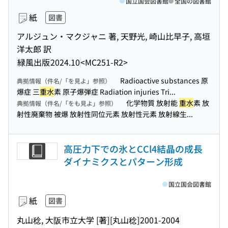
国立国会図書館
全国の図書館
紙
図書
アルジュン・マクジャニ 著, 天野光, 崎山比早子, 高垣
洋太郎 訳
緑風出版
2024.10
<MC251-R2>
Radioactive substances 原
典拠情報（件名/「を見よ」参照）
爆症 三
重水
素 原子爆弾症 Radiation injuries Tri...
化学物質 放射能
重水
素 放
典拠情報（件名/「をも見よ」参照）
射性廃棄物 被爆 放射性同位元素 放射性元素 放射線生...
高圧力下での氷とCCl4結晶の成長
ダイナミクスとパターン形成
国立国会図書館
紙
図書
丸山稔, 大阪市立大学 [著]
[丸山稔]
2001-2004