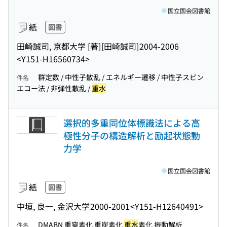
国立国会図書館
紙
図書
田崎誠司, 京都大学 [著]
[田崎誠司]
2004-2006
<Y151-H16560734>
群定数 / 中性子散乱 / エネルギー遷移 / 中性子スピン
件名
エコー法 / 非弾性散乱 /
重水
選択的多重同位体標識法による高
極性分子の構造解析と励起状態動
力学
国立国会図書館
紙
図書
中垣, 良一, 金沢大学
2000-2001
<Y151-H12640491>
DMABN 重窒素化 重炭素化
重水
素化 振動解析
件名