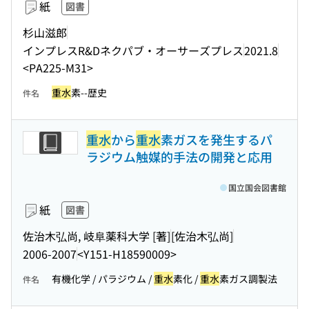
紙
図書
杉山滋郎
インプレスR&Dネクパブ・オーサーズプレス
2021.8
<PA225-M31>
重水
素--歴史
件名
重水
から
重水
素ガスを発生するパ
ラジウム触媒的手法の開発と応用
国立国会図書館
紙
図書
佐治木弘尚, 岐阜薬科大学 [著]
[佐治木弘尚]
2006-2007
<Y151-H18590009>
有機化学 / パラジウム /
重水
素化 /
重水
素ガス調製法
件名