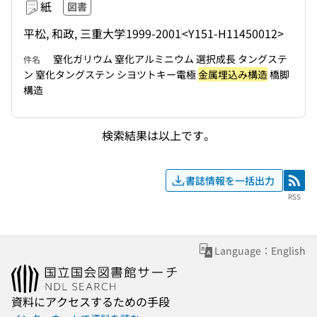
紙
図書
平松, 和政, 三重大学
1999-2001
<Y151-H11450012>
窒化ガリウム 窒化アルミニウム 選択成長 タングステ
件名
ン 窒化タングステン シヨツトキー電極
金属埋込み構造
橋脚
構造
検索結果は以上です。
書誌情報を一括出力
RSS
RSS
Language：English
資料にアクセスするための手段