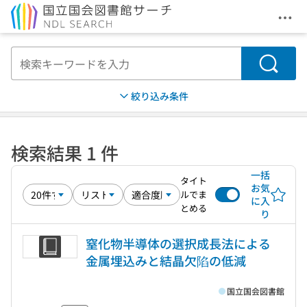
メニ
本文へ移動
検索
絞り込み条件
検索結果 1 件
一括
タイト
お気
ルでま
に入
とめる
り
窒化物半導体の選択成長法による
金属埋込みと結晶欠陷の低減
国立国会図書館