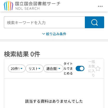
メニ
本文へ移動
検索
絞り込み条件
検索結果 0件
一括
タイト
お気
ルでま
に入
とめる
り
該当する資料はありませんでした