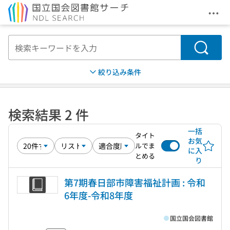
メニ
本文へ移動
検索
絞り込み条件
検索結果 2 件
一括
タイト
お気
ルでま
に入
とめる
り
第7期春日部市障害福祉計画 : 令和
6年度-令和8年度
国立国会図書館