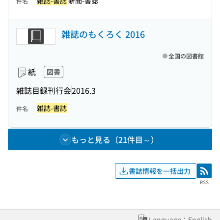
雑誌-書誌
新聞-書誌
件名
雑誌のもくろく 2016
全国の図書館
紙
図書
雑誌目録刊行会
2016.3
雑誌-書誌
件名
もっと見る（21件目～）
書誌情報を一括出力
RSS
RSS
Language：English