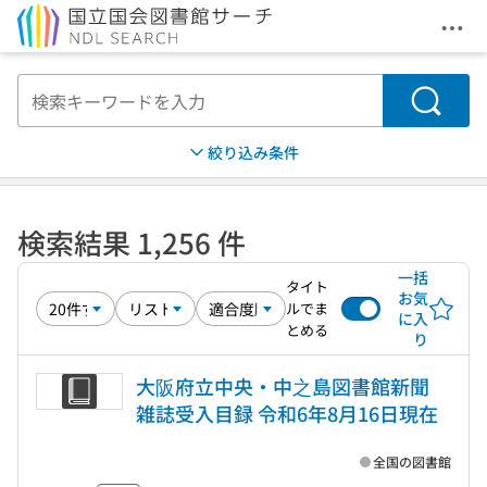
メニ
本文へ移動
検索
絞り込み条件
検索結果 1,256 件
一括
タイト
お気
ルでま
に入
とめる
り
大阪府立中央・中之島図書館新聞
雑誌受入目録 令和6年8月16日現在
全国の図書館