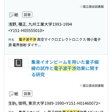
国立国会図書館
紙
図書
浅野, 種正, 九州工業大学
1993-1994
<Y151-H05555010>
電子波干渉
真空マイクロエレクトロニクス 微小電子
件名
源 電界放射 ダイヤ...
集束イオンビームを用いた量子細
線の試作と
電子波干渉
効果に関す
る研究
国立国会図書館
紙
図書
生駒, 俊明, 東京大学
1989-1990
<Y151-H01460072>