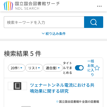
メニ
本文へ移動
検索
絞り込み条件
検索結果 5 件
一括
タイト
お気
ルでま
に入
とめる
り
ツェナートンネル電流における共
鳴効果に関する研究
国立国会図書館
全国の図書館