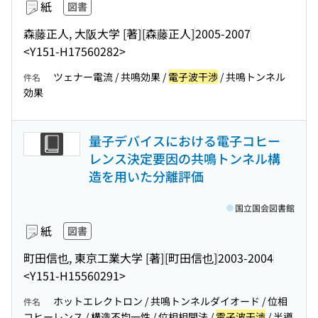
紙
図書
森藤正人, 大阪大学 [著]
[森藤正人]
2005-2007
<Y151-H17560282>
ツェナー電流 / 共鳴効果 /
電子波干渉
/ 共鳴トンネル
件名
効果
量子デバイスにおける電子コヒー
レンス決定要因の共鳴トンネル構
造を用いた分離評価
国立国会図書館
紙
図書
町田信也, 東京工業大学 [著]
[町田信也]
2003-2004
<Y151-H15560291>
ホットエレクトロン / 共鳴トンネルダイオード / 位相
件名
コヒーレンス / 構造不均一性 / 位相相関法 /
電子波干渉
/ 半導