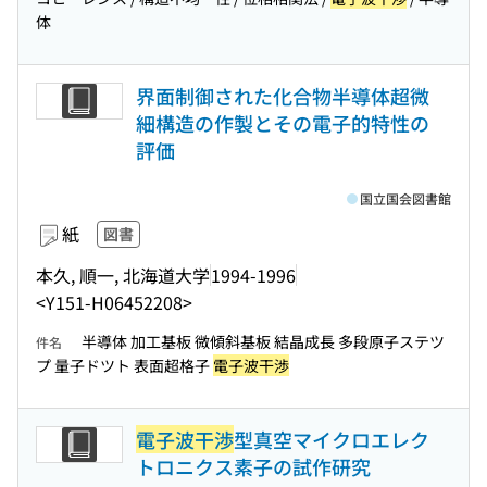
体
界面制御された化合物半導体超微
細構造の作製とその電子的特性の
評価
国立国会図書館
紙
図書
本久, 順一, 北海道大学
1994-1996
<Y151-H06452208>
半導体 加工基板 微傾斜基板 結晶成長 多段原子ステツ
件名
プ 量子ドツト 表面超格子
電子波干渉
電子波干渉
型真空マイクロエレク
トロニクス素子の試作研究