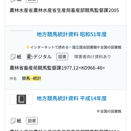
農林水産省
農林水産省生産局畜産部競馬監督課
2005
地方競馬統計資料 昭和51年度
インターネットで読める
国立国会図書館
全国の図書館
紙
デジタル
図書
障害者向け資料あり
農林省畜産局競馬監督課
1977.12
<KD966-46>
競
馬--統計
件名
地方競馬統計資料 平成14年度
全国の図書館
紙
図書