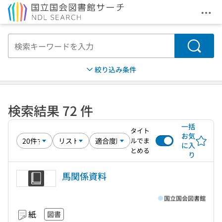
メニ
本文へ移動
検索
絞り込み条件
検索結果 72 件
一括
タイト
お気
ルでま
に入
とめる
り
馬関係資料
国立国会図書館
紙
図書