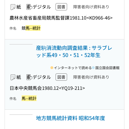
紙
デジタル
図書
障害者向け資料あり
農林水産省畜産局競馬監督課
1981.10
<KD966-46>
競
馬--統計
件名
産駒消流動向調査結果 : サラブレ
ッド系49・50・51・52年生
インターネットで読める
国立国会図書館
紙
デジタル
図書
障害者向け資料あり
日本中央競馬会
1980.12
<YQ19-211>
馬--統計
件名
地方競馬統計資料 昭和54年度