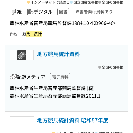
インターネットで読める
国立国会図書館
全国の図書館
紙
デジタル
図書
障害者向け資料あり
農林水産省畜産局競馬監督課
1984.10
<KD966-46>
競
馬--統計
件名
地方競馬統計資料
全国の図書館
記録メディア
電子資料
農林水産省生産局畜産部競馬監督課 [編]
農林水産省生産局畜産部競馬監督課
2011.1
地方競馬統計資料 昭和57年度