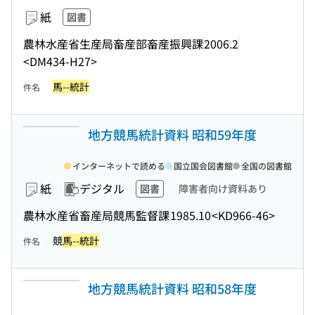
紙
図書
農林水産省生産局畜産部畜産振興課
2006.2
<DM434-H27>
馬--統計
件名
地方競馬統計資料 昭和59年度
インターネットで読める
国立国会図書館
全国の図書館
紙
デジタル
図書
障害者向け資料あり
農林水産省畜産局競馬監督課
1985.10
<KD966-46>
競
馬--統計
件名
地方競馬統計資料 昭和58年度