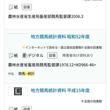
紙
図書
農林水産省生産局畜産部競馬監督課
2006.3
地方競馬統計資料 昭和52年度
インターネットで読める
国立国会図書館
全国の図書館
紙
デジタル
図書
障害者向け資料あり
農林水産省畜産局競馬監督課
1978.12
<KD966-46>
競
馬--統計
件名
地方競馬統計資料 平成15年度
全国の図書館
紙
図書