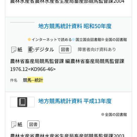
農林水産省
農林水産省生産局畜産部競馬監督課
2004
地方競馬統計資料 昭和50年度
インターネットで読める
国立国会図書館
全国の図書館
紙
デジタル
図書
障害者向け資料あり
農林省畜産局競馬監督課 編
農林省畜産局競馬監督課
1976.12
<KD966-46>
競
馬--統計
件名
地方競馬統計資料 平成13年度
全国の図書館
紙
図書
農林水産省
農林水産省生産局畜産部競馬監督課
2003