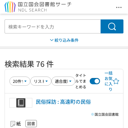
メニ
本文へ移動
検索
絞り込み条件
検索結果 76 件
一括
タイト
お気
ルでま
に入
とめる
り
民俗採訪 : 高遠町の民俗
国立国会図書館
紙
図書