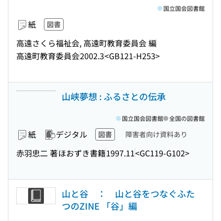
国立国会図書館
紙
図書
高遠さくら福祉会, 高遠町教育委員会 編
高遠町教育委員会
2002.3
<GB121-H253>
山峡夢想 : ふるさとの伝承
国立国会図書館
全国の図書館
紙
デジタル
図書
障害者向け資料あり
赤羽忠二 著
ほおずき書籍
1997.11
<GC119-G102>
山と谷 ： 山と谷をつなぐふた
つのZINE 「谷」編