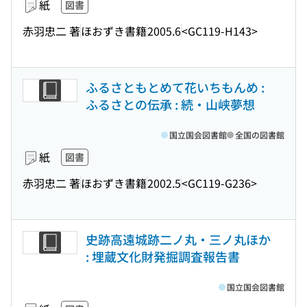
紙
図書
赤羽忠二 著
ほおずき書籍
2005.6
<GC119-H143>
ふるさともとめて花いちもんめ :
ふるさとの伝承 : 続・山峡夢想
国立国会図書館
全国の図書館
紙
図書
赤羽忠二 著
ほおずき書籍
2002.5
<GC119-G236>
史跡高遠城跡二ノ丸・三ノ丸ほか
: 埋蔵文化財発掘調査報告書
国立国会図書館