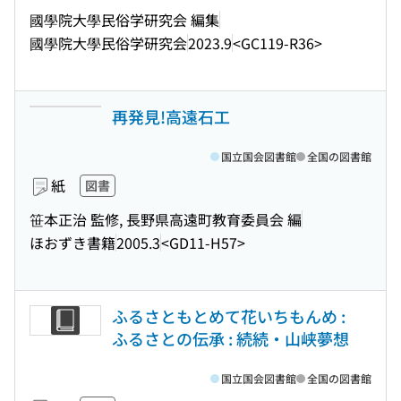
國學院大學民俗学研究会 編集
國學院大學民俗学研究会
2023.9
<GC119-R36>
再発見!高遠石工
国立国会図書館
全国の図書館
紙
図書
笹本正治 監修, 長野県高遠町教育委員会 編
ほおずき書籍
2005.3
<GD11-H57>
ふるさともとめて花いちもんめ :
ふるさとの伝承 : 続続・山峡夢想
国立国会図書館
全国の図書館