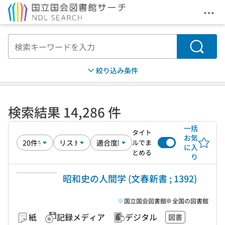
メニ
本文へ移動
検索
絞り込み条件
検索結果 14,286 件
一括
タイト
お気
ルでま
に入
とめる
り
昭和史の人間学 (文春新書 ; 1392)
国立国会図書館
全国の図書館
紙
記録メディア
デジタル
図書