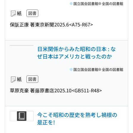
国立国会図書館
全国の図書館
紙
図書
保阪正康 著
東京新聞
2025.6
<A75-R67>
日米関係からみた昭和の日本 : な
ぜ日本はアメリカと戦ったのか
国立国会図書館
全国の図書館
紙
図書
草原克豪 著
藤原書店
2025.10
<GB511-R48>
今こそ昭和の歴史を熟考し禍根の
是正を!