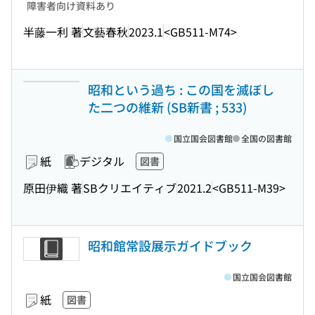
障害者向け資料あり
半藤一利 著
文藝春秋
2023.1
<GB511-M74>
昭和という過ち : この国を滅ぼし
た二つの維新 (SB新書 ; 533)
国立国会図書館
全国の図書館
紙
デジタル
図書
原田伊織 著
SBクリエイティブ
2021.2
<GB511-M39>
昭和館常設展示ガイドブック
国立国会図書館
紙
図書