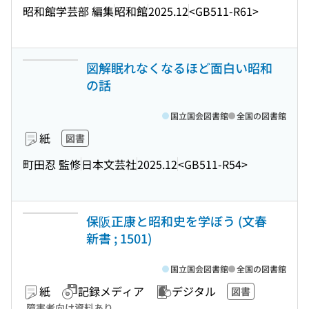
昭和館学芸部 編集
昭和館
2025.12
<GB511-R61>
図解眠れなくなるほど面白い昭和
の話
国立国会図書館
全国の図書館
紙
図書
町田忍 監修
日本文芸社
2025.12
<GB511-R54>
保阪正康と昭和史を学ぼう (文春
新書 ; 1501)
国立国会図書館
全国の図書館
紙
記録メディア
デジタル
図書
障害者向け資料あり