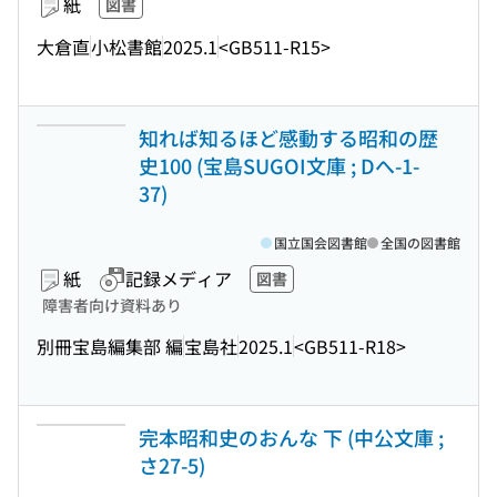
紙
図書
大倉直
小松書館
2025.1
<GB511-R15>
知れば知るほど感動する昭和の歴
史100 (宝島SUGOI文庫 ; Dへ-1-
37)
国立国会図書館
全国の図書館
紙
記録メディア
図書
障害者向け資料あり
別冊宝島編集部 編
宝島社
2025.1
<GB511-R18>
完本昭和史のおんな 下 (中公文庫 ;
さ27-5)