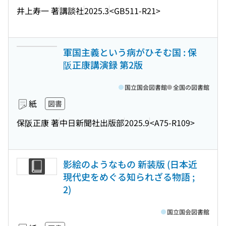
井上寿一 著
講談社
2025.3
<GB511-R21>
軍国主義という病がひそむ国 : 保
阪正康講演録 第2版
国立国会図書館
全国の図書館
紙
図書
保阪正康 著
中日新聞社出版部
2025.9
<A75-R109>
影絵のようなもの 新装版 (日本近
現代史をめぐる知られざる物語 ;
2)
国立国会図書館