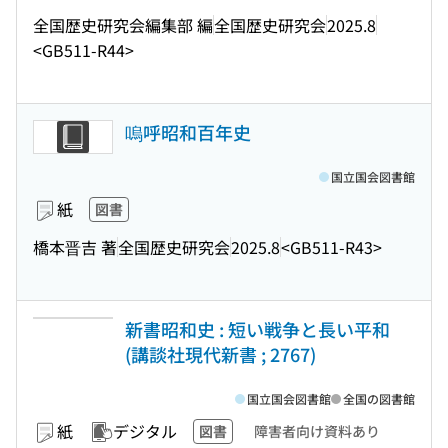
全国歴史研究会編集部 編
全国歴史研究会
2025.8
<GB511-R44>
嗚呼昭和百年史
国立国会図書館
紙
図書
橋本晋吉 著
全国歴史研究会
2025.8
<GB511-R43>
新書昭和史 : 短い戦争と長い平和
(講談社現代新書 ; 2767)
国立国会図書館
全国の図書館
紙
デジタル
図書
障害者向け資料あり