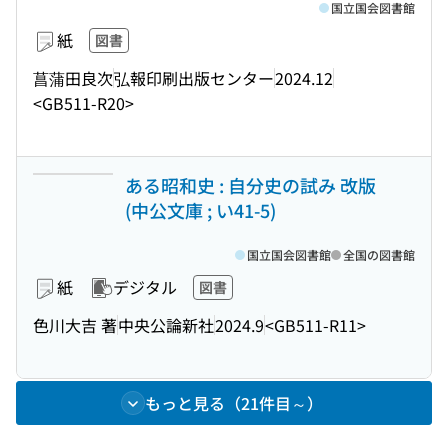
国立国会図書館
紙
図書
菖蒲田良次
弘報印刷出版センター
2024.12
<GB511-R20>
ある昭和史 : 自分史の試み 改版
(中公文庫 ; い41-5)
国立国会図書館
全国の図書館
紙
デジタル
図書
色川大吉 著
中央公論新社
2024.9
<GB511-R11>
もっと見る（21件目～）