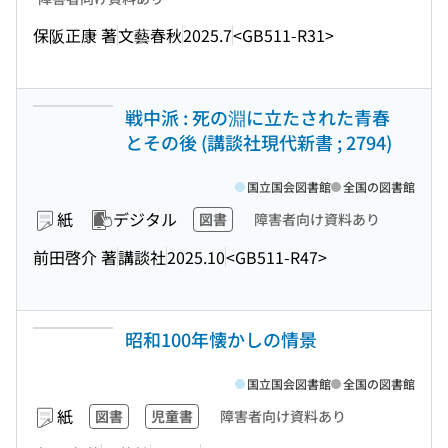
保阪正康 著
文藝春秋
2025.7
<GB511-R31>
戦中派 : 死の淵に立たされた青春
とその後 (講談社現代新書 ; 2794)
国立国会図書館
全国の図書館
紙
デジタル
図書
障害者向け資料あり
前田啓介 著
講談社
2025.10
<GB511-R47>
昭和100年懐かしの情景
国立国会図書館
全国の図書館
紙
図書
児童書
障害者向け資料あり