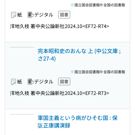
国立国会図書館
全国の図書館
紙
デジタル
図書
澤地久枝 著
中央公論新社
2024.10
<EF72-R74>
完本昭和史のおんな 上 (中公文庫 ;
さ27-4)
国立国会図書館
全国の図書館
紙
デジタル
図書
澤地久枝 著
中央公論新社
2024.10
<EF72-R73>
軍国主義という病がひそむ国 : 保
阪正康講演録