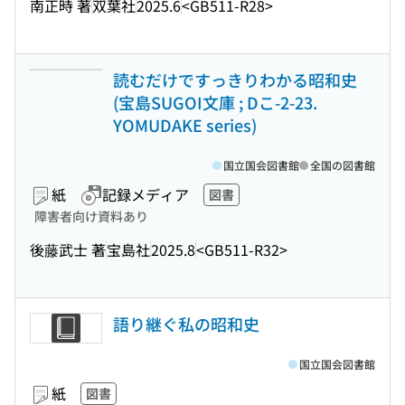
南正時 著
双葉社
2025.6
<GB511-R28>
読むだけですっきりわかる昭和史
(宝島SUGOI文庫 ; Dこ-2-23.
YOMUDAKE series)
国立国会図書館
全国の図書館
紙
記録メディア
図書
障害者向け資料あり
後藤武士 著
宝島社
2025.8
<GB511-R32>
語り継ぐ私の昭和史
国立国会図書館
紙
図書