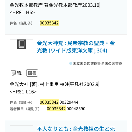
金光教本部教庁 著
金光教本部教庁
2003.10
<HR81-H6>
00035342
件名（識別子）
金光大神覚 : 民衆宗教の聖典・金
光教 (ワイド版東洋文庫 ; 304)
国立国会図書館
全国の図書館
紙
図書
金光大神 [著], 村上重良 校注
平凡社
2003.9
<HR81-L16>
00035342
00329444
件名（識別子）
00035342
00048590
著者標目（識別子）
平人なりとも : 金光教祖の生と死