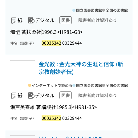
国立国会図書館
全国の図書館
紙
デジタル
図書
障害者向け資料あり
畑愷 著
扶桑社
1996.3
<HR81-G8>
00035342
00329444
件名（識別子）
金光教 : 金光大神の生涯と信仰 (新
宗教創始者伝)
インターネットで読める
国立国会図書館
全国の図書館
紙
デジタル
図書
障害者向け資料あり
瀬戸美喜雄 著
講談社
1985.3
<HR81-35>
00035342
00329444
件名（識別子）