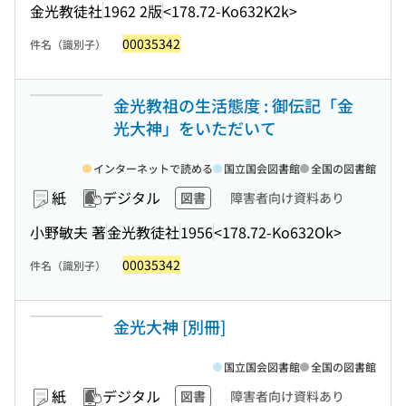
金光教徒社
1962 2版
<178.72-Ko632K2k>
00035342
件名（識別子）
金光教祖の生活態度 : 御伝記「金
光大神」をいただいて
インターネットで読める
国立国会図書館
全国の図書館
紙
デジタル
図書
障害者向け資料あり
小野敏夫 著
金光教徒社
1956
<178.72-Ko632Ok>
00035342
件名（識別子）
金光大神 [別冊]
国立国会図書館
全国の図書館
紙
デジタル
図書
障害者向け資料あり