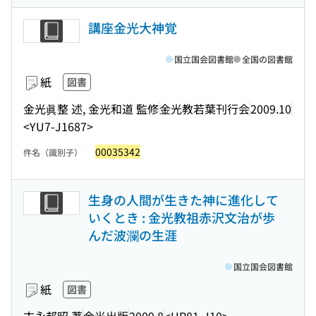
講座金光大神覚
国立国会図書館
全国の図書館
紙
図書
金光眞整 述, 金光和道 監修
金光教若葉刊行会
2009.10
<YU7-J1687>
00035342
件名（識別子）
生身の人間が生きた神に進化して
いくとき : 金光教祖赤沢文治が歩
んだ波瀾の生涯
国立国会図書館
紙
図書
末永邦昭 著
金光出版
2009.8
<HR81-J10>