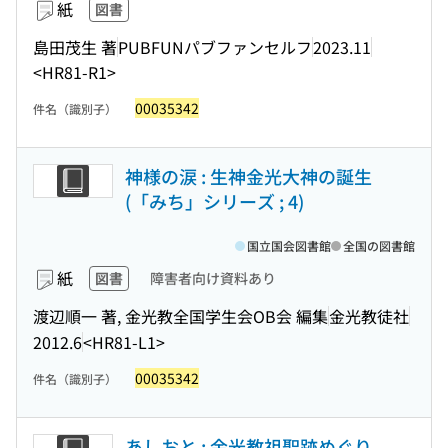
紙
図書
島田茂生 著
PUBFUNパブファンセルフ
2023.11
<HR81-R1>
00035342
件名（識別子）
神様の涙 : 生神金光大神の誕生
(「みち」シリーズ ; 4)
国立国会図書館
全国の図書館
紙
図書
障害者向け資料あり
渡辺順一 著, 金光教全国学生会OB会 編集
金光教徒社
2012.6
<HR81-L1>
00035342
件名（識別子）
あしおと : 金光教祖聖跡めぐり