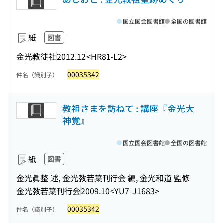
国立国会図書館
全国の図書館
紙
図書
金光教徒社
2012.12
<HR81-L2>
00035342
件名（識別子）
教祖さまを訪ねて : 講座『金光大
神覚』
国立国会図書館
全国の図書館
紙
図書
金光眞整 述, 金光教若葉刊行会 編, 金光和道 監修
金光教若葉刊行会
2009.10
<YU7-J1683>
00035342
件名（識別子）