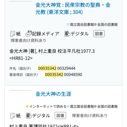
金光大神覚 : 民衆宗教の聖典・金
光教 (東洋文庫 ; 304)
国立国会図書館
全国の図書館
紙
記録メディア
デジタル
図書
障害者向け資料あり
金光大神 [著], 村上重良 校注
平凡社
1977.3
<HR81-12>
00035342
00329444
件名（識別子）
00035342
00048590
著者標目（識別子）
金光大神の生涯
インターネットで読める
国立国会図書館
全国の図書館
紙
デジタル
図書
障害者向け資料あり
村上重良 著
講談社
1972
<HR81-4>