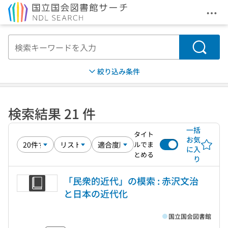
メニ
本文へ移動
検索
絞り込み条件
検索結果 21 件
一括
タイト
お気
ルでま
に入
とめる
り
「民衆的近代」の模索 : 赤沢文治
と日本の近代化
国立国会図書館