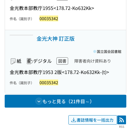
金光教本部教庁
1955
<178.72-Ko632Kk>
00035342
件名（識別子）
金光大神 訂正版
国立国会図書館
紙
デジタル
図書
障害者向け資料あり
金光教本部教庁
1953 2版
<178.72-Ko632Kk-(t)>
00035342
件名（識別子）
もっと見る（21件目～）
書誌情報を一括出力
RSS
RSS