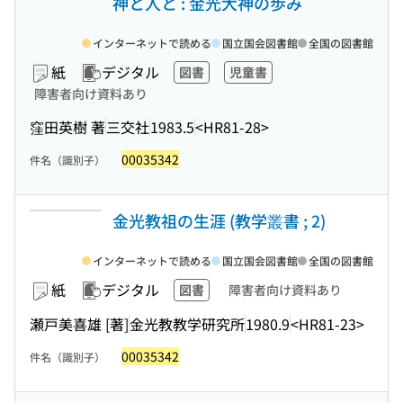
神と人と : 金光大神の歩み
インターネットで読める
国立国会図書館
全国の図書館
紙
デジタル
図書
児童書
障害者向け資料あり
窪田英樹 著
三交社
1983.5
<HR81-28>
00035342
件名（識別子）
金光教祖の生涯 (教学叢書 ; 2)
インターネットで読める
国立国会図書館
全国の図書館
紙
デジタル
図書
障害者向け資料あり
瀬戸美喜雄 [著]
金光教教学研究所
1980.9
<HR81-23>
00035342
件名（識別子）